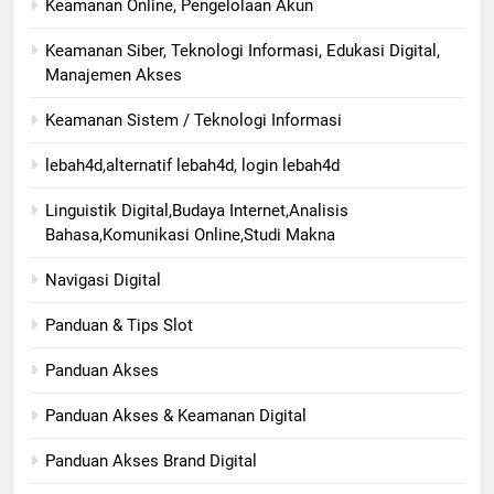
Keamanan Online, Pengelolaan Akun
Keamanan Siber, Teknologi Informasi, Edukasi Digital,
Manajemen Akses
Keamanan Sistem / Teknologi Informasi
lebah4d,alternatif lebah4d, login lebah4d
Linguistik Digital,Budaya Internet,Analisis
Bahasa,Komunikasi Online,Studi Makna
Navigasi Digital
Panduan & Tips Slot
Panduan Akses
Panduan Akses & Keamanan Digital
Panduan Akses Brand Digital