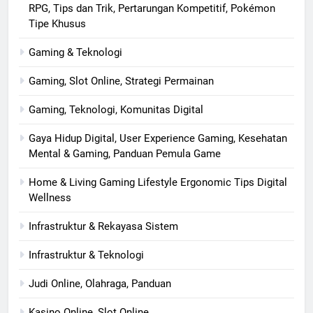
RPG, Tips dan Trik, Pertarungan Kompetitif, Pokémon
Tipe Khusus
Gaming & Teknologi
Gaming, Slot Online, Strategi Permainan
Gaming, Teknologi, Komunitas Digital
Gaya Hidup Digital, User Experience Gaming, Kesehatan
Mental & Gaming, Panduan Pemula Game
Home & Living Gaming Lifestyle Ergonomic Tips Digital
Wellness
Infrastruktur & Rekayasa Sistem
Infrastruktur & Teknologi
Judi Online, Olahraga, Panduan
Kasino Online, Slot Online