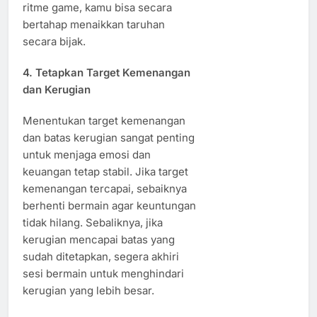
ritme game, kamu bisa secara
bertahap menaikkan taruhan
secara bijak.
4. Tetapkan Target Kemenangan
dan Kerugian
Menentukan target kemenangan
dan batas kerugian sangat penting
untuk menjaga emosi dan
keuangan tetap stabil. Jika target
kemenangan tercapai, sebaiknya
berhenti bermain agar keuntungan
tidak hilang. Sebaliknya, jika
kerugian mencapai batas yang
sudah ditetapkan, segera akhiri
sesi bermain untuk menghindari
kerugian yang lebih besar.