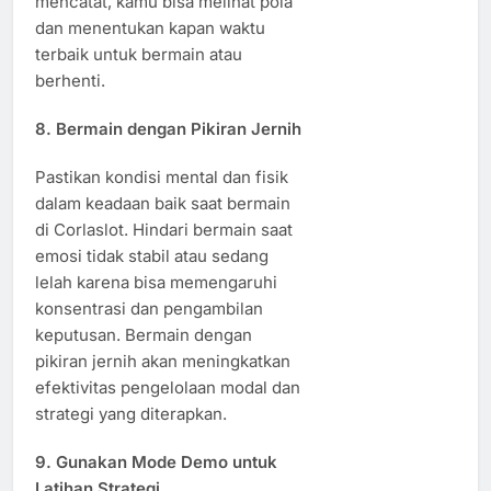
mencatat, kamu bisa melihat pola
dan menentukan kapan waktu
terbaik untuk bermain atau
berhenti.
8. Bermain dengan Pikiran Jernih
Pastikan kondisi mental dan fisik
dalam keadaan baik saat bermain
di Corlaslot. Hindari bermain saat
emosi tidak stabil atau sedang
lelah karena bisa memengaruhi
konsentrasi dan pengambilan
keputusan. Bermain dengan
pikiran jernih akan meningkatkan
efektivitas pengelolaan modal dan
strategi yang diterapkan.
9. Gunakan Mode Demo untuk
Latihan Strategi