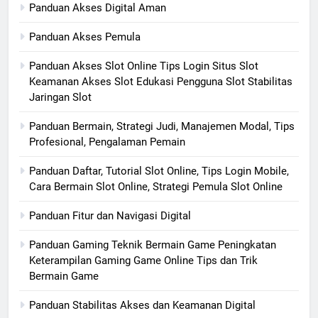
Panduan Akses Digital Aman
Panduan Akses Pemula
Panduan Akses Slot Online Tips Login Situs Slot
Keamanan Akses Slot Edukasi Pengguna Slot Stabilitas
Jaringan Slot
Panduan Bermain, Strategi Judi, Manajemen Modal, Tips
Profesional, Pengalaman Pemain
Panduan Daftar, Tutorial Slot Online, Tips Login Mobile,
Cara Bermain Slot Online, Strategi Pemula Slot Online
Panduan Fitur dan Navigasi Digital
Panduan Gaming Teknik Bermain Game Peningkatan
Keterampilan Gaming Game Online Tips dan Trik
Bermain Game
Panduan Stabilitas Akses dan Keamanan Digital