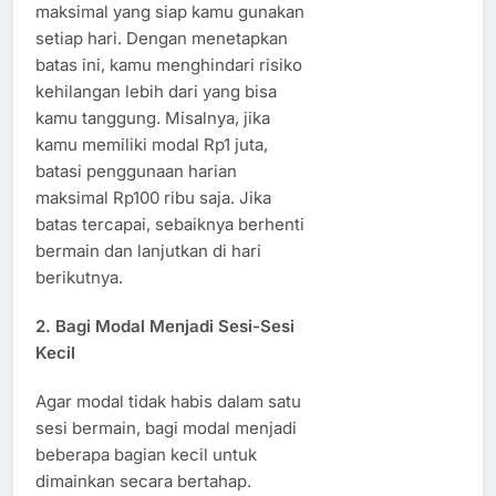
maksimal yang siap kamu gunakan
setiap hari. Dengan menetapkan
batas ini, kamu menghindari risiko
kehilangan lebih dari yang bisa
kamu tanggung. Misalnya, jika
kamu memiliki modal Rp1 juta,
batasi penggunaan harian
maksimal Rp100 ribu saja. Jika
batas tercapai, sebaiknya berhenti
bermain dan lanjutkan di hari
berikutnya.
2. Bagi Modal Menjadi Sesi-Sesi
Kecil
Agar modal tidak habis dalam satu
sesi bermain, bagi modal menjadi
beberapa bagian kecil untuk
dimainkan secara bertahap.