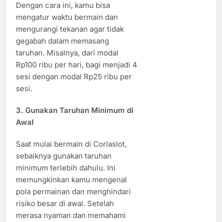
Dengan cara ini, kamu bisa
mengatur waktu bermain dan
mengurangi tekanan agar tidak
gegabah dalam memasang
taruhan. Misalnya, dari modal
Rp100 ribu per hari, bagi menjadi 4
sesi dengan modal Rp25 ribu per
sesi.
3. Gunakan Taruhan Minimum di
Awal
Saat mulai bermain di Corlaslot,
sebaiknya gunakan taruhan
minimum terlebih dahulu. Ini
memungkinkan kamu mengenal
pola permainan dan menghindari
risiko besar di awal. Setelah
merasa nyaman dan memahami