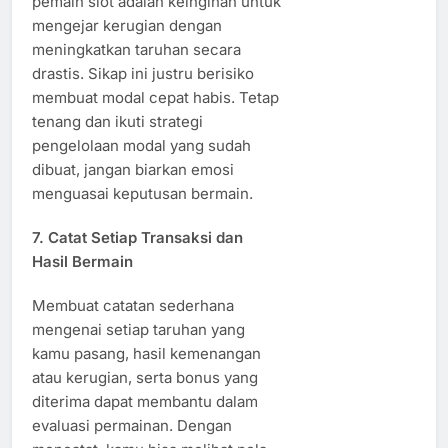
pemain slot adalah keinginan untuk
mengejar kerugian dengan
meningkatkan taruhan secara
drastis. Sikap ini justru berisiko
membuat modal cepat habis. Tetap
tenang dan ikuti strategi
pengelolaan modal yang sudah
dibuat, jangan biarkan emosi
menguasai keputusan bermain.
7. Catat Setiap Transaksi dan
Hasil Bermain
Membuat catatan sederhana
mengenai setiap taruhan yang
kamu pasang, hasil kemenangan
atau kerugian, serta bonus yang
diterima dapat membantu dalam
evaluasi permainan. Dengan