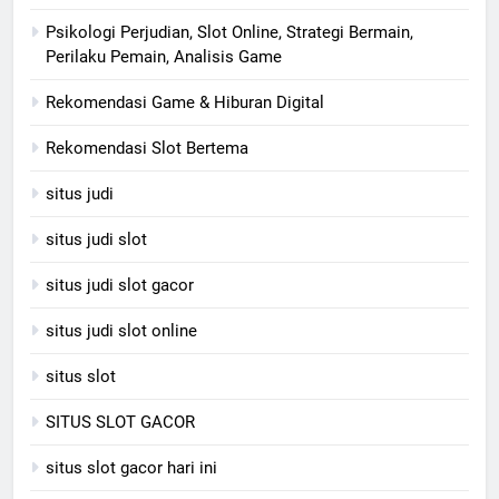
Psikologi Perjudian, Slot Online, Strategi Bermain,
Perilaku Pemain, Analisis Game
Rekomendasi Game & Hiburan Digital
Rekomendasi Slot Bertema
situs judi
situs judi slot
situs judi slot gacor
situs judi slot online
situs slot
SITUS SLOT GACOR
situs slot gacor hari ini