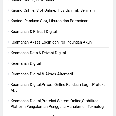
Kasino Online, Slot Online, Tips dan Trik Bermain
Kasino, Panduan Slot, Liburan dan Permainan
Keamanan & Privasi Digital
Keamanan Akses Login dan Perlindungan Akun
Keamanan Data & Privasi Digital
Keamanan Digital
Keamanan Digital & Akses Alternatif
Keamanan Digital,Privasi Online,Panduan Login,Proteksi
Akun
Keamanan Digital,Proteksi Sistem Online,Stabilitas
Platform,Pengalaman Pengguna,Manajemen Teknologi