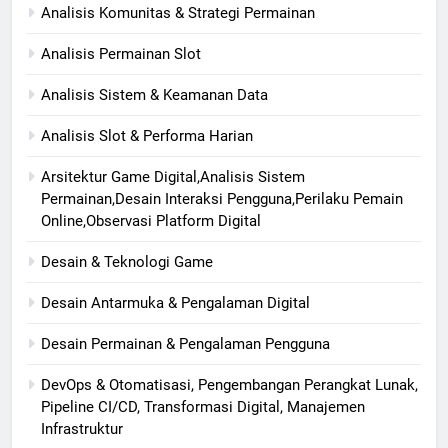
Analisis Komunitas & Strategi Permainan
Analisis Permainan Slot
Analisis Sistem & Keamanan Data
Analisis Slot & Performa Harian
Arsitektur Game Digital,Analisis Sistem
Permainan,Desain Interaksi Pengguna,Perilaku Pemain
Online,Observasi Platform Digital
Desain & Teknologi Game
Desain Antarmuka & Pengalaman Digital
Desain Permainan & Pengalaman Pengguna
DevOps & Otomatisasi, Pengembangan Perangkat Lunak,
Pipeline CI/CD, Transformasi Digital, Manajemen
Infrastruktur