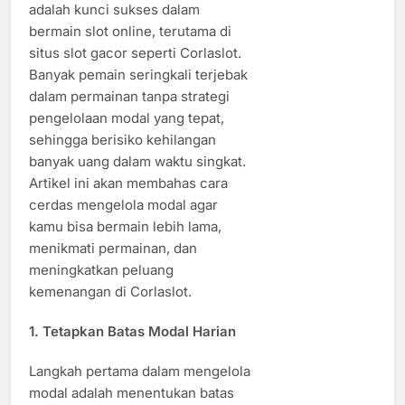
adalah kunci sukses dalam
bermain slot online, terutama di
situs slot gacor seperti Corlaslot.
Banyak pemain seringkali terjebak
dalam permainan tanpa strategi
pengelolaan modal yang tepat,
sehingga berisiko kehilangan
banyak uang dalam waktu singkat.
Artikel ini akan membahas cara
cerdas mengelola modal agar
kamu bisa bermain lebih lama,
menikmati permainan, dan
meningkatkan peluang
kemenangan di Corlaslot.
1. Tetapkan Batas Modal Harian
Langkah pertama dalam mengelola
modal adalah menentukan batas