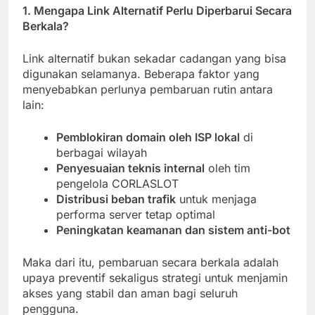
1. Mengapa Link Alternatif Perlu Diperbarui Secara
Berkala?
Link alternatif bukan sekadar cadangan yang bisa
digunakan selamanya. Beberapa faktor yang
menyebabkan perlunya pembaruan rutin antara
lain:
Pemblokiran domain oleh ISP lokal
di
berbagai wilayah
Penyesuaian teknis internal
oleh tim
pengelola CORLASLOT
Distribusi beban trafik
untuk menjaga
performa server tetap optimal
Peningkatan keamanan dan sistem anti-bot
Maka dari itu, pembaruan secara berkala adalah
upaya preventif sekaligus strategi untuk menjamin
akses yang stabil dan aman bagi seluruh
pengguna.