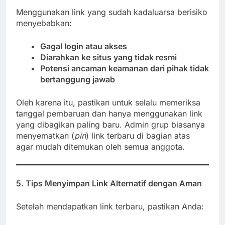
Menggunakan link yang sudah kadaluarsa berisiko
menyebabkan:
Gagal login atau akses
Diarahkan ke situs yang tidak resmi
Potensi ancaman keamanan dari pihak tidak
bertanggung jawab
Oleh karena itu, pastikan untuk selalu memeriksa
tanggal pembaruan dan hanya menggunakan link
yang dibagikan paling baru. Admin grup biasanya
menyematkan (
pin
) link terbaru di bagian atas
agar mudah ditemukan oleh semua anggota.
5. Tips Menyimpan Link Alternatif dengan Aman
Setelah mendapatkan link terbaru, pastikan Anda: