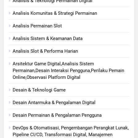
Analisis & Teknologi Permainan Digital
Analisis Komunitas & Strategi Permainan
Analisis Permainan Slot
Analisis Sistem & Keamanan Data
Analisis Slot & Performa Harian
Arsitektur Game Digital,Analisis Sistem
Permainan,Desain Interaksi Pengguna,Perilaku Pemain
Online,Observasi Platform Digital
Desain & Teknologi Game
Desain Antarmuka & Pengalaman Digital
Desain Permainan & Pengalaman Pengguna
DevOps & Otomatisasi, Pengembangan Perangkat Lunak,
Pipeline CI/CD, Transformasi Digital, Manajemen