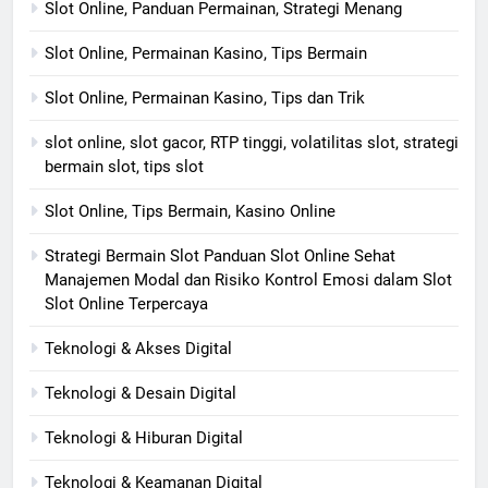
Slot Online, Panduan Permainan, Strategi Menang
Slot Online, Permainan Kasino, Tips Bermain
Slot Online, Permainan Kasino, Tips dan Trik
slot online, slot gacor, RTP tinggi, volatilitas slot, strategi
bermain slot, tips slot
Slot Online, Tips Bermain, Kasino Online
Strategi Bermain Slot Panduan Slot Online Sehat
Manajemen Modal dan Risiko Kontrol Emosi dalam Slot
Slot Online Terpercaya
Teknologi & Akses Digital
Teknologi & Desain Digital
Teknologi & Hiburan Digital
Teknologi & Keamanan Digital