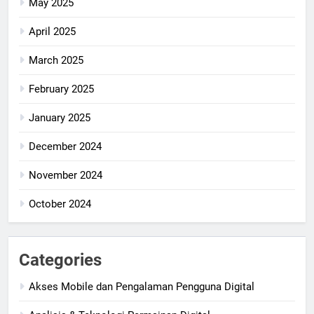
May 2025
April 2025
March 2025
February 2025
January 2025
December 2024
November 2024
October 2024
Categories
Akses Mobile dan Pengalaman Pengguna Digital