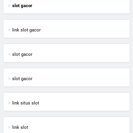
slot gacor
link slot gacor
slot gacor
slot gacor
link situs slot
link slot