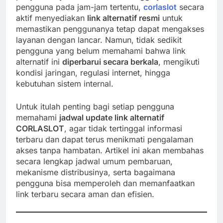
pengguna pada jam-jam tertentu,
corlaslot
secara
aktif menyediakan
link alternatif resmi
untuk
memastikan penggunanya tetap dapat mengakses
layanan dengan lancar. Namun, tidak sedikit
pengguna yang belum memahami bahwa link
alternatif ini
diperbarui secara berkala
, mengikuti
kondisi jaringan, regulasi internet, hingga
kebutuhan sistem internal.
Untuk itulah penting bagi setiap pengguna
memahami
jadwal update link alternatif
CORLASLOT
, agar tidak tertinggal informasi
terbaru dan dapat terus menikmati pengalaman
akses tanpa hambatan. Artikel ini akan membahas
secara lengkap jadwal umum pembaruan,
mekanisme distribusinya, serta bagaimana
pengguna bisa memperoleh dan memanfaatkan
link terbaru secara aman dan efisien.