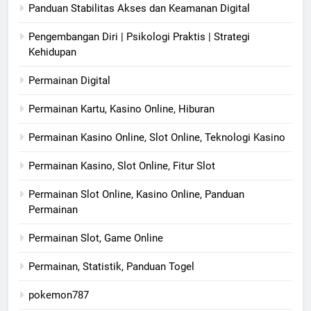
Panduan Stabilitas Akses dan Keamanan Digital
Pengembangan Diri | Psikologi Praktis | Strategi
Kehidupan
Permainan Digital
Permainan Kartu, Kasino Online, Hiburan
Permainan Kasino Online, Slot Online, Teknologi Kasino
Permainan Kasino, Slot Online, Fitur Slot
Permainan Slot Online, Kasino Online, Panduan
Permainan
Permainan Slot, Game Online
Permainan, Statistik, Panduan Togel
pokemon787