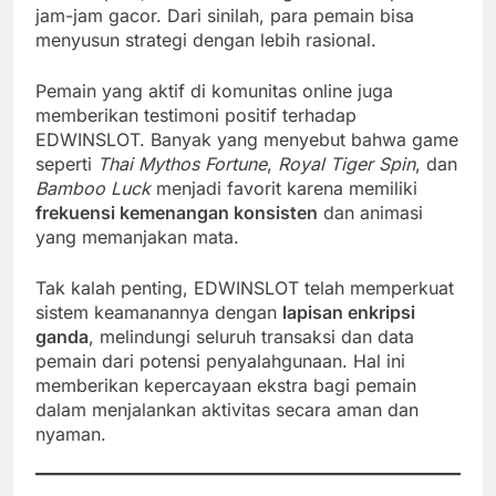
jam-jam gacor. Dari sinilah, para pemain bisa
menyusun strategi dengan lebih rasional.
Pemain yang aktif di komunitas online juga
memberikan testimoni positif terhadap
EDWINSLOT. Banyak yang menyebut bahwa game
seperti
Thai Mythos Fortune
,
Royal Tiger Spin
, dan
Bamboo Luck
menjadi favorit karena memiliki
frekuensi kemenangan konsisten
dan animasi
yang memanjakan mata.
Tak kalah penting, EDWINSLOT telah memperkuat
sistem keamanannya dengan
lapisan enkripsi
ganda
, melindungi seluruh transaksi dan data
pemain dari potensi penyalahgunaan. Hal ini
memberikan kepercayaan ekstra bagi pemain
dalam menjalankan aktivitas secara aman dan
nyaman.