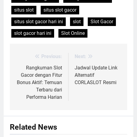
situs slot
situs slot gacor
situs slot gacor hari ini
slot
Slot Gacor
slot gacor hari ini
Slot Online
Previous:
Next:
Post
navigation
Rangkuman Slot
Jadwal Update Link
Gacor dengan Fitur
Alternatif
Bonus Aktif: Temuan
CORLASLOT Resmi
Terbaru dari
Performa Harian
Related News