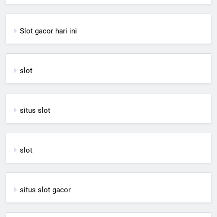
Slot gacor hari ini
slot
situs slot
slot
situs slot gacor