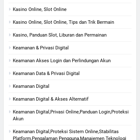
Kasino Online, Slot Online
Kasino Online, Slot Online, Tips dan Trik Bermain
Kasino, Panduan Slot, Liburan dan Permainan
Keamanan & Privasi Digital
Keamanan Akses Login dan Perlindungan Akun
Keamanan Data & Privasi Digital
Keamanan Digital
Keamanan Digital & Akses Alternatif
Keamanan Digital,Privasi Online,Panduan Login,Proteksi
Akun
Keamanan Digital,Proteksi Sistem Online,Stabilitas
Platform,Pengalaman Pengguna,Manajemen Teknologi