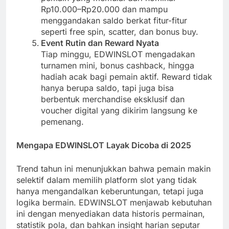
Rp10.000–Rp20.000 dan mampu
menggandakan saldo berkat fitur-fitur
seperti free spin, scatter, dan bonus buy.
Event Rutin dan Reward Nyata
Tiap minggu, EDWINSLOT mengadakan
turnamen mini, bonus cashback, hingga
hadiah acak bagi pemain aktif. Reward tidak
hanya berupa saldo, tapi juga bisa
berbentuk merchandise eksklusif dan
voucher digital yang dikirim langsung ke
pemenang.
Mengapa EDWINSLOT Layak Dicoba di 2025
Trend tahun ini menunjukkan bahwa pemain makin
selektif dalam memilih platform slot yang tidak
hanya mengandalkan keberuntungan, tetapi juga
logika bermain. EDWINSLOT menjawab kebutuhan
ini dengan menyediakan data historis permainan,
statistik pola, dan bahkan insight harian seputar