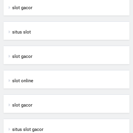
slot gacor
situs slot
slot gacor
slot online
slot gacor
situs slot gacor