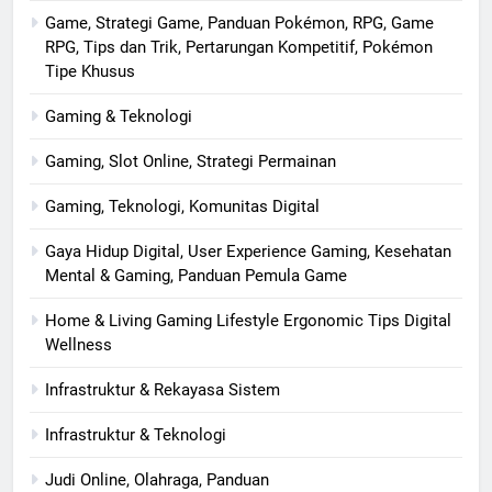
Game, Strategi Game, Panduan Pokémon, RPG, Game
RPG, Tips dan Trik, Pertarungan Kompetitif, Pokémon
Tipe Khusus
Gaming & Teknologi
Gaming, Slot Online, Strategi Permainan
Gaming, Teknologi, Komunitas Digital
Gaya Hidup Digital, User Experience Gaming, Kesehatan
Mental & Gaming, Panduan Pemula Game
Home & Living Gaming Lifestyle Ergonomic Tips Digital
Wellness
Infrastruktur & Rekayasa Sistem
Infrastruktur & Teknologi
Judi Online, Olahraga, Panduan