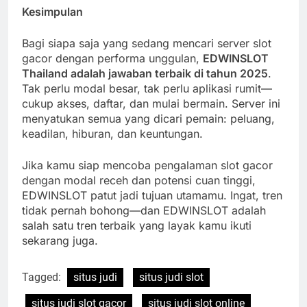
Kesimpulan
Bagi siapa saja yang sedang mencari server slot
gacor dengan performa unggulan,
EDWINSLOT
Thailand adalah jawaban terbaik di tahun 2025
.
Tak perlu modal besar, tak perlu aplikasi rumit—
cukup akses, daftar, dan mulai bermain. Server ini
menyatukan semua yang dicari pemain: peluang,
keadilan, hiburan, dan keuntungan.
Jika kamu siap mencoba pengalaman slot gacor
dengan modal receh dan potensi cuan tinggi,
EDWINSLOT patut jadi tujuan utamamu. Ingat, tren
tidak pernah bohong—dan EDWINSLOT adalah
salah satu tren terbaik yang layak kamu ikuti
sekarang juga.
Tagged:
situs judi
situs judi slot
situs judi slot gacor
situs judi slot online