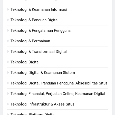
Teknologi & Keamanan Informasi
Teknologi & Panduan Digital
Teknologi & Pengalaman Pengguna
Teknologi & Permainan
Teknologi & Transformasi Digital
Teknologi Digital
Teknologi Digital & Keamanan Sistem
Teknologi Digital, Panduan Pengguna, Aksesibilitas Situs
Teknologi Finansial, Perjudian Online, Keamanan Digital
Teknologi Infrastruktur & Akses Situs
Teknologi Platform Digital