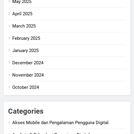
May 2025
April 2025
March 2025
February 2025
January 2025
December 2024
November 2024
October 2024
Categories
Akses Mobile dan Pengalaman Pengguna Digital