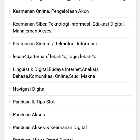
Keamanan Online, Pengelolaan Akun
Keamanan Siber, Teknologi Informasi, Edukasi Digital,
Manajemen Akses
Keamanan Sistem / Teknologi Informasi
lebah4d,alternatif lebah4d, login lebah4d
Linguistik Digital,Budaya Internet,Analisis
Bahasa,Komunikasi Online,Studi Makna
Navigasi Digital
Panduan & Tips Slot
Panduan Akses
Panduan Akses & Keamanan Digital