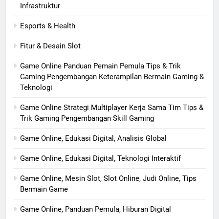
Infrastruktur
Esports & Health
Fitur & Desain Slot
Game Online Panduan Pemain Pemula Tips & Trik
Gaming Pengembangan Keterampilan Bermain Gaming &
Teknologi
Game Online Strategi Multiplayer Kerja Sama Tim Tips &
Trik Gaming Pengembangan Skill Gaming
Game Online, Edukasi Digital, Analisis Global
Game Online, Edukasi Digital, Teknologi Interaktif
Game Online, Mesin Slot, Slot Online, Judi Online, Tips
Bermain Game
Game Online, Panduan Pemula, Hiburan Digital