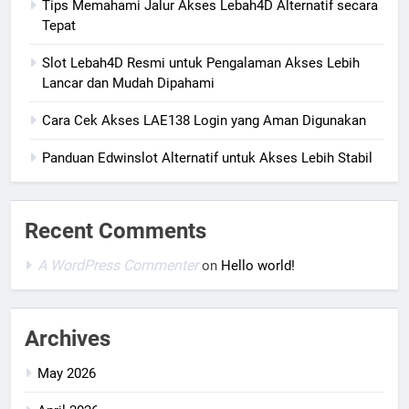
Tips Memahami Jalur Akses Lebah4D Alternatif secara
Tepat
Slot Lebah4D Resmi untuk Pengalaman Akses Lebih
Lancar dan Mudah Dipahami
Cara Cek Akses LAE138 Login yang Aman Digunakan
Panduan Edwinslot Alternatif untuk Akses Lebih Stabil
Recent Comments
A WordPress Commenter
on
Hello world!
Archives
May 2026