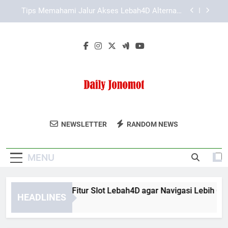
Skip
Slot Lebah4D Resmi untuk Pengalaman Akses
to
Lebih Lancar dan Mudah Dipahami
content
Cara Cek Akses LAE138 Login yang Aman
Digunakan
Cara Memahami Fitur Slot Lebah4D agar Navigasi
Lebih Cepat
Tips Memahami Jalur Akses Lebah4D Alternatif
secara Tepat
Slot Lebah4D Resmi untuk Pengalaman Akses
Lebih Lancar dan Mudah Dipahami
Daily Jonomot
Ikuti Berita Dan Informasi Terbaru Dari Daily
Cara Cek Akses LAE138 Login yang Aman
NEWSLETTER
RANDOM NEWS
Digunakan
Jonomot.
MENU
ara Memahami Fitur Slot Lebah4D agar Navigasi Lebih Cepat
HEADLINES
 Months Ago