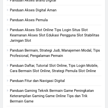
Panduan Akses Brand Digital
Panduan Akses Digital Aman
Panduan Akses Pemula
Panduan Akses Slot Online Tips Login Situs Slot
Keamanan Akses Slot Edukasi Pengguna Slot Stabilitas
Jaringan Slot
Panduan Bermain, Strategi Judi, Manajemen Modal, Tips
Profesional, Pengalaman Pemain
Panduan Daftar, Tutorial Slot Online, Tips Login Mobile,
Cara Bermain Slot Online, Strategi Pemula Slot Online
Panduan Fitur dan Navigasi Digital
Panduan Gaming Teknik Bermain Game Peningkatan
Keterampilan Gaming Game Online Tips dan Trik
Bermain Game