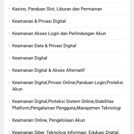
Kasino, Panduan Slot, Liburan dan Permainan
Keamanan & Privasi Digital
Keamanan Akses Login dan Perlindungan Akun
Keamanan Data & Privasi Digital
Keamanan Digital
Keamanan Digital & Akses Alternatif
Keamanan Digital,Privasi Online,Panduan Login,Proteksi
Akun
Keamanan Digital,Proteksi Sistem Online,Stabilitas
Platform,Pengalaman Pengguna,Manajemen Teknologi
Keamanan Online, Pengelolaan Akun
Keamanan Siber, Teknologi Informasi, Edukasi Digital,