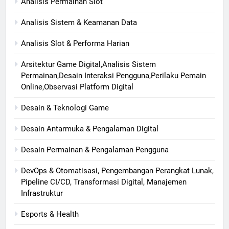
Analisis Permainan Slot
Analisis Sistem & Keamanan Data
Analisis Slot & Performa Harian
Arsitektur Game Digital,Analisis Sistem
Permainan,Desain Interaksi Pengguna,Perilaku Pemain
Online,Observasi Platform Digital
Desain & Teknologi Game
Desain Antarmuka & Pengalaman Digital
Desain Permainan & Pengalaman Pengguna
DevOps & Otomatisasi, Pengembangan Perangkat Lunak,
Pipeline CI/CD, Transformasi Digital, Manajemen
Infrastruktur
Esports & Health