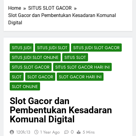
Home
SITUS SLOT GACOR
Slot Gacor dan Pembentukan Kesadaran Komunal
Digital
SITUS JUDI
SITUS JUDI SLOT
SITUS JUDI SLOT GACOR
SITUS JUDI SLOT ONLINE
SITUS SLOT
SITUS SLOT GACOR
SITUS SLOT GACOR HARI INI
SLOT
SLOT GACOR
SLOT GACOR HARI INI
SLOT ONLINE
Slot Gacor dan
Pembentukan Kesadaran
Komunal Digital
0
120fc13
1 Year Ago
5 Mins