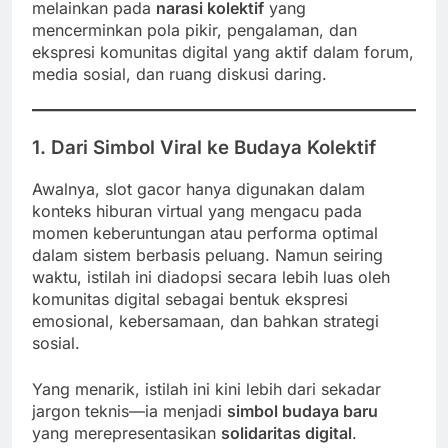
melainkan pada
narasi kolektif
yang
mencerminkan pola pikir, pengalaman, dan
ekspresi komunitas digital yang aktif dalam forum,
media sosial, dan ruang diskusi daring.
1. Dari Simbol Viral ke Budaya Kolektif
Awalnya, slot gacor hanya digunakan dalam
konteks hiburan virtual yang mengacu pada
momen keberuntungan atau performa optimal
dalam sistem berbasis peluang. Namun seiring
waktu, istilah ini diadopsi secara lebih luas oleh
komunitas digital sebagai bentuk ekspresi
emosional, kebersamaan, dan bahkan strategi
sosial.
Yang menarik, istilah ini kini lebih dari sekadar
jargon teknis—ia menjadi
simbol budaya baru
yang merepresentasikan
solidaritas digital
.