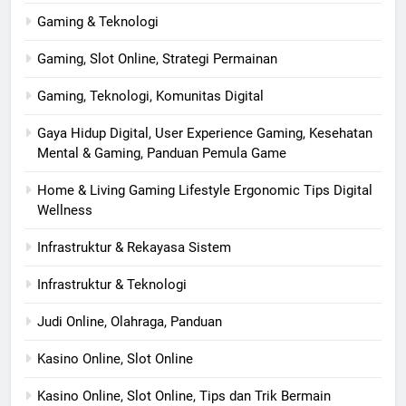
Gaming & Teknologi
Gaming, Slot Online, Strategi Permainan
Gaming, Teknologi, Komunitas Digital
Gaya Hidup Digital, User Experience Gaming, Kesehatan
Mental & Gaming, Panduan Pemula Game
Home & Living Gaming Lifestyle Ergonomic Tips Digital
Wellness
Infrastruktur & Rekayasa Sistem
Infrastruktur & Teknologi
Judi Online, Olahraga, Panduan
Kasino Online, Slot Online
Kasino Online, Slot Online, Tips dan Trik Bermain