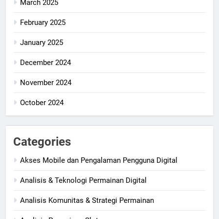
March 2025
February 2025
January 2025
December 2024
November 2024
October 2024
Categories
Akses Mobile dan Pengalaman Pengguna Digital
Analisis & Teknologi Permainan Digital
Analisis Komunitas & Strategi Permainan