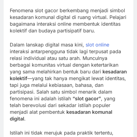
Fenomena slot gacor berkembang menjadi simbol
kesadaran komunal digital di ruang virtual. Pelajari
bagaimana interaksi online membentuk identitas
kolektif dan budaya partisipatif baru.
Dalam lanskap digital masa kini,
slot online
interaksi antarpengguna tidak lagi terpusat pada
relasi individual atau satu arah. Munculnya
berbagai komunitas virtual dengan ketertarikan
yang sama melahirkan bentuk baru dari
kesadaran
kolektif
—yang tak hanya mengikat lewat identitas,
tapi juga melalui kebiasaan, bahasa, dan
partisipasi. Salah satu simbol menarik dalam
fenomena ini adalah istilah
“slot gacor”
, yang
telah berevolusi dari sekadar istilah populer
menjadi alat pembentuk
kesadaran komunal
digital
.
Istilah ini tidak merujuk pada praktik tertentu,