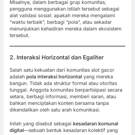
Misalnya, dalam berbagai grup komunitas,
pengguna menggunakan istilah tersebut sebagai
alat validasi sosial: apakah mereka mengalami
“waktu terbaik”, berbagi “pola”, atau sekadar
menunjukkan kehadiran mereka dalam ekosistem
tersebut.
2. Interaksi Horizontal dan Egaliter
Salah satu kekuatan dari komunitas slot gacor
adalah
pola interaksi horizontal
yang mereka
bangun. Tidak ada struktur formal atau otoritas
tunggal. Anggota komunitas berpartisipasi secara
setara, berbagi informasi, memberi saran, atau
bahkan menciptakan konten bersama tanpa
dikendalikan oleh satu arah komunikasi.
Inilah yang disebut sebagai
kesadaran komunal
digital
—sebuah bentuk kesadaran kolektif yang