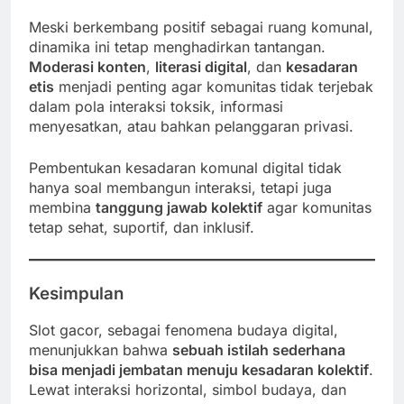
Meski berkembang positif sebagai ruang komunal,
dinamika ini tetap menghadirkan tantangan.
Moderasi konten
,
literasi digital
, dan
kesadaran
etis
menjadi penting agar komunitas tidak terjebak
dalam pola interaksi toksik, informasi
menyesatkan, atau bahkan pelanggaran privasi.
Pembentukan kesadaran komunal digital tidak
hanya soal membangun interaksi, tetapi juga
membina
tanggung jawab kolektif
agar komunitas
tetap sehat, suportif, dan inklusif.
Kesimpulan
Slot gacor, sebagai fenomena budaya digital,
menunjukkan bahwa
sebuah istilah sederhana
bisa menjadi jembatan menuju kesadaran kolektif
.
Lewat interaksi horizontal, simbol budaya, dan