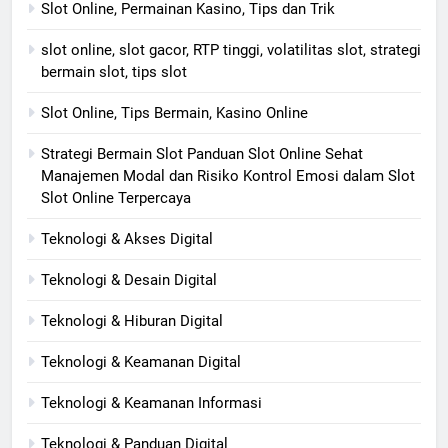
Slot Online, Permainan Kasino, Tips dan Trik
slot online, slot gacor, RTP tinggi, volatilitas slot, strategi
bermain slot, tips slot
Slot Online, Tips Bermain, Kasino Online
Strategi Bermain Slot Panduan Slot Online Sehat
Manajemen Modal dan Risiko Kontrol Emosi dalam Slot
Slot Online Terpercaya
Teknologi & Akses Digital
Teknologi & Desain Digital
Teknologi & Hiburan Digital
Teknologi & Keamanan Digital
Teknologi & Keamanan Informasi
Teknologi & Panduan Digital