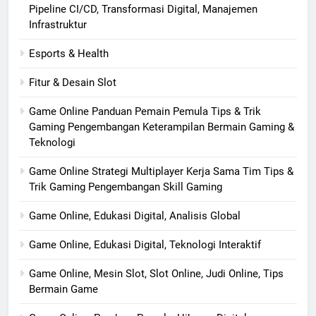
Pipeline CI/CD, Transformasi Digital, Manajemen
Infrastruktur
Esports & Health
Fitur & Desain Slot
Game Online Panduan Pemain Pemula Tips & Trik
Gaming Pengembangan Keterampilan Bermain Gaming &
Teknologi
Game Online Strategi Multiplayer Kerja Sama Tim Tips &
Trik Gaming Pengembangan Skill Gaming
Game Online, Edukasi Digital, Analisis Global
Game Online, Edukasi Digital, Teknologi Interaktif
Game Online, Mesin Slot, Slot Online, Judi Online, Tips
Bermain Game