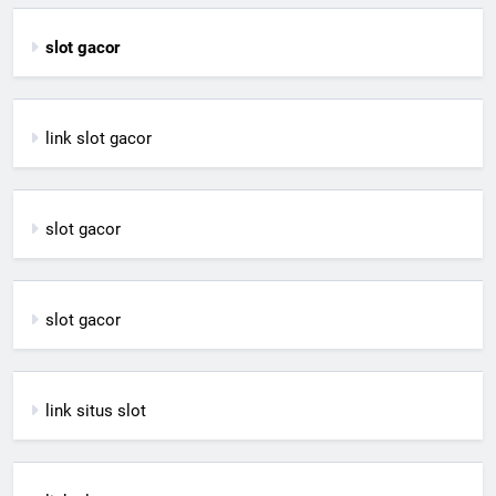
slot gacor
link slot gacor
slot gacor
slot gacor
link situs slot