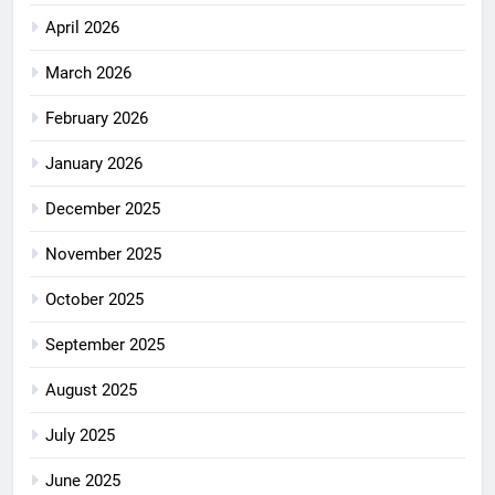
April 2026
March 2026
February 2026
January 2026
December 2025
November 2025
October 2025
September 2025
August 2025
July 2025
June 2025