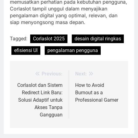
memusatkan perhatian pada kebutuhan pengguna,
Corlaslot tampil unggul dalam menyajikan
pengalaman digital yang optimal, relevan, dan
siap menyongsong masa depan.
Tagged:
Corlaslot 2025
desain digital ringkas
efisiensi UI
pengalaman pengguna
Previous:
Next:
Post
navigation
Corlaslot dan Sistem
How to Avoid
Redirect Link Baru:
Burnout as a
Solusi Adaptif untuk
Professional Gamer
Akses Tanpa
Gangguan