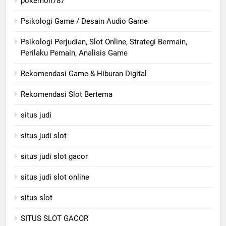
pokemon787
Psikologi Game / Desain Audio Game
Psikologi Perjudian, Slot Online, Strategi Bermain,
Perilaku Pemain, Analisis Game
Rekomendasi Game & Hiburan Digital
Rekomendasi Slot Bertema
situs judi
situs judi slot
situs judi slot gacor
situs judi slot online
situs slot
SITUS SLOT GACOR