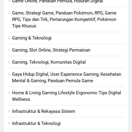
Game Online, Panduan Pemula, Hiburan Digital
Game, Strategi Game, Panduan Pokémon, RPG, Game
RPG, Tips dan Trik, Pertarungan Kompetitif, Pokémon
Tipe Khusus
Gaming & Teknologi
Gaming, Slot Online, Strategi Permainan
Gaming, Teknologi, Komunitas Digital
Gaya Hidup Digital, User Experience Gaming, Kesehatan
Mental & Gaming, Panduan Pemula Game
Home & Living Gaming Lifestyle Ergonomic Tips Digital
Wellness
Infrastruktur & Rekayasa Sistem
Infrastruktur & Teknologi