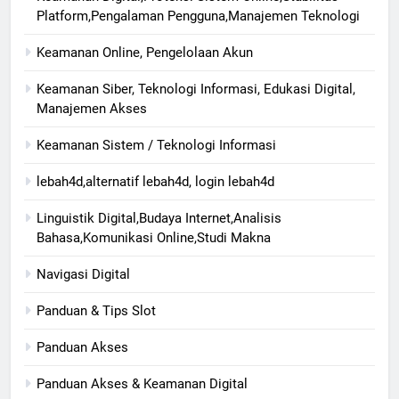
Platform,Pengalaman Pengguna,Manajemen Teknologi
Keamanan Online, Pengelolaan Akun
Keamanan Siber, Teknologi Informasi, Edukasi Digital,
Manajemen Akses
Keamanan Sistem / Teknologi Informasi
lebah4d,alternatif lebah4d, login lebah4d
Linguistik Digital,Budaya Internet,Analisis
Bahasa,Komunikasi Online,Studi Makna
Navigasi Digital
Panduan & Tips Slot
Panduan Akses
Panduan Akses & Keamanan Digital