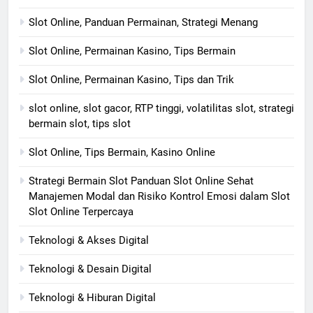
Slot Online, Panduan Permainan, Strategi Menang
Slot Online, Permainan Kasino, Tips Bermain
Slot Online, Permainan Kasino, Tips dan Trik
slot online, slot gacor, RTP tinggi, volatilitas slot, strategi
bermain slot, tips slot
Slot Online, Tips Bermain, Kasino Online
Strategi Bermain Slot Panduan Slot Online Sehat
Manajemen Modal dan Risiko Kontrol Emosi dalam Slot
Slot Online Terpercaya
Teknologi & Akses Digital
Teknologi & Desain Digital
Teknologi & Hiburan Digital