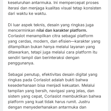
keseluruhan antarmuka. Ini mempercepat proses
iterasi dan menjaga kualitas visual tetap konsisten
dari waktu ke waktu.
Di luar aspek teknis, desain yang ringkas juga
mencerminkan
nilai dan karakter platform.
Corlaslot menampilkan citra sebagai platform
yang cerdas, modern, dan efisien—karakter yang
ditampilkan bukan hanya melalui layanan yang
ditawarkan, tetapi juga melalui cara platform itu
sendiri tampil dan berinteraksi dengan
penggunanya.
Sebagai penutup, efektivitas desain digital yang
ringkas pada Corlaslot adalah bukti bahwa
kesederhanaan bisa menjadi kekuatan. Melalui
tampilan yang bersih, navigasi yang jelas, dan
sistem yang cepat, Corlaslot membuktikan bahwa
platform yang kuat tidak harus rumit. Justru
dengan menyederhanakan antarmuka dan