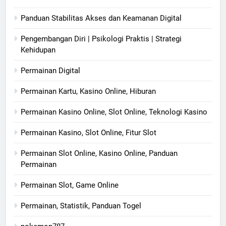
Panduan Stabilitas Akses dan Keamanan Digital
Pengembangan Diri | Psikologi Praktis | Strategi
Kehidupan
Permainan Digital
Permainan Kartu, Kasino Online, Hiburan
Permainan Kasino Online, Slot Online, Teknologi Kasino
Permainan Kasino, Slot Online, Fitur Slot
Permainan Slot Online, Kasino Online, Panduan
Permainan
Permainan Slot, Game Online
Permainan, Statistik, Panduan Togel