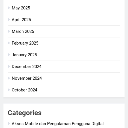
May 2025
April 2025
March 2025
February 2025
January 2025
December 2024
November 2024
October 2024
Categories
Akses Mobile dan Pengalaman Pengguna Digital