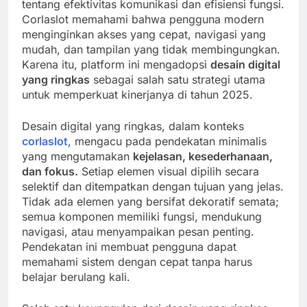
tentang efektivitas komunikasi dan efisiensi fungsi.
Corlaslot memahami bahwa pengguna modern
menginginkan akses yang cepat, navigasi yang
mudah, dan tampilan yang tidak membingungkan.
Karena itu, platform ini mengadopsi
desain digital
yang ringkas
sebagai salah satu strategi utama
untuk memperkuat kinerjanya di tahun 2025.
Desain digital yang ringkas, dalam konteks
corlaslot
, mengacu pada pendekatan minimalis
yang mengutamakan
kejelasan, kesederhanaan,
dan fokus.
Setiap elemen visual dipilih secara
selektif dan ditempatkan dengan tujuan yang jelas.
Tidak ada elemen yang bersifat dekoratif semata;
semua komponen memiliki fungsi, mendukung
navigasi, atau menyampaikan pesan penting.
Pendekatan ini membuat pengguna dapat
memahami sistem dengan cepat tanpa harus
belajar berulang kali.