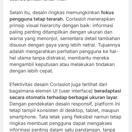
Selain itu, desain ringkas memungkinkan
fokus
pengguna tetap terarah.
Corlaslot menerapkan
prinsip visual hierarchy dengan baik: informasi
paling penting ditampilkan dengan ukuran dan
warna yang menonjol, sementara detail tambahan
disusun dengan gaya yang lebih netral. Tujuannya
adalah mengarahkan perhatian pengguna ke hal-
hal utama tanpa distraksi, membantu mereka
mengambil keputusan atau melakukan tindakan
dengan lebih cepat.
Efektivitas desain Corlaslot juga terlihat dari
bagaimana elemen UI (user interface)
beradaptasi
secara otomatis terhadap berbagai ukuran layar.
Dengan pendekatan desain responsif, platform ini
tetap tampil konsisten di desktop, tablet, maupun
smartphone. Tata letak yang fleksibel namun tetap
ringkas membuat pengguna dapat mengakses
informasi penting dalam satu pandangan, tanpa