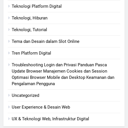
Teknologi Platform Digital
Teknologi, Hiburan
Teknologi, Tutorial
Tema dan Desain dalam Slot Online
Tren Platform Digital
Troubleshooting Login dan Privasi Panduan Pasca
Update Browser Manajemen Cookies dan Session
Optimasi Browser Mobile dan Desktop Keamanan dan
Pengalaman Pengguna
Uncategorized
User Experience & Desain Web
UX & Teknologi Web, Infrastruktur Digital