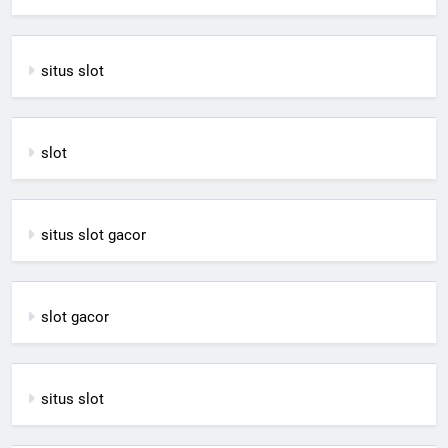
situs slot
slot
situs slot gacor
slot gacor
situs slot