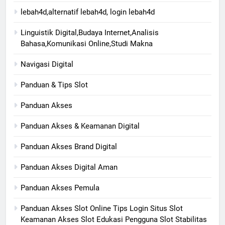
lebah4d,alternatif lebah4d, login lebah4d
Linguistik Digital,Budaya Internet,Analisis
Bahasa,Komunikasi Online,Studi Makna
Navigasi Digital
Panduan & Tips Slot
Panduan Akses
Panduan Akses & Keamanan Digital
Panduan Akses Brand Digital
Panduan Akses Digital Aman
Panduan Akses Pemula
Panduan Akses Slot Online Tips Login Situs Slot
Keamanan Akses Slot Edukasi Pengguna Slot Stabilitas