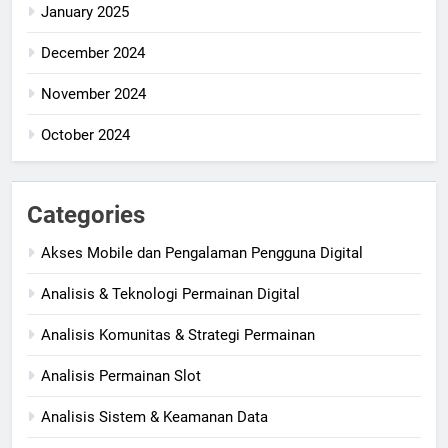
January 2025
December 2024
November 2024
October 2024
Categories
Akses Mobile dan Pengalaman Pengguna Digital
Analisis & Teknologi Permainan Digital
Analisis Komunitas & Strategi Permainan
Analisis Permainan Slot
Analisis Sistem & Keamanan Data