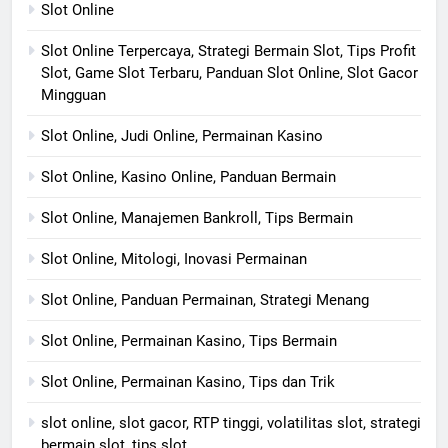
Slot Online
Slot Online Terpercaya, Strategi Bermain Slot, Tips Profit
Slot, Game Slot Terbaru, Panduan Slot Online, Slot Gacor
Mingguan
Slot Online, Judi Online, Permainan Kasino
Slot Online, Kasino Online, Panduan Bermain
Slot Online, Manajemen Bankroll, Tips Bermain
Slot Online, Mitologi, Inovasi Permainan
Slot Online, Panduan Permainan, Strategi Menang
Slot Online, Permainan Kasino, Tips Bermain
Slot Online, Permainan Kasino, Tips dan Trik
slot online, slot gacor, RTP tinggi, volatilitas slot, strategi
bermain slot, tips slot