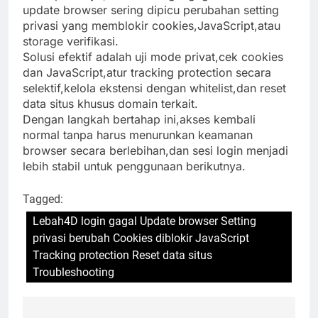
update browser sering dipicu perubahan setting
privasi yang memblokir cookies,JavaScript,atau
storage verifikasi.
Solusi efektif adalah uji mode privat,cek cookies
dan JavaScript,atur tracking protection secara
selektif,kelola ekstensi dengan whitelist,dan reset
data situs khusus domain terkait.
Dengan langkah bertahap ini,akses kembali
normal tanpa harus menurunkan keamanan
browser secara berlebihan,dan sesi login menjadi
lebih stabil untuk penggunaan berikutnya.
Tagged:
Lebah4D login gagal Update browser Setting
privasi berubah Cookies diblokir JavaScript
Tracking protection Reset data situs
Troubleshooting