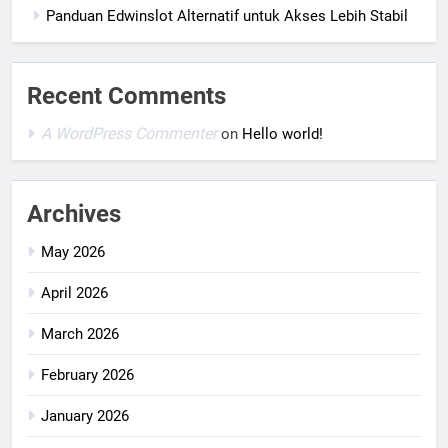
Panduan Edwinslot Alternatif untuk Akses Lebih Stabil
Recent Comments
A WordPress Commenter
on
Hello world!
Archives
May 2026
April 2026
March 2026
February 2026
January 2026