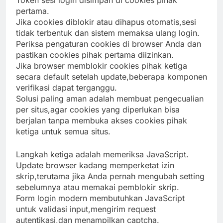
Token sesi login disimpan di cookies pihak
pertama.
Jika cookies diblokir atau dihapus otomatis,sesi
tidak terbentuk dan sistem memaksa ulang login.
Periksa pengaturan cookies di browser Anda dan
pastikan cookies pihak pertama diizinkan.
Jika browser memblokir cookies pihak ketiga
secara default setelah update,beberapa komponen
verifikasi dapat terganggu.
Solusi paling aman adalah membuat pengecualian
per situs,agar cookies yang diperlukan bisa
berjalan tanpa membuka akses cookies pihak
ketiga untuk semua situs.
Langkah ketiga adalah memeriksa JavaScript.
Update browser kadang memperketat izin
skrip,terutama jika Anda pernah mengubah setting
sebelumnya atau memakai pemblokir skrip.
Form login modern membutuhkan JavaScript
untuk validasi input,mengirim request
autentikasi,dan menampilkan captcha.