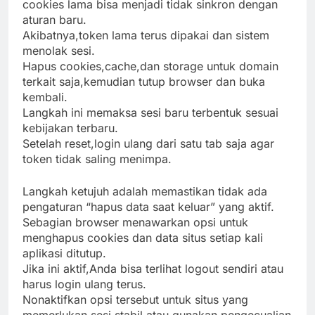
cookies lama bisa menjadi tidak sinkron dengan
aturan baru.
Akibatnya,token lama terus dipakai dan sistem
menolak sesi.
Hapus cookies,cache,dan storage untuk domain
terkait saja,kemudian tutup browser dan buka
kembali.
Langkah ini memaksa sesi baru terbentuk sesuai
kebijakan terbaru.
Setelah reset,login ulang dari satu tab saja agar
token tidak saling menimpa.
Langkah ketujuh adalah memastikan tidak ada
pengaturan “hapus data saat keluar” yang aktif.
Sebagian browser menawarkan opsi untuk
menghapus cookies dan data situs setiap kali
aplikasi ditutup.
Jika ini aktif,Anda bisa terlihat logout sendiri atau
harus login ulang terus.
Nonaktifkan opsi tersebut untuk situs yang