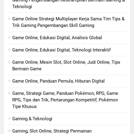
Gaming Pengembangan Keterampilan Bermain Gaming &
Teknologi
Game Online Strategi Multiplayer Kerja Sama Tim Tips &
Trik Gaming Pengembangan Skill Gaming
Game Online, Edukasi Digital, Analisis Global
Game Online, Edukasi Digital, Teknologi Interaktif
Game Online, Mesin Slot, Slot Online, Judi Online, Tips
Bermain Game
Game Online, Panduan Pemula, Hiburan Digital
Game, Strategi Game, Panduan Pokémon, RPG, Game
RPG, Tips dan Trik, Pertarungan Kompetitif, Pokémon
Tipe Khusus
Gaming & Teknologi
Gaming, Slot Online, Strategi Permainan