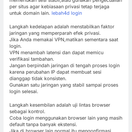
memerlukan sesi stabil,atau gunakan pengecualian
per situs agar kebiasaan privasi tetap terjaga
untuk domain lain.
lebah4d login
Langkah kedelapan adalah menstabilkan faktor
jaringan yang memperparah efek privasi.
Jika Anda memakai VPN,matikan sementara saat
login.
VPN menambah latensi dan dapat memicu
verifikasi tambahan.
Jangan berpindah jaringan di tengah proses login
karena perubahan IP dapat membuat sesi
dianggap tidak konsisten.
Gunakan satu jaringan yang stabil sampai proses
login selesai.
Langkah kesembilan adalah uji lintas browser
sebagai kontrol.
Coba login menggunakan browser lain yang masih
default tanpa banyak ekstensi.
Jika di browser lain normal,itu mengonfirmasi