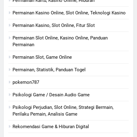
Permainan Kartu, Kasino Online, Hiburan
Permainan Kasino Online, Slot Online, Teknologi Kasino
Permainan Kasino, Slot Online, Fitur Slot
Permainan Slot Online, Kasino Online, Panduan
Permainan
Permainan Slot, Game Online
Permainan, Statistik, Panduan Togel
pokemon787
Psikologi Game / Desain Audio Game
Psikologi Perjudian, Slot Online, Strategi Bermain,
Perilaku Pemain, Analisis Game
Rekomendasi Game & Hiburan Digital