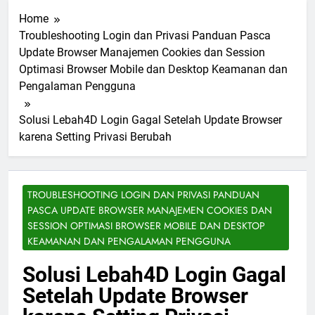
Home
Troubleshooting Login dan Privasi Panduan Pasca
Update Browser Manajemen Cookies dan Session
Optimasi Browser Mobile dan Desktop Keamanan dan
Pengalaman Pengguna
Solusi Lebah4D Login Gagal Setelah Update Browser
karena Setting Privasi Berubah
TROUBLESHOOTING LOGIN DAN PRIVASI PANDUAN
PASCA UPDATE BROWSER MANAJEMEN COOKIES DAN
SESSION OPTIMASI BROWSER MOBILE DAN DESKTOP
KEAMANAN DAN PENGALAMAN PENGGUNA
Solusi Lebah4D Login Gagal
Setelah Update Browser