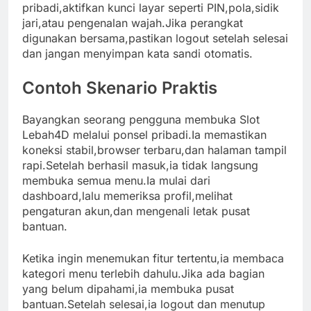
pribadi,aktifkan kunci layar seperti PIN,pola,sidik
jari,atau pengenalan wajah.Jika perangkat
digunakan bersama,pastikan logout setelah selesai
dan jangan menyimpan kata sandi otomatis.
Contoh Skenario Praktis
Bayangkan seorang pengguna membuka Slot
Lebah4D melalui ponsel pribadi.Ia memastikan
koneksi stabil,browser terbaru,dan halaman tampil
rapi.Setelah berhasil masuk,ia tidak langsung
membuka semua menu.Ia mulai dari
dashboard,lalu memeriksa profil,melihat
pengaturan akun,dan mengenali letak pusat
bantuan.
Ketika ingin menemukan fitur tertentu,ia membaca
kategori menu terlebih dahulu.Jika ada bagian
yang belum dipahami,ia membuka pusat
bantuan.Setelah selesai,ia logout dan menutup