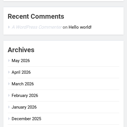
Recent Comments
A WordPress Commenter
on
Hello world!
Archives
May 2026
April 2026
March 2026
February 2026
January 2026
December 2025