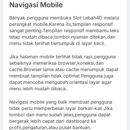
Navigasi Mobile
Banyak pengguna membuka Slot Lebah4D melalui
perangkat mobile.Karena itu,tampilan responsif
sangat penting.Tampilan responsif membantu teks
tetap mudah dibaca,tombol nyaman ditekan,dan
menu tidak terlihat bertumpuk di layar kecil.
Jika halaman mobile terlihat tidak rapi,pengguna
sebaiknya memeriksa browser,koneksi,dan
cache.Browser lama atau cache menumpuk dapat
membuat tampilan tidak optimal.Pengguna juga
dapat mencoba mengubah orientasi layar agar
menu lebih mudah dibaca.
Navigasi mobile yang baik membuat pengguna
tidak perlu memperbesar layar berkali-kali.Jika
tombol dan menu sudah jelas,pengguna dapat
bergerak lebih cepat dari dashboard ke
profil,pengaturan,atau pusat bantuan.