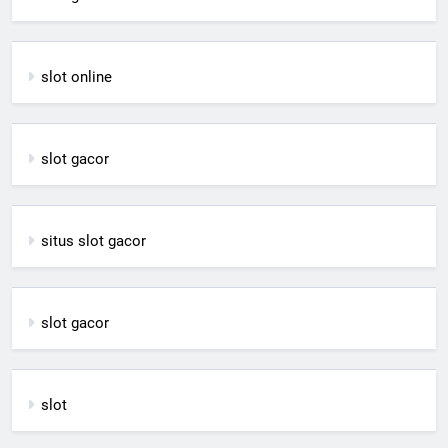
slot online
slot gacor
situs slot gacor
slot gacor
slot