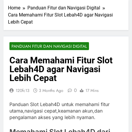
Home
Panduan Fitur dan Navigasi Digital
Cara Memahami Fitur Slot Lebah4D agar Navigasi
Lebih Cepat
PANDUAN FITUR DAN NAVIGASI DIGITAL
Cara Memahami Fitur Slot
Lebah4D agar Navigasi
Lebih Cepat
0
120fc13
3 Months Ago
17 Mins
Panduan Slot Lebah4D untuk memahami fitur
utama,navigasi cepat,keamanan akun,dan
pengalaman akses yang lebih nyaman.
Memahami Slot Lebah4D dari