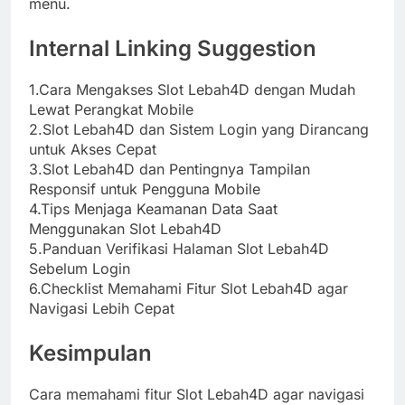
menu.
Internal Linking Suggestion
1.Cara Mengakses Slot Lebah4D dengan Mudah
Lewat Perangkat Mobile
2.Slot Lebah4D dan Sistem Login yang Dirancang
untuk Akses Cepat
3.Slot Lebah4D dan Pentingnya Tampilan
Responsif untuk Pengguna Mobile
4.Tips Menjaga Keamanan Data Saat
Menggunakan Slot Lebah4D
5.Panduan Verifikasi Halaman Slot Lebah4D
Sebelum Login
6.Checklist Memahami Fitur Slot Lebah4D agar
Navigasi Lebih Cepat
Kesimpulan
Cara memahami fitur Slot Lebah4D agar navigasi