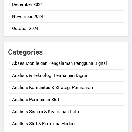
December 2024
November 2024
October 2024
Categories
Akses Mobile dan Pengalaman Pengguna Digital
Analisis & Teknologi Permainan Digital
Analisis Komunitas & Strategi Permainan
Analisis Permainan Slot
Analisis Sistem & Keamanan Data
Analisis Slot & Performa Harian