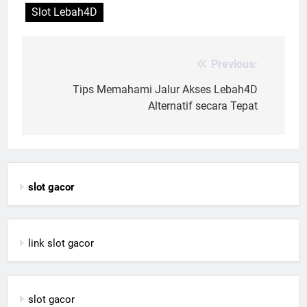
Slot Lebah4D
Previous:
Post
navigation
Tips Memahami Jalur Akses Lebah4D
Alternatif secara Tepat
slot gacor
link slot gacor
slot gacor