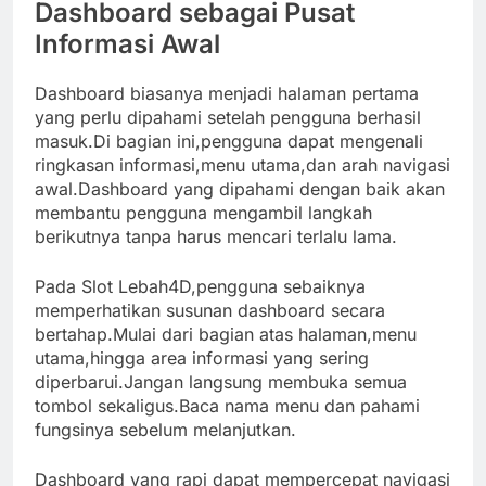
Dashboard sebagai Pusat
Informasi Awal
Dashboard biasanya menjadi halaman pertama
yang perlu dipahami setelah pengguna berhasil
masuk.Di bagian ini,pengguna dapat mengenali
ringkasan informasi,menu utama,dan arah navigasi
awal.Dashboard yang dipahami dengan baik akan
membantu pengguna mengambil langkah
berikutnya tanpa harus mencari terlalu lama.
Pada Slot Lebah4D,pengguna sebaiknya
memperhatikan susunan dashboard secara
bertahap.Mulai dari bagian atas halaman,menu
utama,hingga area informasi yang sering
diperbarui.Jangan langsung membuka semua
tombol sekaligus.Baca nama menu dan pahami
fungsinya sebelum melanjutkan.
Dashboard yang rapi dapat mempercepat navigasi