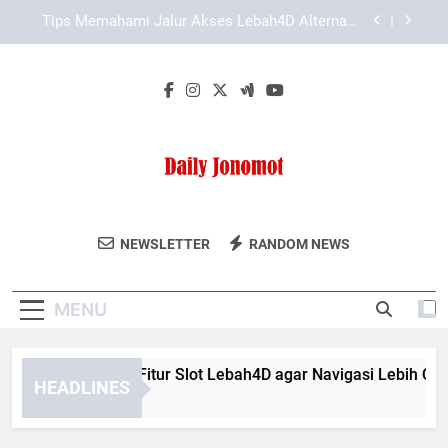
Skip
Slot Lebah4D Resmi untuk Pengalaman Akses
to
Lebih Lancar dan Mudah Dipahami
content
Cara Cek Akses LAE138 Login yang Aman
Digunakan
Cara Memahami Fitur Slot Lebah4D agar Navigasi
Lebih Cepat
Tips Memahami Jalur Akses Lebah4D Alternatif
secara Tepat
Slot Lebah4D Resmi untuk Pengalaman Akses
Lebih Lancar dan Mudah Dipahami
Daily Jonomot
Ikuti Berita Dan Informasi Terbaru Dari Daily
Cara Cek Akses LAE138 Login yang Aman
NEWSLETTER
RANDOM NEWS
Digunakan
Jonomot.
MENU
ara Memahami Fitur Slot Lebah4D agar Navigasi Lebih Cepat
HEADLINES
 Months Ago