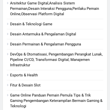
Arsitektur Game Digital,Analisis Sistem
Permainan,Desain Interaksi Pengguna,Perilaku Pemain
Online,Observasi Platform Digital
Desain & Teknologi Game
Desain Antarmuka & Pengalaman Digital
Desain Permainan & Pengalaman Pengguna
DevOps & Otomatisasi, Pengembangan Perangkat Lunak,
Pipeline CI/CD, Transformasi Digital, Manajemen
Infrastruktur
Esports & Health
Fitur & Desain Slot
Game Online Panduan Pemain Pemula Tips & Trik
Gaming Pengembangan Keterampilan Bermain Gaming &
Teknologi