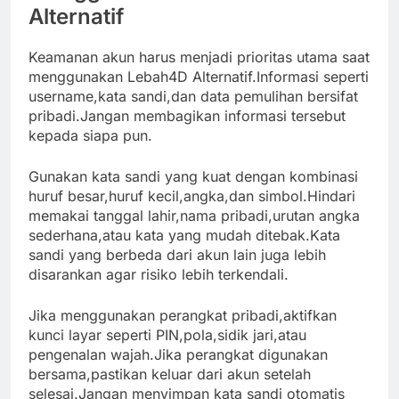
Alternatif
Keamanan akun harus menjadi prioritas utama saat
menggunakan Lebah4D Alternatif.Informasi seperti
username,kata sandi,dan data pemulihan bersifat
pribadi.Jangan membagikan informasi tersebut
kepada siapa pun.
Gunakan kata sandi yang kuat dengan kombinasi
huruf besar,huruf kecil,angka,dan simbol.Hindari
memakai tanggal lahir,nama pribadi,urutan angka
sederhana,atau kata yang mudah ditebak.Kata
sandi yang berbeda dari akun lain juga lebih
disarankan agar risiko lebih terkendali.
Jika menggunakan perangkat pribadi,aktifkan
kunci layar seperti PIN,pola,sidik jari,atau
pengenalan wajah.Jika perangkat digunakan
bersama,pastikan keluar dari akun setelah
selesai.Jangan menyimpan kata sandi otomatis