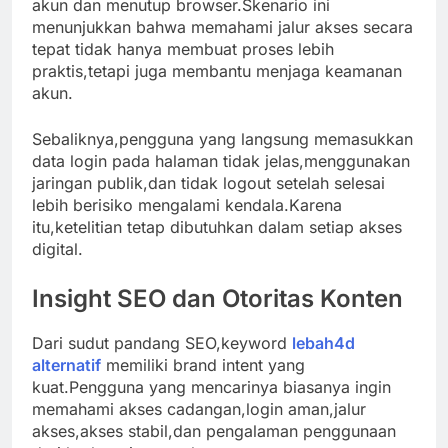
akun dan menutup browser.Skenario ini
menunjukkan bahwa memahami jalur akses secara
tepat tidak hanya membuat proses lebih
praktis,tetapi juga membantu menjaga keamanan
akun.
Sebaliknya,pengguna yang langsung memasukkan
data login pada halaman tidak jelas,menggunakan
jaringan publik,dan tidak logout setelah selesai
lebih berisiko mengalami kendala.Karena
itu,ketelitian tetap dibutuhkan dalam setiap akses
digital.
Insight SEO dan Otoritas Konten
Dari sudut pandang SEO,keyword
lebah4d
alternatif
memiliki brand intent yang
kuat.Pengguna yang mencarinya biasanya ingin
memahami akses cadangan,login aman,jalur
akses,akses stabil,dan pengalaman penggunaan