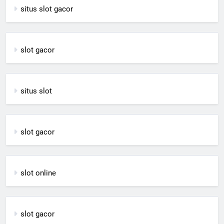
situs slot gacor
slot gacor
situs slot
slot gacor
slot online
slot gacor