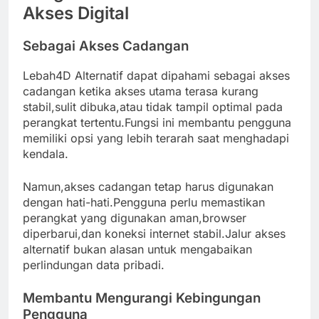
Akses Digital
Sebagai Akses Cadangan
Lebah4D Alternatif dapat dipahami sebagai akses
cadangan ketika akses utama terasa kurang
stabil,sulit dibuka,atau tidak tampil optimal pada
perangkat tertentu.Fungsi ini membantu pengguna
memiliki opsi yang lebih terarah saat menghadapi
kendala.
Namun,akses cadangan tetap harus digunakan
dengan hati-hati.Pengguna perlu memastikan
perangkat yang digunakan aman,browser
diperbarui,dan koneksi internet stabil.Jalur akses
alternatif bukan alasan untuk mengabaikan
perlindungan data pribadi.
Membantu Mengurangi Kebingungan
Pengguna