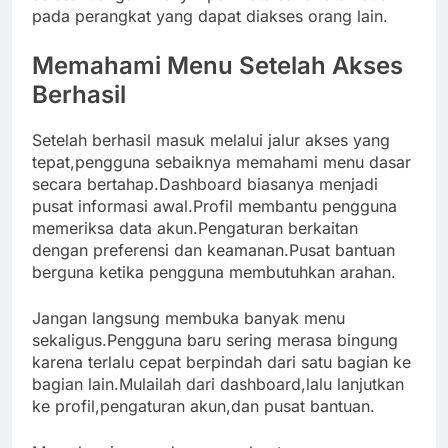
pada perangkat yang dapat diakses orang lain.
Memahami Menu Setelah Akses
Berhasil
Setelah berhasil masuk melalui jalur akses yang
tepat,pengguna sebaiknya memahami menu dasar
secara bertahap.Dashboard biasanya menjadi
pusat informasi awal.Profil membantu pengguna
memeriksa data akun.Pengaturan berkaitan
dengan preferensi dan keamanan.Pusat bantuan
berguna ketika pengguna membutuhkan arahan.
Jangan langsung membuka banyak menu
sekaligus.Pengguna baru sering merasa bingung
karena terlalu cepat berpindah dari satu bagian ke
bagian lain.Mulailah dari dashboard,lalu lanjutkan
ke profil,pengaturan akun,dan pusat bantuan.