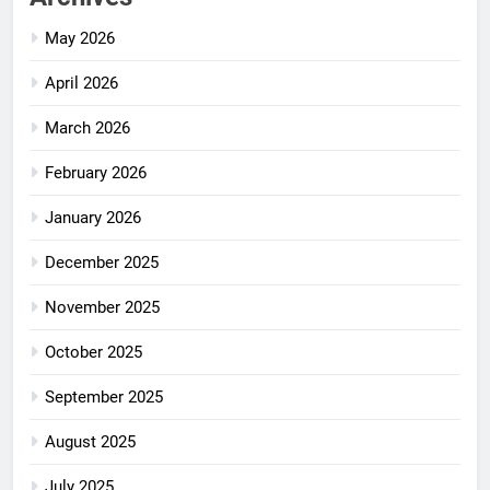
May 2026
April 2026
March 2026
February 2026
January 2026
December 2025
November 2025
October 2025
September 2025
August 2025
July 2025