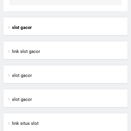
slot gacor
link slot gacor
slot gacor
slot gacor
link situs slot