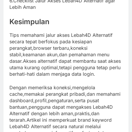
6.Checklist Jalur Akses Lebah4D Alternatif agar
Lebih Aman
Kesimpulan
Tips memahami jalur akses Lebah4D Alternatif
secara tepat berfokus pada kesiapan
perangkat,browser terbaru,koneksi
stabil,keamanan akun,dan pemahaman menu
dasar.Akses alternatif dapat membantu saat akses
utama kurang optimal,tetapi pengguna tetap perlu
berhati-hati dalam menjaga data login.
Dengan memeriksa koneksi,mengelola
cache,memakai perangkat pribadi,dan memahami
dashboard,profil,pengaturan,serta pusat
bantuan,pengguna dapat mengakses Lebah4D
Alternatif dengan lebih aman,praktis,dan
terarah.Artikel ini memperkuat brand keyword
Lebah4D Alternatif secara natural melalui