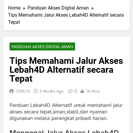
Home
Panduan Akses Digital Aman
Tips Memahami Jalur Akses Lebah4D Alternatif secara
Tepat
PANDUAN AKSES DIGITAL AMAN
Tips Memahami Jalur Akses
Lebah4D Alternatif secara
Tepat
0
120fc13
3 Months Ago
16 Mins
Panduan Lebah4D Alternatif untuk memahami jalur
akses secara tepat,aman,stabil,dan nyaman
digunakan melalui perangkat pribadi harian.
Mengenal Jalur Akses Lebah4D