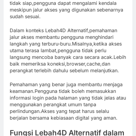
tidak siap,pengguna dapat mengalami kendala
meskipun jalur akses yang digunakan sebenarnya
sudah sesuai.
Dalam konteks Lebah4D Alternatif,pemahaman
jalur akses membantu pengguna menghindari
langkah yang terburu-buru.Misalnya,ketika akses
utama terasa lambat,pengguna tidak perlu
langsung mencoba banyak cara secara acak.Lebih
baik memeriksa koneksi,browser,cache,dan
perangkat terlebih dahulu sebelum melanjutkan.
Pemahaman yang benar juga membantu menjaga
keamanan.Pengguna tidak boleh memasukkan
informasi login pada halaman yang tidak jelas atau
menggunakan perangkat umum tanpa
perlindungan.Akses yang tepat harus selalu
berjalan bersama kebiasaan digital yang aman.
Fungsi Lebah4D Alternatif dalam