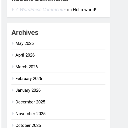
A WordPress Commenter
on
Hello world!
Archives
May 2026
April 2026
March 2026
February 2026
January 2026
December 2025
November 2025
October 2025