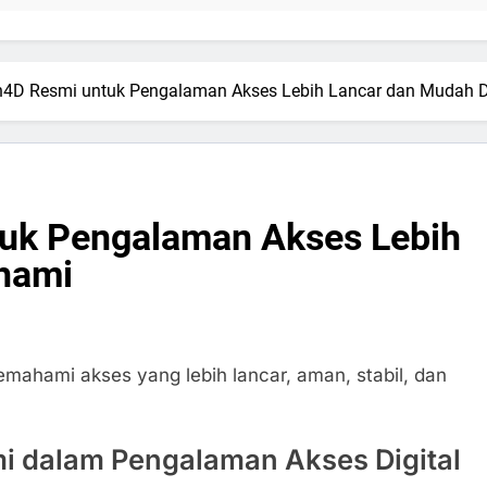
h4D Resmi untuk Pengalaman Akses Lebih Lancar dan Mudah 
tuk Pengalaman Akses Lebih
hami
hami akses yang lebih lancar, aman, stabil, dan
i dalam Pengalaman Akses Digital