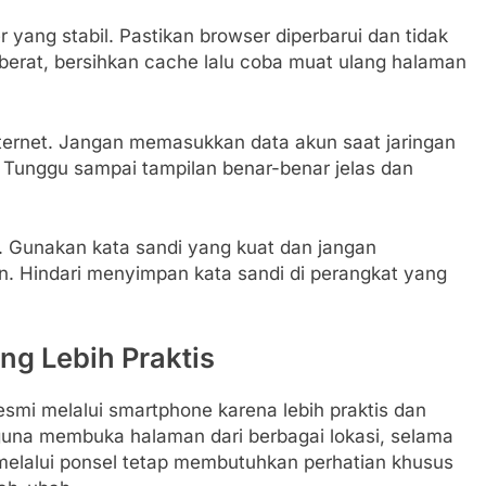
ang stabil. Pastikan browser diperbarui dan tidak
a berat, bersihkan cache lalu coba muat ulang halaman
ternet. Jangan memasukkan data akun saat jaringan
Tunggu sampai tampilan benar-benar jelas dan
 Gunakan kata sandi yang kuat dan jangan
n. Hindari menyimpan kata sandi di perangkat yang
g Lebih Praktis
i melalui smartphone karena lebih praktis dan
guna membuka halaman dari berbagai lokasi, selama
melalui ponsel tetap membutuhkan perhatian khusus