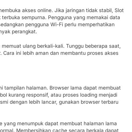
mbuka akses online. Jika jaringan tidak stabil, Slot
ak terbuka sempurna. Pengguna yang memakai data
, sedangkan pengguna Wi-Fi perlu memperhatikan
nyak perangkat.
 memuat ulang berkali-kali. Tunggu beberapa saat,
ar. Cara ini lebih aman dan membantu proses akses
i tampilan halaman. Browser lama dapat membuat
ol kurang responsif, atau proses loading menjadi
mi dengan lebih lancar, gunakan browser terbaru
ache yang menumpuk dapat membuat halaman lama
normal. Membersihkan cache secara berkala dapat