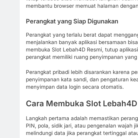
membantu browser memuat halaman dengan d
Perangkat yang Siap Digunakan
Perangkat yang terlalu berat dapat menggang
menjalankan banyak aplikasi bersamaan bisa
membuka Slot Lebah4D Resmi, tutup aplikasi 
perangkat memiliki ruang penyimpanan yang
Perangkat pribadi lebih disarankan karena pe
penyimpanan kata sandi, dan pengaturan ke
menyimpan data login secara otomatis.
Cara Membuka Slot Lebah4D
Langkah pertama adalah memastikan perangk
PIN, pola, sidik jari, atau pengenalan wajah
melindungi data jika perangkat tertinggal atau