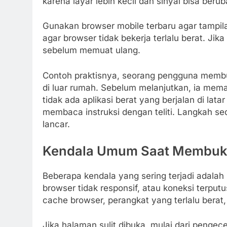
karena layar lebih kecil dan sinyal bisa beru
Gunakan browser mobile terbaru agar tampilan
agar browser tidak bekerja terlalu berat. Jik
sebelum memuat ulang.
Contoh praktisnya, seorang pengguna membu
di luar rumah. Sebelum melanjutkan, ia memas
tidak ada aplikasi berat yang berjalan di lat
membaca instruksi dengan teliti. Langkah s
lancar.
Kendala Umum Saat Membuka
Beberapa kendala yang sering terjadi adalah
browser tidak responsif, atau koneksi terputu
cache browser, perangkat yang terlalu berat
Jika halaman sulit dibuka, mulai dari pengec