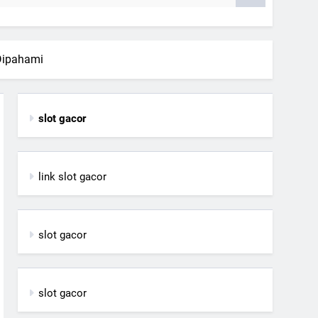
Dipahami
slot gacor
link slot gacor
slot gacor
slot gacor