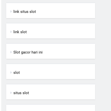
link situs slot
link slot
Slot gacor hari ini
slot
situs slot