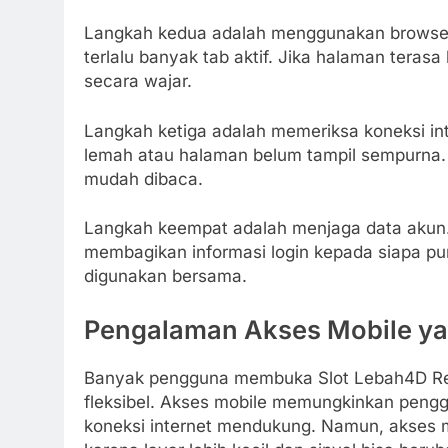
Langkah kedua adalah menggunakan browser y
terlalu banyak tab aktif. Jika halaman teras
secara wajar.
Langkah ketiga adalah memeriksa koneksi in
lemah atau halaman belum tampil sempurna. 
mudah dibaca.
Langkah keempat adalah menjaga data akun.
membagikan informasi login kepada siapa pu
digunakan bersama.
Pengalaman Akses Mobile yan
Banyak pengguna membuka Slot Lebah4D Resm
fleksibel. Akses mobile memungkinkan peng
koneksi internet mendukung. Namun, akses 