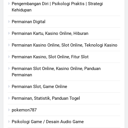
Pengembangan Diri | Psikologi Praktis | Strategi
Kehidupan
Permainan Digital
Permainan Kartu, Kasino Online, Hiburan
Permainan Kasino Online, Slot Online, Teknologi Kasino
Permainan Kasino, Slot Online, Fitur Slot
Permainan Slot Online, Kasino Online, Panduan
Permainan
Permainan Slot, Game Online
Permainan, Statistik, Panduan Togel
pokemon787
Psikologi Game / Desain Audio Game