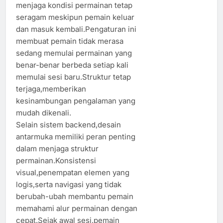
menjaga kondisi permainan tetap
seragam meskipun pemain keluar
dan masuk kembali.Pengaturan ini
membuat pemain tidak merasa
sedang memulai permainan yang
benar-benar berbeda setiap kali
memulai sesi baru.Struktur tetap
terjaga,memberikan
kesinambungan pengalaman yang
mudah dikenali.
Selain sistem backend,desain
antarmuka memiliki peran penting
dalam menjaga struktur
permainan.Konsistensi
visual,penempatan elemen yang
logis,serta navigasi yang tidak
berubah-ubah membantu pemain
memahami alur permainan dengan
cepat.Sejak awal sesi,pemain