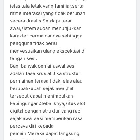
jelas,tata letak yang familiar,serta
ritme interaksi yang tidak berubah
secara drastis.Sejak putaran
awal,sistem sudah menunjukkan
karakter permainannya sehingga
pengguna tidak perlu
menyesuaikan ulang ekspektasi di
tengah sesi.
Bagi banyak pemain,awal sesi
adalah fase krusial.Jika struktur
permainan terasa tidak jelas atau
berubah-ubah sejak awal,hal
tersebut dapat menimbulkan
kebingungan.Sebaliknya,situs slot
digital dengan struktur yang rapi
sejak awal sesi memberikan rasa
percaya diri kepada
pemain.Mereka dapat langsung