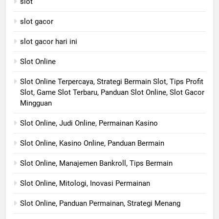
slot
slot gacor
slot gacor hari ini
Slot Online
Slot Online Terpercaya, Strategi Bermain Slot, Tips Profit
Slot, Game Slot Terbaru, Panduan Slot Online, Slot Gacor
Mingguan
Slot Online, Judi Online, Permainan Kasino
Slot Online, Kasino Online, Panduan Bermain
Slot Online, Manajemen Bankroll, Tips Bermain
Slot Online, Mitologi, Inovasi Permainan
Slot Online, Panduan Permainan, Strategi Menang