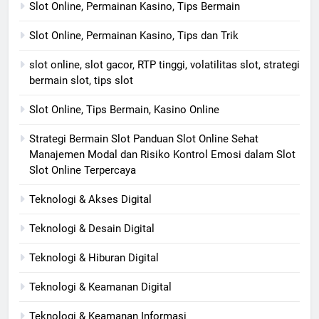
Slot Online, Permainan Kasino, Tips Bermain
Slot Online, Permainan Kasino, Tips dan Trik
slot online, slot gacor, RTP tinggi, volatilitas slot, strategi
bermain slot, tips slot
Slot Online, Tips Bermain, Kasino Online
Strategi Bermain Slot Panduan Slot Online Sehat
Manajemen Modal dan Risiko Kontrol Emosi dalam Slot
Slot Online Terpercaya
Teknologi & Akses Digital
Teknologi & Desain Digital
Teknologi & Hiburan Digital
Teknologi & Keamanan Digital
Teknologi & Keamanan Informasi