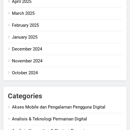
April 2025
March 2025
February 2025
January 2025
December 2024
November 2024
October 2024
Categories
Akses Mobile dan Pengalaman Pengguna Digital
Analisis & Teknologi Permainan Digital