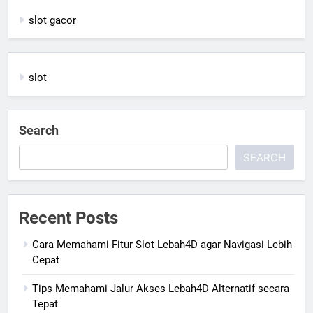
slot gacor
slot
Search
SEARCH
Recent Posts
Cara Memahami Fitur Slot Lebah4D agar Navigasi Lebih
Cepat
Tips Memahami Jalur Akses Lebah4D Alternatif secara
Tepat