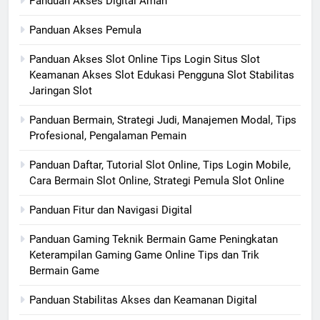
Panduan Akses Digital Aman
Panduan Akses Pemula
Panduan Akses Slot Online Tips Login Situs Slot
Keamanan Akses Slot Edukasi Pengguna Slot Stabilitas
Jaringan Slot
Panduan Bermain, Strategi Judi, Manajemen Modal, Tips
Profesional, Pengalaman Pemain
Panduan Daftar, Tutorial Slot Online, Tips Login Mobile,
Cara Bermain Slot Online, Strategi Pemula Slot Online
Panduan Fitur dan Navigasi Digital
Panduan Gaming Teknik Bermain Game Peningkatan
Keterampilan Gaming Game Online Tips dan Trik
Bermain Game
Panduan Stabilitas Akses dan Keamanan Digital