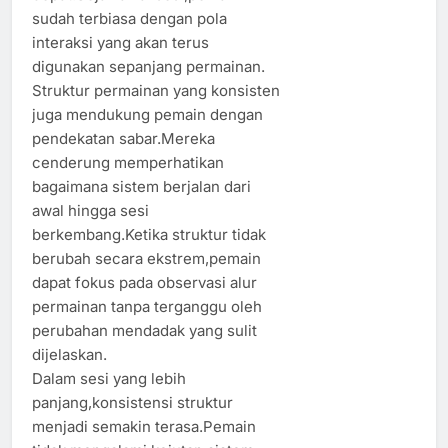
sudah terbiasa dengan pola
interaksi yang akan terus
digunakan sepanjang permainan.
Struktur permainan yang konsisten
juga mendukung pemain dengan
pendekatan sabar.Mereka
cenderung memperhatikan
bagaimana sistem berjalan dari
awal hingga sesi
berkembang.Ketika struktur tidak
berubah secara ekstrem,pemain
dapat fokus pada observasi alur
permainan tanpa terganggu oleh
perubahan mendadak yang sulit
dijelaskan.
Dalam sesi yang lebih
panjang,konsistensi struktur
menjadi semakin terasa.Pemain