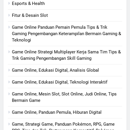
Esports & Health
Fitur & Desain Slot
Game Online Panduan Pemain Pemula Tips & Trik
Gaming Pengembangan Keterampilan Bermain Gaming &
Teknologi
Game Online Strategi Multiplayer Kerja Sama Tim Tips &
Trik Gaming Pengembangan Skill Gaming
Game Online, Edukasi Digital, Analisis Global
Game Online, Edukasi Digital, Teknologi Interaktif
Game Online, Mesin Slot, Slot Online, Judi Online, Tips
Bermain Game
Game Online, Panduan Pemula, Hiburan Digital
Game, Strategi Game, Panduan Pokémon, RPG, Game