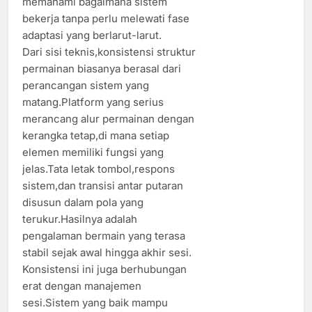
memahami bagaimana sistem
bekerja tanpa perlu melewati fase
adaptasi yang berlarut-larut.
Dari sisi teknis,konsistensi struktur
permainan biasanya berasal dari
perancangan sistem yang
matang.Platform yang serius
merancang alur permainan dengan
kerangka tetap,di mana setiap
elemen memiliki fungsi yang
jelas.Tata letak tombol,respons
sistem,dan transisi antar putaran
disusun dalam pola yang
terukur.Hasilnya adalah
pengalaman bermain yang terasa
stabil sejak awal hingga akhir sesi.
Konsistensi ini juga berhubungan
erat dengan manajemen
sesi.Sistem yang baik mampu