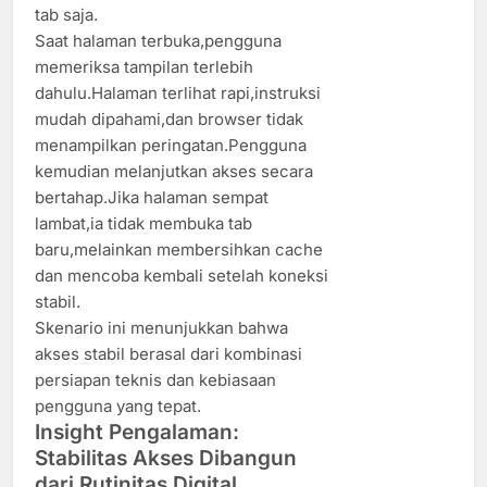
tab saja.
Saat halaman terbuka,pengguna
memeriksa tampilan terlebih
dahulu.Halaman terlihat rapi,instruksi
mudah dipahami,dan browser tidak
menampilkan peringatan.Pengguna
kemudian melanjutkan akses secara
bertahap.Jika halaman sempat
lambat,ia tidak membuka tab
baru,melainkan membersihkan cache
dan mencoba kembali setelah koneksi
stabil.
Skenario ini menunjukkan bahwa
akses stabil berasal dari kombinasi
persiapan teknis dan kebiasaan
pengguna yang tepat.
Insight Pengalaman:
Stabilitas Akses Dibangun
dari Rutinitas Digital