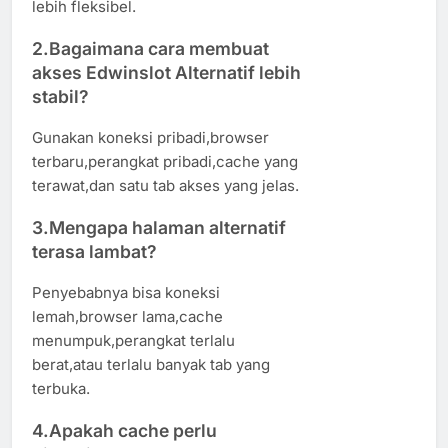
lebih fleksibel.
2.Bagaimana cara membuat
akses Edwinslot Alternatif lebih
stabil?
Gunakan koneksi pribadi,browser
terbaru,perangkat pribadi,cache yang
terawat,dan satu tab akses yang jelas.
3.Mengapa halaman alternatif
terasa lambat?
Penyebabnya bisa koneksi
lemah,browser lama,cache
menumpuk,perangkat terlalu
berat,atau terlalu banyak tab yang
terbuka.
4.Apakah cache perlu