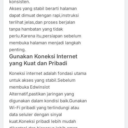
konsisten.
Akses yang stabil berarti halaman
dapat dimuat dengan rapi,instruksi
terlihat jelas,dan proses berjalan
tanpa hambatan yang tidak
perlu.Karena itu,persiapan sebelum
membuka halaman menjadi langkah
penting.
Gunakan Koneksi Internet
yang Kuat dan Pribadi
Koneksi internet adalah fondasi utama
untuk akses yang stabil.Sebelum
membuka Edwinslot
Alternatif,pastikan jaringan yang
digunakan dalam kondisi baik.Gunakan
Wi-Fi pribadi yang terlindungi atau
data seluler dengan sinyal
kuat.Koneksi pribadi lebih mudah