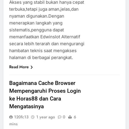
Akses yang stabil bukan hanya cepat
terbuka,tetapi juga aman,jelas,dan
nyaman digunakan.Dengan
menerapkan langkah yang
sistematis,pengguna dapat
memanfaatkan Edwinslot Alternatif
secara lebih terarah dan mengurangi
hambatan teknis saat mengakses
halaman di berbagai perangkat.
Read More
Bagaimana Cache Browser
Mempengaruhi Proses Login
ke Horas88 dan Cara
Mengatasinya
120fc13
1 year ago
0
6
mins