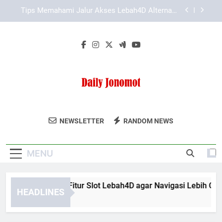
Skip
Slot Lebah4D Resmi untuk Pengalaman Akses
to
Lebih Lancar dan Mudah Dipahami
content
Cara Cek Akses LAE138 Login yang Aman
Digunakan
Cara Memahami Fitur Slot Lebah4D agar Navigasi
Lebih Cepat
Tips Memahami Jalur Akses Lebah4D Alternatif
secara Tepat
Slot Lebah4D Resmi untuk Pengalaman Akses
Lebih Lancar dan Mudah Dipahami
Daily Jonomot
Ikuti Berita Dan Informasi Terbaru Dari Daily
Cara Cek Akses LAE138 Login yang Aman
NEWSLETTER
RANDOM NEWS
Digunakan
Jonomot.
MENU
ra Memahami Fitur Slot Lebah4D agar Navigasi Lebih Cepat
HEADLINES
Months Ago