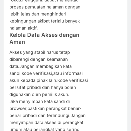
proses pemuatan halaman dengan
lebih jelas dan menghindari
kebingungan akibat terlalu banyak
halaman aktif.
Kelola Data Akses dengan
Aman
Akses yang stabil harus tetap
dibarengi dengan keamanan
data.Jangan membagikan kata
sandi,kode verifikasi,atau informasi
akun kepada pihak lain.Kode verifikasi
bersifat pribadi dan hanya boleh
digunakan oleh pemilik akun.
Jika menyimpan kata sandi di
browser,pastikan perangkat benar-
benar pribadi dan terlindungi.Jangan
menyimpan data akses di perangkat
umum atau perangkat yang sering