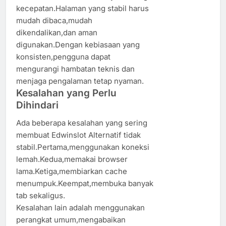
kecepatan.Halaman yang stabil harus
mudah dibaca,mudah
dikendalikan,dan aman
digunakan.Dengan kebiasaan yang
konsisten,pengguna dapat
mengurangi hambatan teknis dan
menjaga pengalaman tetap nyaman.
Kesalahan yang Perlu
Dihindari
Ada beberapa kesalahan yang sering
membuat Edwinslot Alternatif tidak
stabil.Pertama,menggunakan koneksi
lemah.Kedua,memakai browser
lama.Ketiga,membiarkan cache
menumpuk.Keempat,membuka banyak
tab sekaligus.
Kesalahan lain adalah menggunakan
perangkat umum,mengabaikan