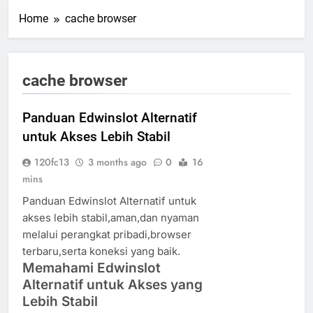
Home
cache browser
cache browser
Panduan Edwinslot Alternatif
untuk Akses Lebih Stabil
120fc13
3 months ago
0
16
mins
Panduan Edwinslot Alternatif untuk
akses lebih stabil,aman,dan nyaman
melalui perangkat pribadi,browser
terbaru,serta koneksi yang baik.
Memahami Edwinslot
Alternatif untuk Akses yang
Lebih Stabil