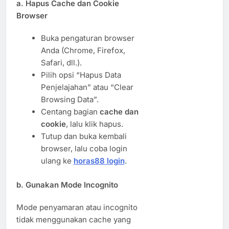
a.
Hapus Cache dan Cookie
Browser
Buka pengaturan browser
Anda (Chrome, Firefox,
Safari, dll.).
Pilih opsi “Hapus Data
Penjelajahan” atau “Clear
Browsing Data”.
Centang bagian
cache dan
cookie
, lalu klik hapus.
Tutup dan buka kembali
browser, lalu coba login
ulang ke
horas88 login
.
b.
Gunakan Mode Incognito
Mode penyamaran atau incognito
tidak menggunakan cache yang