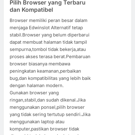
Pilih Browser yang Terbaru
dan Kompatibel
Browser memiliki peran besar dalam
menjaga Edwinslot Alternatif tetap
stabil.Browser yang belum diperbarui
dapat membuat halaman tidak tampil
sempurna,tombol tidak bekerja,atau
proses akses terasa berat.Pembaruan
browser biasanya membawa
peningkatan keamanan,perbaikan
bug,dan kompatibilitas yang lebih baik
dengan halaman modern.
Gunakan browser yang
ringan,stabil,dan sudah dikenal.Jika
menggunakan ponsel,pilih browser
yang tidak sering tertutup sendiri.Jika
menggunakan laptop atau
komputer,pastikan browser tidak