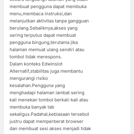
membuat pengguna dapat membuka
menu,membaca instruksi,dan
melanjutkan aktivitas tanpa gangguan
berulang.Sebaliknya,akses yang
sering terputus dapat membuat
pengguna bingung,terutama jika
halaman memuat ulang sendiri atau
tombol tidak merespons.
Dalam konteks Edwinslot
Alternatif,stabilitas juga membantu
mengurangi risiko
kesalahan.Pengguna yang
menghadapi halaman lambat sering
kali menekan tombol berkali-kali atau
membuka banyak tab
sekaligus.Padahal,kebiasaan tersebut
justru dapat memperberat browser
dan membuat sesi akses menjadi tidak