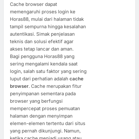
Cache browser dapat
memengaruhi proses login ke
Horas88, mulai dari halaman tidak
tampil sempurna hingga kesalahan
autentikasi. Simak penjelasan
teknis dan solusi efektif agar
akses tetap lancar dan aman.
Bagi pengguna Horas88 yang
sering mengalami kendala saat
login, salah satu faktor yang sering
luput dari perhatian adalah
cache
browser
. Cache merupakan fitur
penyimpanan sementara pada
browser yang berfungsi
mempercepat proses pemuatan
halaman dengan menyimpan
elemen-elemen tertentu dari situs
yang pernah dikunjungi. Namun,
ketika cache menjadi usang atau