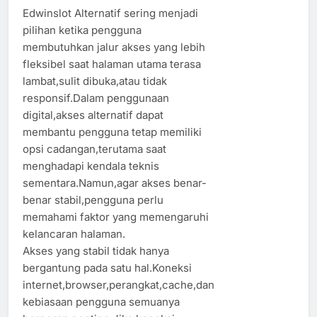
Edwinslot Alternatif sering menjadi
pilihan ketika pengguna
membutuhkan jalur akses yang lebih
fleksibel saat halaman utama terasa
lambat,sulit dibuka,atau tidak
responsif.Dalam penggunaan
digital,akses alternatif dapat
membantu pengguna tetap memiliki
opsi cadangan,terutama saat
menghadapi kendala teknis
sementara.Namun,agar akses benar-
benar stabil,pengguna perlu
memahami faktor yang memengaruhi
kelancaran halaman.
Akses yang stabil tidak hanya
bergantung pada satu hal.Koneksi
internet,browser,perangkat,cache,dan
kebiasaan pengguna semuanya