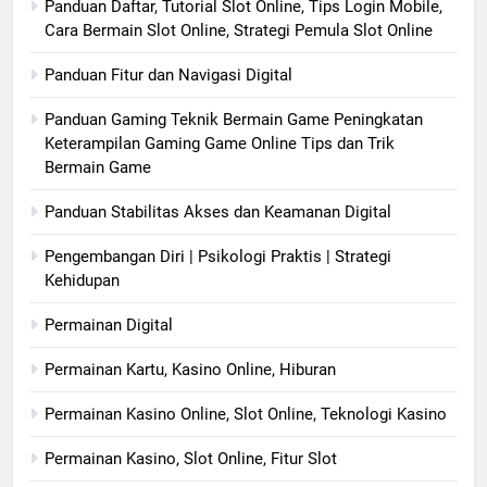
Panduan Daftar, Tutorial Slot Online, Tips Login Mobile,
Cara Bermain Slot Online, Strategi Pemula Slot Online
Panduan Fitur dan Navigasi Digital
Panduan Gaming Teknik Bermain Game Peningkatan
Keterampilan Gaming Game Online Tips dan Trik
Bermain Game
Panduan Stabilitas Akses dan Keamanan Digital
Pengembangan Diri | Psikologi Praktis | Strategi
Kehidupan
Permainan Digital
Permainan Kartu, Kasino Online, Hiburan
Permainan Kasino Online, Slot Online, Teknologi Kasino
Permainan Kasino, Slot Online, Fitur Slot