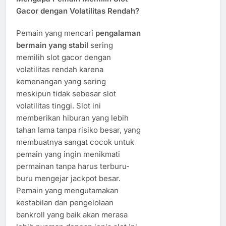
Gacor dengan Volatilitas Rendah?
Pemain yang mencari
pengalaman
bermain yang stabil
sering
memilih slot gacor dengan
volatilitas rendah karena
kemenangan yang sering
meskipun tidak sebesar slot
volatilitas tinggi. Slot ini
memberikan hiburan yang lebih
tahan lama tanpa risiko besar, yang
membuatnya sangat cocok untuk
pemain yang ingin menikmati
permainan tanpa harus terburu-
buru mengejar jackpot besar.
Pemain yang mengutamakan
kestabilan dan pengelolaan
bankroll yang baik akan merasa