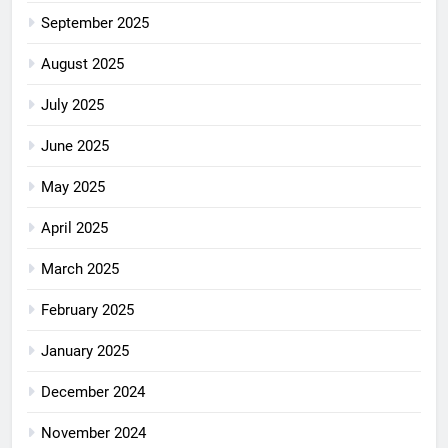
September 2025
August 2025
July 2025
June 2025
May 2025
April 2025
March 2025
February 2025
January 2025
December 2024
November 2024