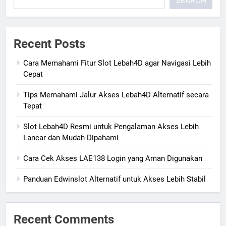
SEARCH
Recent Posts
Cara Memahami Fitur Slot Lebah4D agar Navigasi Lebih
Cepat
Tips Memahami Jalur Akses Lebah4D Alternatif secara
Tepat
Slot Lebah4D Resmi untuk Pengalaman Akses Lebih
Lancar dan Mudah Dipahami
Cara Cek Akses LAE138 Login yang Aman Digunakan
Panduan Edwinslot Alternatif untuk Akses Lebih Stabil
Recent Comments