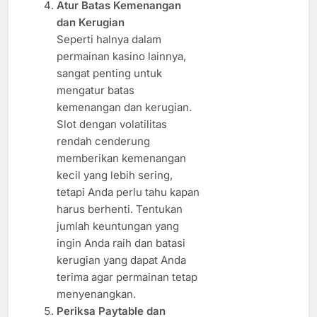
Atur Batas Kemenangan
dan Kerugian
Seperti halnya dalam
permainan kasino lainnya,
sangat penting untuk
mengatur batas
kemenangan dan kerugian.
Slot dengan volatilitas
rendah cenderung
memberikan kemenangan
kecil yang lebih sering,
tetapi Anda perlu tahu kapan
harus berhenti. Tentukan
jumlah keuntungan yang
ingin Anda raih dan batasi
kerugian yang dapat Anda
terima agar permainan tetap
menyenangkan.
Periksa Paytable dan