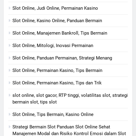
Slot Online, Judi Online, Permainan Kasino
Slot Online, Kasino Online, Panduan Bermain
Slot Online, Manajemen Bankroll, Tips Bermain
Slot Online, Mitologi, Inovasi Permainan
Slot Online, Panduan Permainan, Strategi Menang
Slot Online, Permainan Kasino, Tips Bermain
Slot Online, Permainan Kasino, Tips dan Trik
slot online, slot gacor, RTP tinggi, volatilitas slot, strategi
bermain slot, tips slot
Slot Online, Tips Bermain, Kasino Online
Strategi Bermain Slot Panduan Slot Online Sehat
Manajemen Modal dan Risiko Kontrol Emosi dalam Slot