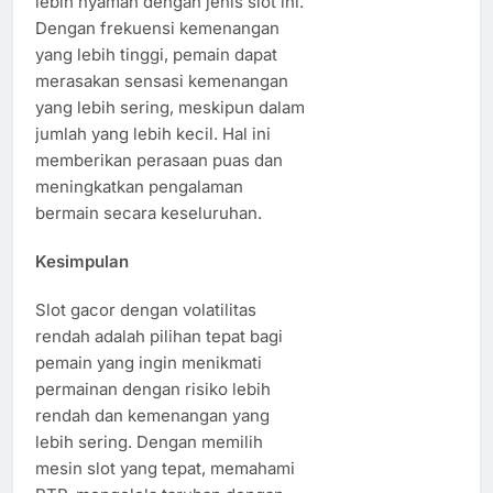
lebih nyaman dengan jenis slot ini.
Dengan frekuensi kemenangan
yang lebih tinggi, pemain dapat
merasakan sensasi kemenangan
yang lebih sering, meskipun dalam
jumlah yang lebih kecil. Hal ini
memberikan perasaan puas dan
meningkatkan pengalaman
bermain secara keseluruhan.
Kesimpulan
Slot gacor dengan volatilitas
rendah adalah pilihan tepat bagi
pemain yang ingin menikmati
permainan dengan risiko lebih
rendah dan kemenangan yang
lebih sering. Dengan memilih
mesin slot yang tepat, memahami