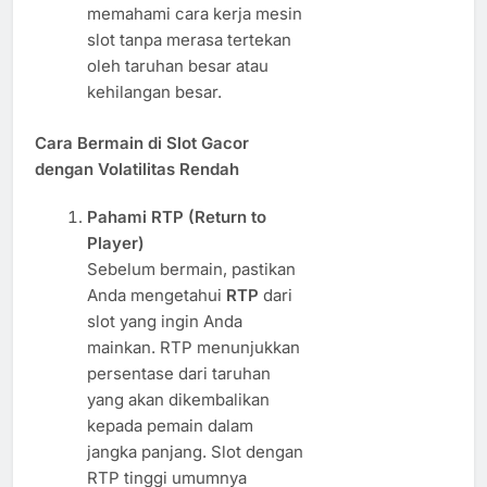
memahami cara kerja mesin
slot tanpa merasa tertekan
oleh taruhan besar atau
kehilangan besar.
Cara Bermain di Slot Gacor
dengan Volatilitas Rendah
Pahami RTP (Return to
Player)
Sebelum bermain, pastikan
Anda mengetahui
RTP
dari
slot yang ingin Anda
mainkan. RTP menunjukkan
persentase dari taruhan
yang akan dikembalikan
kepada pemain dalam
jangka panjang. Slot dengan
RTP tinggi umumnya