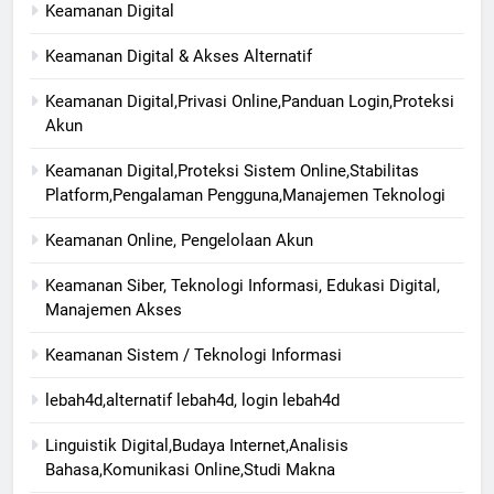
Keamanan Digital
Keamanan Digital & Akses Alternatif
Keamanan Digital,Privasi Online,Panduan Login,Proteksi
Akun
Keamanan Digital,Proteksi Sistem Online,Stabilitas
Platform,Pengalaman Pengguna,Manajemen Teknologi
Keamanan Online, Pengelolaan Akun
Keamanan Siber, Teknologi Informasi, Edukasi Digital,
Manajemen Akses
Keamanan Sistem / Teknologi Informasi
lebah4d,alternatif lebah4d, login lebah4d
Linguistik Digital,Budaya Internet,Analisis
Bahasa,Komunikasi Online,Studi Makna