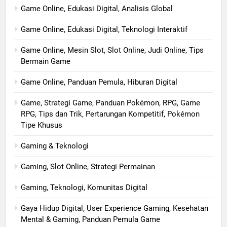
Game Online, Edukasi Digital, Analisis Global
Game Online, Edukasi Digital, Teknologi Interaktif
Game Online, Mesin Slot, Slot Online, Judi Online, Tips
Bermain Game
Game Online, Panduan Pemula, Hiburan Digital
Game, Strategi Game, Panduan Pokémon, RPG, Game
RPG, Tips dan Trik, Pertarungan Kompetitif, Pokémon
Tipe Khusus
Gaming & Teknologi
Gaming, Slot Online, Strategi Permainan
Gaming, Teknologi, Komunitas Digital
Gaya Hidup Digital, User Experience Gaming, Kesehatan
Mental & Gaming, Panduan Pemula Game