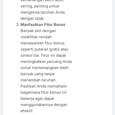
sering, penting untuk
mengelola taruhan Anda
dengan bijak.
Manfaatkan Fitur Bonus
Banyak slot dengan
volatilitas rendah
menawarkan fitur bonus
seperti putaran gratis atau
simbol liar. Fitur ini dapat
meningkatkan peluang Anda
untuk memenangkan lebih
banyak uang tanpa
menambah taruhan.
Pastikan Anda memahami
bagaimana fitur bonus ini
bekerja agar dapat
menggunakannya dengan
efektif.