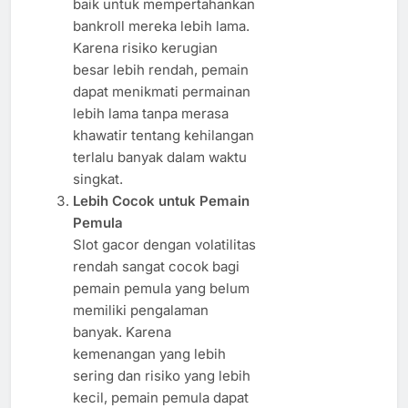
baik untuk mempertahankan
bankroll mereka lebih lama.
Karena risiko kerugian
besar lebih rendah, pemain
dapat menikmati permainan
lebih lama tanpa merasa
khawatir tentang kehilangan
terlalu banyak dalam waktu
singkat.
Lebih Cocok untuk Pemain
Pemula
Slot gacor dengan volatilitas
rendah sangat cocok bagi
pemain pemula yang belum
memiliki pengalaman
banyak. Karena
kemenangan yang lebih
sering dan risiko yang lebih
kecil, pemain pemula dapat