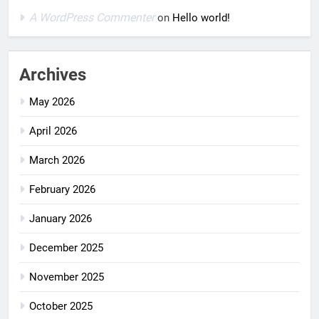
A WordPress Commenter
on
Hello world!
Archives
May 2026
April 2026
March 2026
February 2026
January 2026
December 2025
November 2025
October 2025