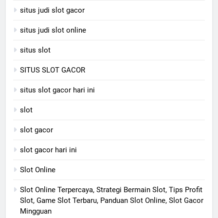
situs judi slot gacor
situs judi slot online
situs slot
SITUS SLOT GACOR
situs slot gacor hari ini
slot
slot gacor
slot gacor hari ini
Slot Online
Slot Online Terpercaya, Strategi Bermain Slot, Tips Profit
Slot, Game Slot Terbaru, Panduan Slot Online, Slot Gacor
Mingguan