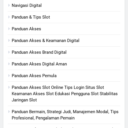
Navigasi Digital
Panduan & Tips Slot
Panduan Akses
Panduan Akses & Keamanan Digital
Panduan Akses Brand Digital
Panduan Akses Digital Aman
Panduan Akses Pemula
Panduan Akses Slot Online Tips Login Situs Slot
Keamanan Akses Slot Edukasi Pengguna Slot Stabilitas
Jaringan Slot
Panduan Bermain, Strategi Judi, Manajemen Modal, Tips
Profesional, Pengalaman Pemain