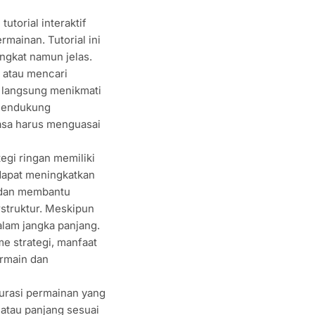
utorial interaktif
ainan. Tutorial ini
ngkat namun jelas.
 atau mencari
t langsung menikmati
 mendukung
asa harus menguasai
egi ringan memiliki
 dapat meningkatkan
 dan membantu
rstruktur. Meskipun
alam jangka panjang.
e strategi, manfaat
ermain dan
 durasi permainan yang
 atau panjang sesuai