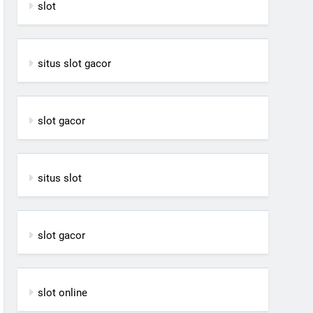
slot
situs slot gacor
slot gacor
situs slot
slot gacor
slot online