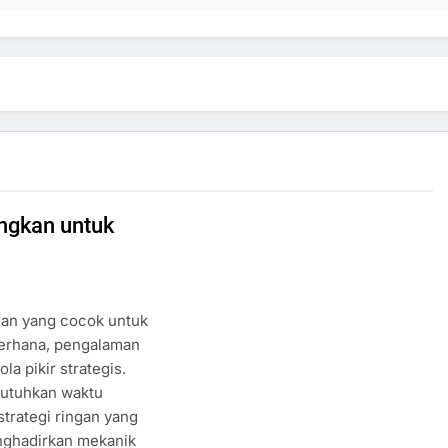
ngkan untuk
gan yang cocok untuk
erhana, pengalaman
a pikir strategis.
butuhkan waktu
strategi ringan yang
nghadirkan mekanik