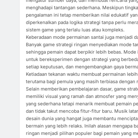
mengatur sumber daya, dan membuat rencana yang 
menghadapi tantangan sederhana. Meskipun tingkat
pengalaman ini tetap memberikan nilai edukatif ya
diperkenalkan pada logika strategi tanpa perlu me
sistem game yang terlalu luas atau kompleks.
Keberadaan mode permainan santai juga menjadi day
Banyak game strategi ringan menyediakan mode ta
sehingga pemain dapat berpikir lebih bebas. Mode
untuk bereksperimen dengan strategi yang berbed
setiap keputusan, dan mengembangkan gaya bermai
Ketiadaan tekanan waktu membuat permainan lebi
terutama bagi pemula yang masih terbiasa dengan r
Selain memberikan pembelajaran dasar, game strate
memiliki visual yang ramah dan atmosfer yang me
yang sederhana tetapi menarik membuat pemain 
dan tidak takut mencoba fitur-fitur baru. Musik lat
desain dunia yang hangat juga membantu mencipt
bermain yang lebih relaks. Inilah alasan mengapa b
ringan menjadi pilihan populer bagi pemain yang 