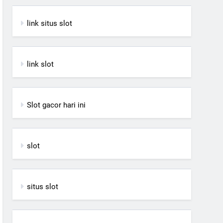
link situs slot
link slot
Slot gacor hari ini
slot
situs slot