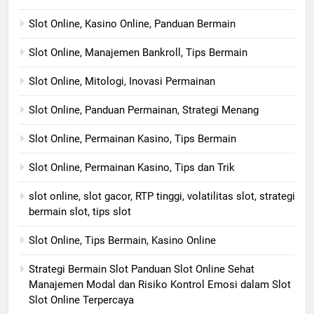
Slot Online, Kasino Online, Panduan Bermain
Slot Online, Manajemen Bankroll, Tips Bermain
Slot Online, Mitologi, Inovasi Permainan
Slot Online, Panduan Permainan, Strategi Menang
Slot Online, Permainan Kasino, Tips Bermain
Slot Online, Permainan Kasino, Tips dan Trik
slot online, slot gacor, RTP tinggi, volatilitas slot, strategi
bermain slot, tips slot
Slot Online, Tips Bermain, Kasino Online
Strategi Bermain Slot Panduan Slot Online Sehat
Manajemen Modal dan Risiko Kontrol Emosi dalam Slot
Slot Online Terpercaya