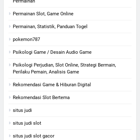
Permainan
Permainan Slot, Game Online
Permainan, Statistik, Panduan Togel
pokemon787
Psikologi Game / Desain Audio Game
Psikologi Perjudian, Slot Online, Strategi Bermain,
Perilaku Pemain, Analisis Game
Rekomendasi Game & Hiburan Digital
Rekomendasi Slot Bertema
situs judi
situs judi slot
situs judi slot gacor