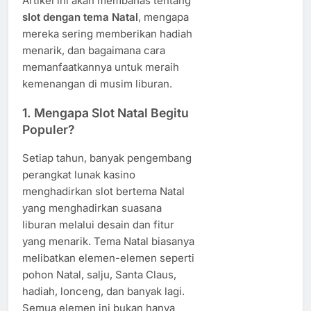
Artikel ini akan membahas tentang
slot dengan tema Natal
, mengapa
mereka sering memberikan hadiah
menarik, dan bagaimana cara
memanfaatkannya untuk meraih
kemenangan di musim liburan.
1.
Mengapa Slot Natal Begitu
Populer?
Setiap tahun, banyak pengembang
perangkat lunak kasino
menghadirkan slot bertema Natal
yang menghadirkan suasana
liburan melalui desain dan fitur
yang menarik. Tema Natal biasanya
melibatkan elemen-elemen seperti
pohon Natal, salju, Santa Claus,
hadiah, lonceng, dan banyak lagi.
Semua elemen ini bukan hanya