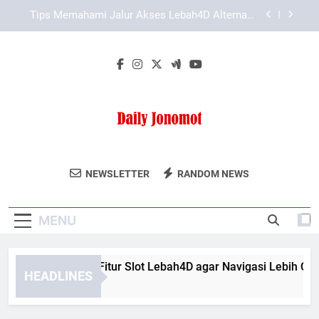
Skip
Slot Lebah4D Resmi untuk Pengalaman Akses
to
Lebih Lancar dan Mudah Dipahami
content
Cara Cek Akses LAE138 Login yang Aman
Digunakan
Cara Memahami Fitur Slot Lebah4D agar Navigasi
Lebih Cepat
Tips Memahami Jalur Akses Lebah4D Alternatif
secara Tepat
Slot Lebah4D Resmi untuk Pengalaman Akses
Lebih Lancar dan Mudah Dipahami
Daily Jonomot
Ikuti Berita Dan Informasi Terbaru Dari Daily
Cara Cek Akses LAE138 Login yang Aman
NEWSLETTER
RANDOM NEWS
Digunakan
Jonomot.
MENU
ra Memahami Fitur Slot Lebah4D agar Navigasi Lebih Cepat
HEADLINES
Months Ago