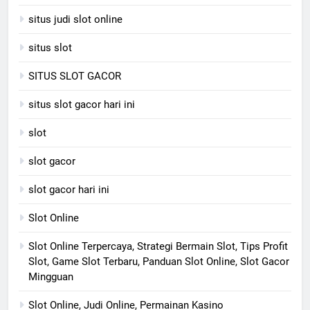
situs judi slot online
situs slot
SITUS SLOT GACOR
situs slot gacor hari ini
slot
slot gacor
slot gacor hari ini
Slot Online
Slot Online Terpercaya, Strategi Bermain Slot, Tips Profit
Slot, Game Slot Terbaru, Panduan Slot Online, Slot Gacor
Mingguan
Slot Online, Judi Online, Permainan Kasino