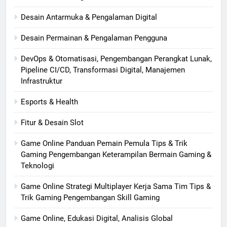
Desain Antarmuka & Pengalaman Digital
Desain Permainan & Pengalaman Pengguna
DevOps & Otomatisasi, Pengembangan Perangkat Lunak,
Pipeline CI/CD, Transformasi Digital, Manajemen
Infrastruktur
Esports & Health
Fitur & Desain Slot
Game Online Panduan Pemain Pemula Tips & Trik
Gaming Pengembangan Keterampilan Bermain Gaming &
Teknologi
Game Online Strategi Multiplayer Kerja Sama Tim Tips &
Trik Gaming Pengembangan Skill Gaming
Game Online, Edukasi Digital, Analisis Global