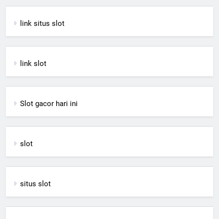
link situs slot
link slot
Slot gacor hari ini
slot
situs slot