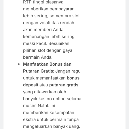
RTP tinggi biasanya
memberikan pembayaran
lebih sering, sementara slot
dengan volatilitas rendah
akan memberi Anda
kemenangan lebih sering
meski kecil. Sesuaikan
pilihan slot dengan gaya
bermain Anda.
Manfaatkan Bonus dan
Putaran Gratis
: Jangan ragu
untuk memanfaatkan
bonus
deposit
atau
putaran gratis
yang ditawarkan oleh
banyak kasino online selama
musim Natal. Ini
memberikan kesempatan
ekstra untuk bermain tanpa
mengeluarkan banyak uang.