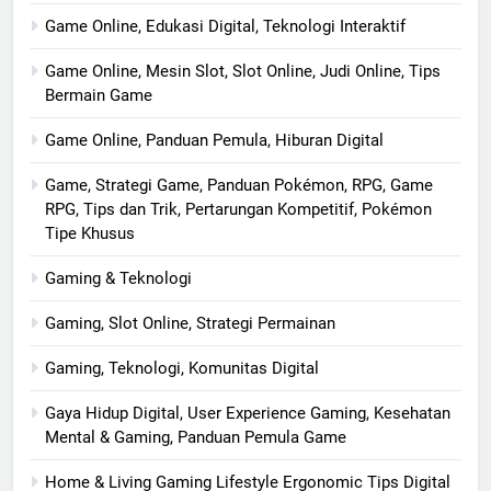
Game Online, Edukasi Digital, Teknologi Interaktif
Game Online, Mesin Slot, Slot Online, Judi Online, Tips
Bermain Game
Game Online, Panduan Pemula, Hiburan Digital
Game, Strategi Game, Panduan Pokémon, RPG, Game
RPG, Tips dan Trik, Pertarungan Kompetitif, Pokémon
Tipe Khusus
Gaming & Teknologi
Gaming, Slot Online, Strategi Permainan
Gaming, Teknologi, Komunitas Digital
Gaya Hidup Digital, User Experience Gaming, Kesehatan
Mental & Gaming, Panduan Pemula Game
Home & Living Gaming Lifestyle Ergonomic Tips Digital