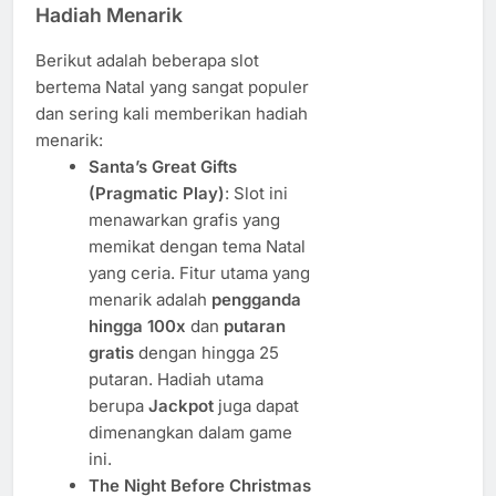
Hadiah Menarik
Berikut adalah beberapa slot
bertema Natal yang sangat populer
dan sering kali memberikan hadiah
menarik:
Santa’s Great Gifts
(Pragmatic Play)
: Slot ini
menawarkan grafis yang
memikat dengan tema Natal
yang ceria. Fitur utama yang
menarik adalah
pengganda
hingga 100x
dan
putaran
gratis
dengan hingga 25
putaran. Hadiah utama
berupa
Jackpot
juga dapat
dimenangkan dalam game
ini.
The Night Before Christmas