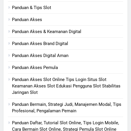
Panduan & Tips Slot
Panduan Akses
Panduan Akses & Keamanan Digital
Panduan Akses Brand Digital
Panduan Akses Digital Aman
Panduan Akses Pemula
Panduan Akses Slot Online Tips Login Situs Slot
Keamanan Akses Slot Edukasi Pengguna Slot Stabilitas
Jaringan Slot
Panduan Bermain, Strategi Judi, Manajemen Modal, Tips
Profesional, Pengalaman Pemain
Panduan Daftar, Tutorial Slot Online, Tips Login Mobile,
Cara Bermain Slot Online, Strategi Pemula Slot Online