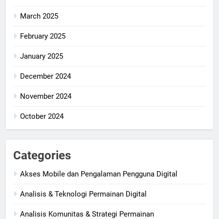
March 2025
February 2025
January 2025
December 2024
November 2024
October 2024
Categories
Akses Mobile dan Pengalaman Pengguna Digital
Analisis & Teknologi Permainan Digital
Analisis Komunitas & Strategi Permainan