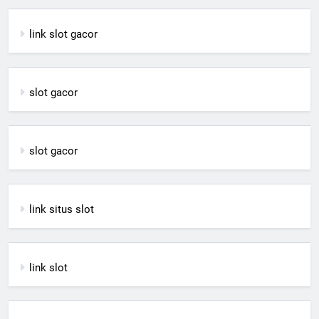
link slot gacor
slot gacor
slot gacor
link situs slot
link slot