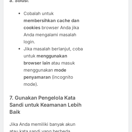
a.
Solusi:
Cobalah untuk
membersihkan cache dan
cookies
browser Anda jika
Anda mengalami masalah
login.
Jika masalah berlanjut, coba
untuk
menggunakan
browser lain
atau masuk
menggunakan
mode
penyamaran
(incognito
mode).
7.
Gunakan Pengelola Kata
Sandi untuk Keamanan Lebih
Baik
Jika Anda memiliki banyak akun
atau kata sandi yang berbeda,