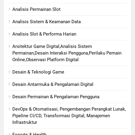
Analisis Permainan Slot
Analisis Sistem & Keamanan Data
Analisis Slot & Performa Harian
Arsitektur Game Digital,Analisis Sistem
Permainan,Desain Interaksi Pengguna,Perilaku Pemain
Online,Observasi Platform Digital
Desain & Teknologi Game
Desain Antarmuka & Pengalaman Digital
Desain Permainan & Pengalaman Pengguna
DevOps & Otomatisasi, Pengembangan Perangkat Lunak,
Pipeline CI/CD, Transformasi Digital, Manajemen
Infrastruktur
Esports & Health