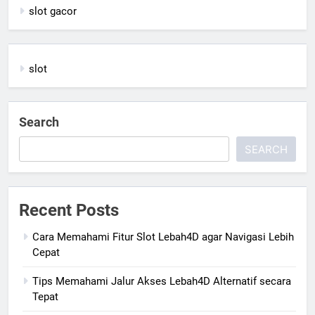
slot gacor
slot
Search
SEARCH
Recent Posts
Cara Memahami Fitur Slot Lebah4D agar Navigasi Lebih
Cepat
Tips Memahami Jalur Akses Lebah4D Alternatif secara
Tepat