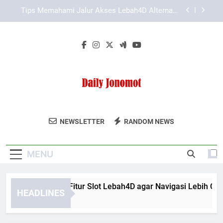
Skip
Slot Lebah4D Resmi untuk Pengalaman Akses
to
Lebih Lancar dan Mudah Dipahami
content
Cara Cek Akses LAE138 Login yang Aman
Digunakan
Cara Memahami Fitur Slot Lebah4D agar Navigasi
Lebih Cepat
Tips Memahami Jalur Akses Lebah4D Alternatif
secara Tepat
Slot Lebah4D Resmi untuk Pengalaman Akses
Lebih Lancar dan Mudah Dipahami
Daily Jonomot
Ikuti Berita Dan Informasi Terbaru Dari Daily
Cara Cek Akses LAE138 Login yang Aman
NEWSLETTER
RANDOM NEWS
Digunakan
Jonomot.
MENU
ara Memahami Fitur Slot Lebah4D agar Navigasi Lebih Cepat
HEADLINES
Months Ago