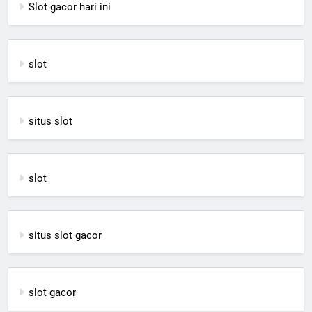
Slot gacor hari ini
slot
situs slot
slot
situs slot gacor
slot gacor