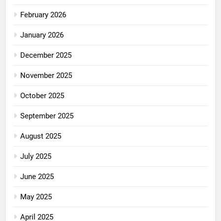
February 2026
January 2026
December 2025
November 2025
October 2025
September 2025
August 2025
July 2025
June 2025
May 2025
April 2025