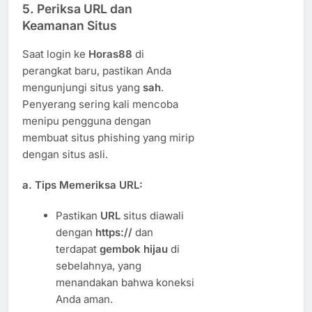
5.
Periksa URL dan
Keamanan Situs
Saat login ke
Horas88
di
perangkat baru, pastikan Anda
mengunjungi situs yang
sah
.
Penyerang sering kali mencoba
menipu pengguna dengan
membuat situs phishing yang mirip
dengan situs asli.
a.
Tips Memeriksa URL:
Pastikan
URL
situs diawali
dengan
https://
dan
terdapat
gembok hijau
di
sebelahnya, yang
menandakan bahwa koneksi
Anda aman.