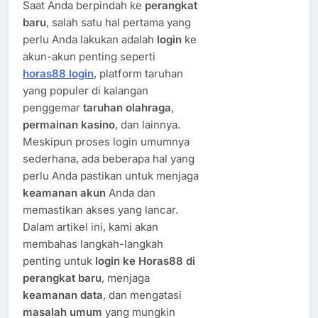
Saat Anda berpindah ke
perangkat
baru
, salah satu hal pertama yang
perlu Anda lakukan adalah
login
ke
akun-akun penting seperti
horas88 login
, platform taruhan
yang populer di kalangan
penggemar
taruhan olahraga
,
permainan kasino
, dan lainnya.
Meskipun proses login umumnya
sederhana, ada beberapa hal yang
perlu Anda pastikan untuk menjaga
keamanan akun
Anda dan
memastikan akses yang lancar.
Dalam artikel ini, kami akan
membahas langkah-langkah
penting untuk
login ke Horas88 di
perangkat baru
, menjaga
keamanan data
, dan mengatasi
masalah umum
yang mungkin