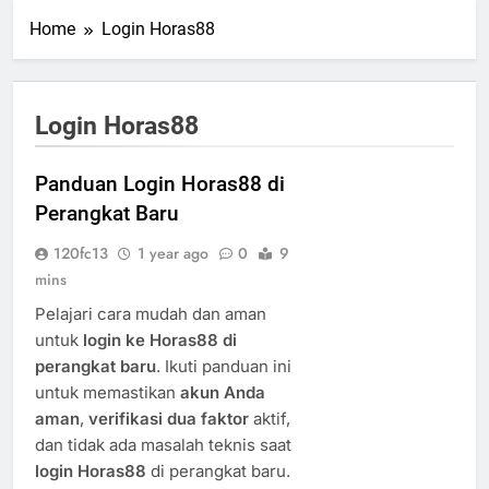
Home
Login Horas88
Login Horas88
Panduan Login Horas88 di
Perangkat Baru
120fc13
1 year ago
0
9
mins
Pelajari cara mudah dan aman
untuk
login ke Horas88 di
perangkat baru
. Ikuti panduan ini
untuk memastikan
akun Anda
aman
,
verifikasi dua faktor
aktif,
dan tidak ada masalah teknis saat
login Horas88
di perangkat baru.