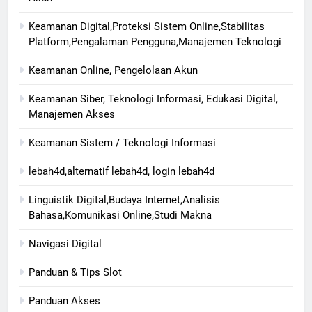
Keamanan Digital,Proteksi Sistem Online,Stabilitas
Platform,Pengalaman Pengguna,Manajemen Teknologi
Keamanan Online, Pengelolaan Akun
Keamanan Siber, Teknologi Informasi, Edukasi Digital,
Manajemen Akses
Keamanan Sistem / Teknologi Informasi
lebah4d,alternatif lebah4d, login lebah4d
Linguistik Digital,Budaya Internet,Analisis
Bahasa,Komunikasi Online,Studi Makna
Navigasi Digital
Panduan & Tips Slot
Panduan Akses