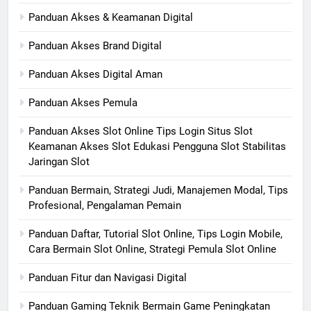
Panduan Akses & Keamanan Digital
Panduan Akses Brand Digital
Panduan Akses Digital Aman
Panduan Akses Pemula
Panduan Akses Slot Online Tips Login Situs Slot
Keamanan Akses Slot Edukasi Pengguna Slot Stabilitas
Jaringan Slot
Panduan Bermain, Strategi Judi, Manajemen Modal, Tips
Profesional, Pengalaman Pemain
Panduan Daftar, Tutorial Slot Online, Tips Login Mobile,
Cara Bermain Slot Online, Strategi Pemula Slot Online
Panduan Fitur dan Navigasi Digital
Panduan Gaming Teknik Bermain Game Peningkatan