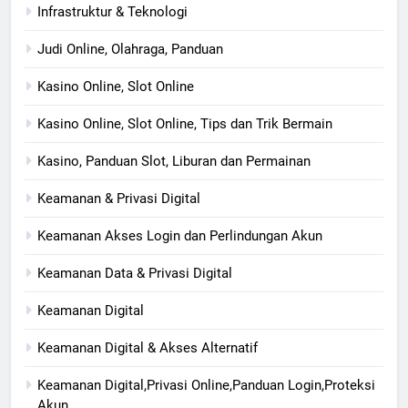
Infrastruktur & Teknologi
Judi Online, Olahraga, Panduan
Kasino Online, Slot Online
Kasino Online, Slot Online, Tips dan Trik Bermain
Kasino, Panduan Slot, Liburan dan Permainan
Keamanan & Privasi Digital
Keamanan Akses Login dan Perlindungan Akun
Keamanan Data & Privasi Digital
Keamanan Digital
Keamanan Digital & Akses Alternatif
Keamanan Digital,Privasi Online,Panduan Login,Proteksi
Akun