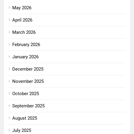
May 2026
April 2026
March 2026
February 2026
January 2026
December 2025
November 2025
October 2025
September 2025
August 2025
July 2025