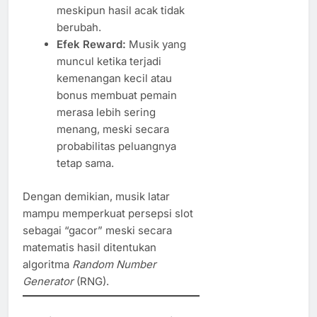
meskipun hasil acak tidak
berubah.
Efek Reward:
Musik yang
muncul ketika terjadi
kemenangan kecil atau
bonus membuat pemain
merasa lebih sering
menang, meski secara
probabilitas peluangnya
tetap sama.
Dengan demikian, musik latar
mampu memperkuat persepsi slot
sebagai “gacor” meski secara
matematis hasil ditentukan
algoritma
Random Number
Generator
(RNG).