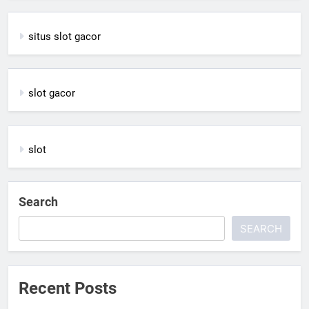
situs slot gacor
slot gacor
slot
Search
SEARCH
Recent Posts