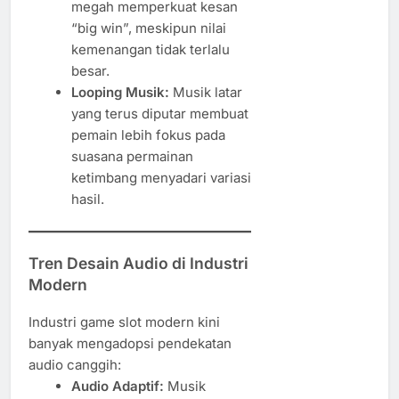
megah memperkuat kesan
“big win”, meskipun nilai
kemenangan tidak terlalu
besar.
Looping Musik:
Musik latar
yang terus diputar membuat
pemain lebih fokus pada
suasana permainan
ketimbang menyadari variasi
hasil.
Tren Desain Audio di Industri
Modern
Industri game slot modern kini
banyak mengadopsi pendekatan
audio canggih:
Audio Adaptif:
Musik