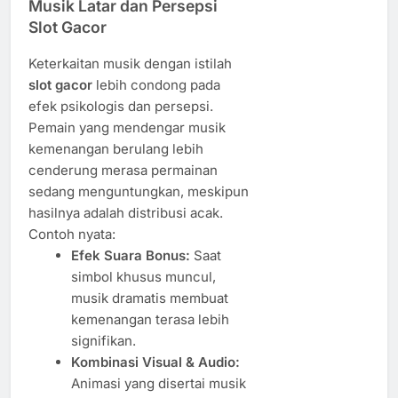
Musik Latar dan Persepsi
Slot Gacor
Keterkaitan musik dengan istilah
slot gacor
lebih condong pada
efek psikologis dan persepsi.
Pemain yang mendengar musik
kemenangan berulang lebih
cenderung merasa permainan
sedang menguntungkan, meskipun
hasilnya adalah distribusi acak.
Contoh nyata:
Efek Suara Bonus:
Saat
simbol khusus muncul,
musik dramatis membuat
kemenangan terasa lebih
signifikan.
Kombinasi Visual & Audio:
Animasi yang disertai musik