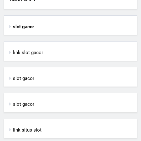
slot gacor
link slot gacor
slot gacor
slot gacor
link situs slot