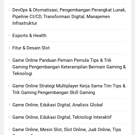
DevOps & Otomatisasi, Pengembangan Perangkat Lunak,
Pipeline CI/CD, Transformasi Digital, Manajemen
Infrastruktur
Esports & Health
Fitur & Desain Slot
Game Online Panduan Pemain Pemula Tips & Trik
Gaming Pengembangan Keterampilan Bermain Gaming &
Teknologi
Game Online Strategi Multiplayer Kerja Sama Tim Tips &
Trik Gaming Pengembangan Skill Gaming
Game Online, Edukasi Digital, Analisis Global
Game Online, Edukasi Digital, Teknologi Interaktif
Game Online, Mesin Slot, Slot Online, Judi Online, Tips