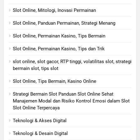
Slot Online, Mitologi, Inovasi Permainan
Slot Online, Panduan Permainan, Strategi Menang
Slot Online, Permainan Kasino, Tips Bermain
Slot Online, Permainan Kasino, Tips dan Trik
slot online, slot gacor, RTP tinggi, volatilitas slot, strategi
bermain slot, tips slot
Slot Online, Tips Bermain, Kasino Online
Strategi Bermain Slot Panduan Slot Online Sehat
Manajemen Modal dan Risiko Kontrol Emosi dalam Slot
Slot Online Terpercaya
Teknologi & Akses Digital
Teknologi & Desain Digital