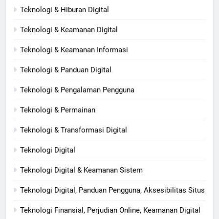
Teknologi & Hiburan Digital
Teknologi & Keamanan Digital
Teknologi & Keamanan Informasi
Teknologi & Panduan Digital
Teknologi & Pengalaman Pengguna
Teknologi & Permainan
Teknologi & Transformasi Digital
Teknologi Digital
Teknologi Digital & Keamanan Sistem
Teknologi Digital, Panduan Pengguna, Aksesibilitas Situs
Teknologi Finansial, Perjudian Online, Keamanan Digital