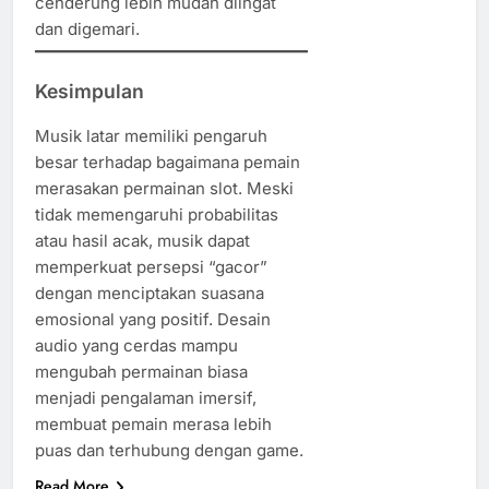
cenderung lebih mudah diingat
dan digemari.
Kesimpulan
Musik latar memiliki pengaruh
besar terhadap bagaimana pemain
merasakan permainan slot. Meski
tidak memengaruhi probabilitas
atau hasil acak, musik dapat
memperkuat persepsi “gacor”
dengan menciptakan suasana
emosional yang positif. Desain
audio yang cerdas mampu
mengubah permainan biasa
menjadi pengalaman imersif,
membuat pemain merasa lebih
puas dan terhubung dengan game.
Read More