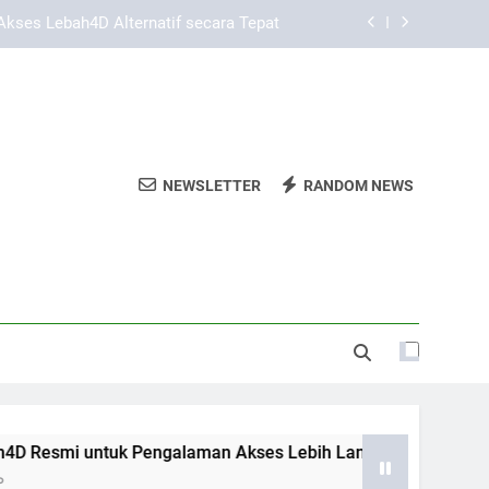
kses Lebah4D Alternatif secara Tepat
ses Lebih Lancar dan Mudah Dipahami
s LAE138 Login yang Aman Digunakan
ot Lebah4D agar Navigasi Lebih Cepat
NEWSLETTER
RANDOM NEWS
kses Lebah4D Alternatif secara Tepat
ses Lebih Lancar dan Mudah Dipahami
s LAE138 Login yang Aman Digunakan
untuk Pengalaman Akses Lebih Lancar dan Mudah Dipahami