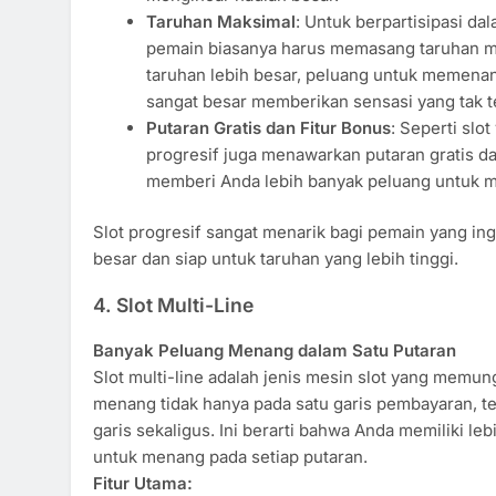
Taruhan Maksimal
: Untuk berpartisipasi dal
pemain biasanya harus memasang taruhan m
taruhan lebih besar, peluang untuk memena
sangat besar memberikan sensasi yang tak te
Putaran Gratis dan Fitur Bonus
: Seperti slot
progresif juga menawarkan putaran gratis da
memberi Anda lebih banyak peluang untuk 
Slot progresif sangat menarik bagi pemain yang in
besar dan siap untuk taruhan yang lebih tinggi.
4.
Slot Multi-Line
Banyak Peluang Menang dalam Satu Putaran
Slot multi-line adalah jenis mesin slot yang memu
menang tidak hanya pada satu garis pembayaran, t
garis sekaligus. Ini berarti bahwa Anda memiliki le
untuk menang pada setiap putaran.
Fitur Utama: