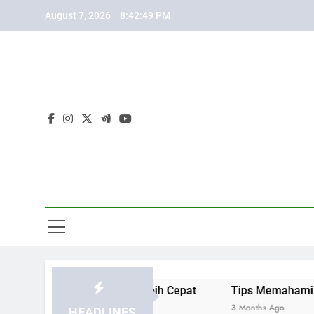
Skip
August 7, 2026
8:42:50 PM
to
content
Dai
Ikuti Beri
agar Navigasi Lebih Cepat
Tips Memahami Jalur Akses 
3 Months Ago
HEADLINES