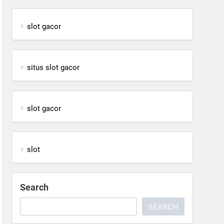
slot gacor
situs slot gacor
slot gacor
slot
Search
SEARCH