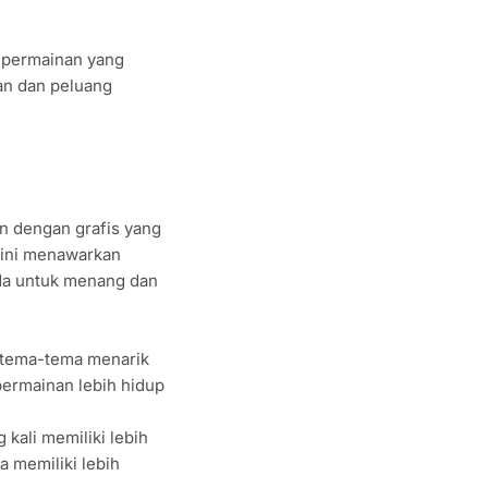
i permainan yang
an dan peluang
rn dengan grafis yang
 ini menawarkan
da untuk menang dan
 tema-tema menarik
permainan lebih hidup
g kali memiliki lebih
a memiliki lebih