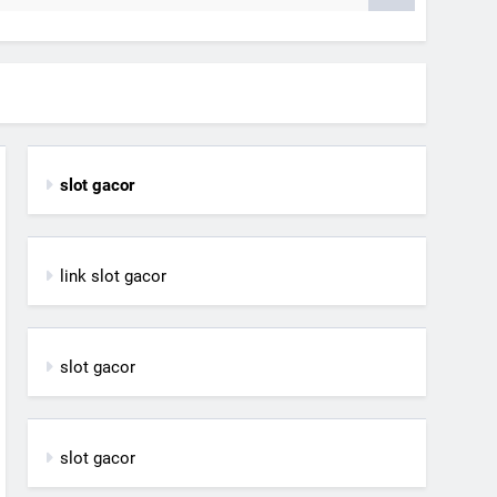
slot gacor
link slot gacor
slot gacor
slot gacor