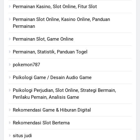
Permainan Kasino, Slot Online, Fitur Slot
Permainan Slot Online, Kasino Online, Panduan
Permainan
Permainan Slot, Game Online
Permainan, Statistik, Panduan Togel
pokemon787
Psikologi Game / Desain Audio Game
Psikologi Perjudian, Slot Online, Strategi Bermain,
Perilaku Pemain, Analisis Game
Rekomendasi Game & Hiburan Digital
Rekomendasi Slot Bertema
situs judi