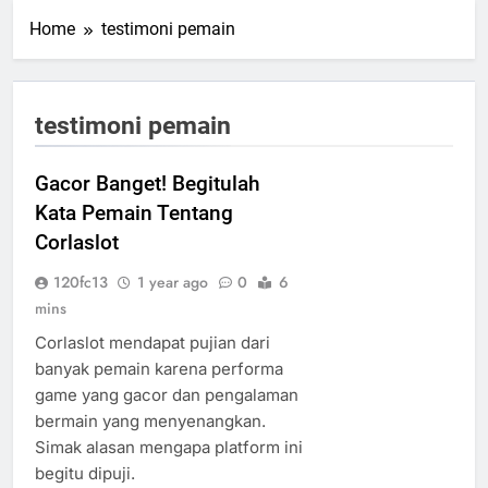
Home
testimoni pemain
testimoni pemain
Gacor Banget! Begitulah
Kata Pemain Tentang
Corlaslot
120fc13
1 year ago
0
6
mins
Corlaslot mendapat pujian dari
banyak pemain karena performa
game yang gacor dan pengalaman
bermain yang menyenangkan.
Simak alasan mengapa platform ini
begitu dipuji.