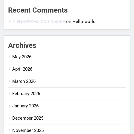
Recent Comments
A WordPress Commenter
on
Hello world!
Archives
May 2026
April 2026
March 2026
February 2026
January 2026
December 2025
November 2025