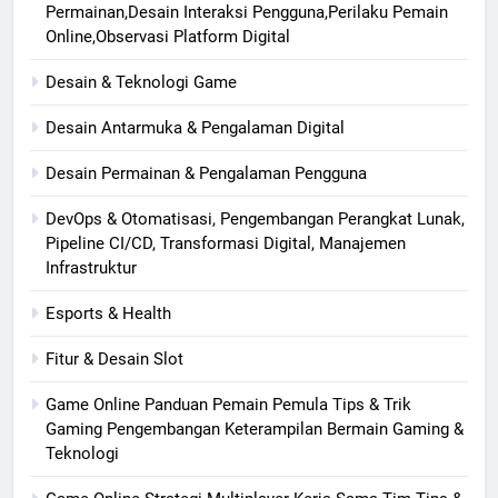
Permainan,Desain Interaksi Pengguna,Perilaku Pemain
Online,Observasi Platform Digital
Desain & Teknologi Game
Desain Antarmuka & Pengalaman Digital
Desain Permainan & Pengalaman Pengguna
DevOps & Otomatisasi, Pengembangan Perangkat Lunak,
Pipeline CI/CD, Transformasi Digital, Manajemen
Infrastruktur
Esports & Health
Fitur & Desain Slot
Game Online Panduan Pemain Pemula Tips & Trik
Gaming Pengembangan Keterampilan Bermain Gaming &
Teknologi