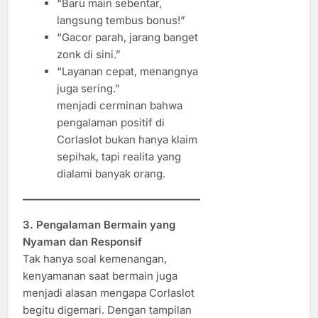
“Baru main sebentar,
langsung tembus bonus!”
“Gacor parah, jarang banget
zonk di sini.”
“Layanan cepat, menangnya
juga sering.”
menjadi cerminan bahwa
pengalaman positif di
Corlaslot bukan hanya klaim
sepihak, tapi realita yang
dialami banyak orang.
3. Pengalaman Bermain yang
Nyaman dan Responsif
Tak hanya soal kemenangan,
kenyamanan saat bermain juga
menjadi alasan mengapa Corlaslot
begitu digemari. Dengan tampilan