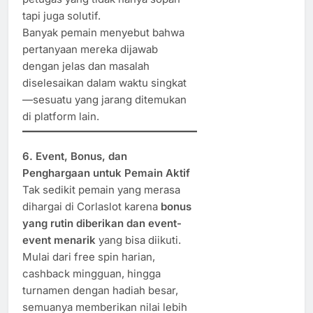
tapi juga solutif.
Banyak pemain menyebut bahwa
pertanyaan mereka dijawab
dengan jelas dan masalah
diselesaikan dalam waktu singkat
—sesuatu yang jarang ditemukan
di platform lain.
6. Event, Bonus, dan
Penghargaan untuk Pemain Aktif
Tak sedikit pemain yang merasa
dihargai di Corlaslot karena
bonus
yang rutin diberikan dan event-
event menarik
yang bisa diikuti.
Mulai dari free spin harian,
cashback mingguan, hingga
turnamen dengan hadiah besar,
semuanya memberikan nilai lebih