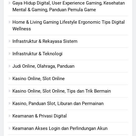
Gaya Hidup Digital, User Experience Gaming, Kesehatan
Mental & Gaming, Panduan Pemula Game
Home & Living Gaming Lifestyle Ergonomic Tips Digital
Wellness
Infrastruktur & Rekayasa Sistem
Infrastruktur & Teknologi
Judi Online, Olahraga, Panduan
Kasino Online, Slot Online
Kasino Online, Slot Online, Tips dan Trik Bermain
Kasino, Panduan Slot, Liburan dan Permainan
Keamanan & Privasi Digital
Keamanan Akses Login dan Perlindungan Akun