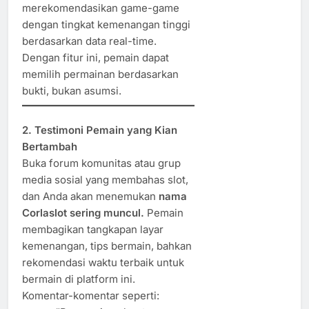
merekomendasikan game-game
dengan tingkat kemenangan tinggi
berdasarkan data real-time.
Dengan fitur ini, pemain dapat
memilih permainan berdasarkan
bukti, bukan asumsi.
2. Testimoni Pemain yang Kian
Bertambah
Buka forum komunitas atau grup
media sosial yang membahas slot,
dan Anda akan menemukan
nama
Corlaslot sering muncul.
Pemain
membagikan tangkapan layar
kemenangan, tips bermain, bahkan
rekomendasi waktu terbaik untuk
bermain di platform ini.
Komentar-komentar seperti: