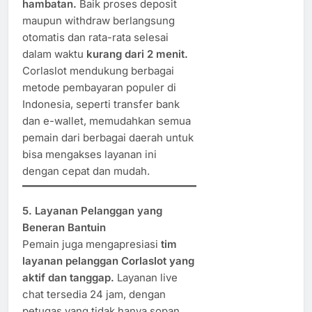
hambatan.
Baik proses deposit
maupun withdraw berlangsung
otomatis dan rata-rata selesai
dalam waktu
kurang dari 2 menit.
Corlaslot mendukung berbagai
metode pembayaran populer di
Indonesia, seperti transfer bank
dan e-wallet, memudahkan semua
pemain dari berbagai daerah untuk
bisa mengakses layanan ini
dengan cepat dan mudah.
5. Layanan Pelanggan yang
Beneran Bantuin
Pemain juga mengapresiasi
tim
layanan pelanggan Corlaslot yang
aktif dan tanggap.
Layanan live
chat tersedia 24 jam, dengan
petugas yang tidak hanya sopan