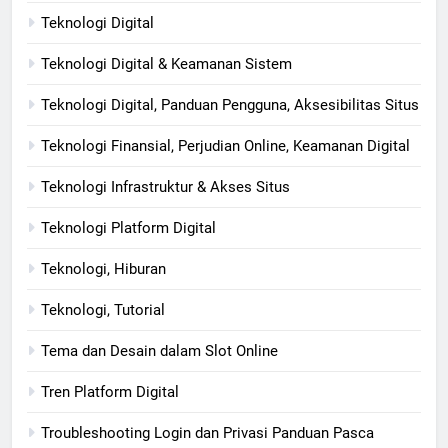
Teknologi Digital
Teknologi Digital & Keamanan Sistem
Teknologi Digital, Panduan Pengguna, Aksesibilitas Situs
Teknologi Finansial, Perjudian Online, Keamanan Digital
Teknologi Infrastruktur & Akses Situs
Teknologi Platform Digital
Teknologi, Hiburan
Teknologi, Tutorial
Tema dan Desain dalam Slot Online
Tren Platform Digital
Troubleshooting Login dan Privasi Panduan Pasca