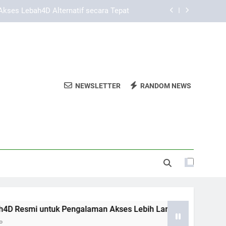
kses Lebah4D Alternatif secara Tepat
ses Lebih Lancar dan Mudah Dipahami
s LAE138 Login yang Aman Digunakan
ot Lebah4D agar Navigasi Lebih Cepat
NEWSLETTER
RANDOM NEWS
kses Lebah4D Alternatif secara Tepat
ses Lebih Lancar dan Mudah Dipahami
s LAE138 Login yang Aman Digunakan
untuk Pengalaman Akses Lebih Lancar dan Mudah Dipahami