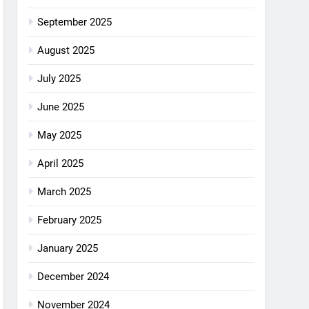
September 2025
August 2025
July 2025
June 2025
May 2025
April 2025
March 2025
February 2025
January 2025
December 2024
November 2024