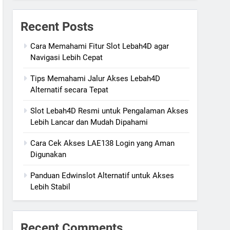
Recent Posts
Cara Memahami Fitur Slot Lebah4D agar
Navigasi Lebih Cepat
Tips Memahami Jalur Akses Lebah4D
Alternatif secara Tepat
Slot Lebah4D Resmi untuk Pengalaman Akses
Lebih Lancar dan Mudah Dipahami
Cara Cek Akses LAE138 Login yang Aman
Digunakan
Panduan Edwinslot Alternatif untuk Akses
Lebih Stabil
Recent Comments