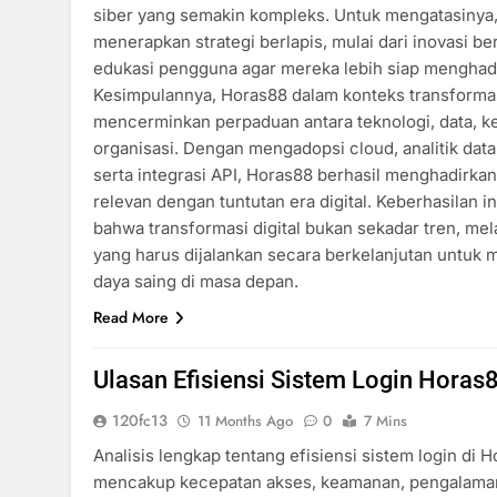
siber yang semakin kompleks. Untuk mengatasinya,
menerapkan strategi berlapis, mulai dari inovasi be
edukasi pengguna agar mereka lebih siap menghad
Kesimpulannya, Horas88 dalam konteks transformasi
mencerminkan perpaduan antara teknologi, data, 
organisasi. Dengan mengadopsi cloud, analitik dat
serta integrasi API, Horas88 berhasil menghadirka
relevan dengan tuntutan era digital. Keberhasilan 
bahwa transformasi digital bukan sekadar tren, me
yang harus dijalankan secara berkelanjutan untuk 
daya saing di masa depan.
Read More
Ulasan Efisiensi Sistem Login Horas8
120fc13
11 Months Ago
0
7 Mins
Analisis lengkap tentang efisiensi sistem login di H
mencakup kecepatan akses, keamanan, pengalaman