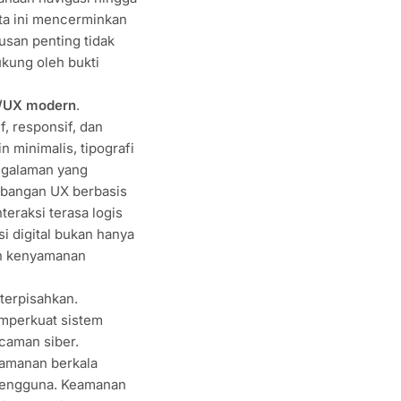
ta ini mencerminkan
usan penting tidak
ukung oleh bukti
/UX modern
.
f, responsif, dan
 minimalis, tipografi
ngalaman yang
bangan UX berbasis
teraksi terasa logis
i digital bukan hanya
an kenyamanan
terpisahkan.
mperkuat sistem
ncaman siber.
eamanan berkala
pengguna. Keamanan