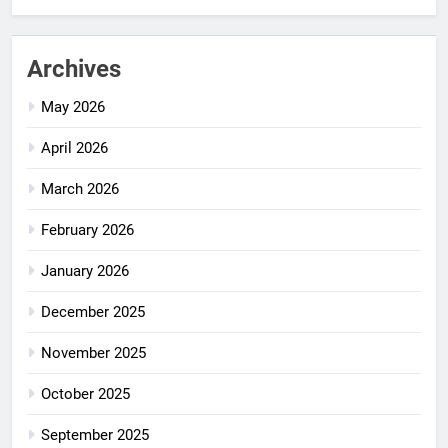
Archives
May 2026
April 2026
March 2026
February 2026
January 2026
December 2025
November 2025
October 2025
September 2025