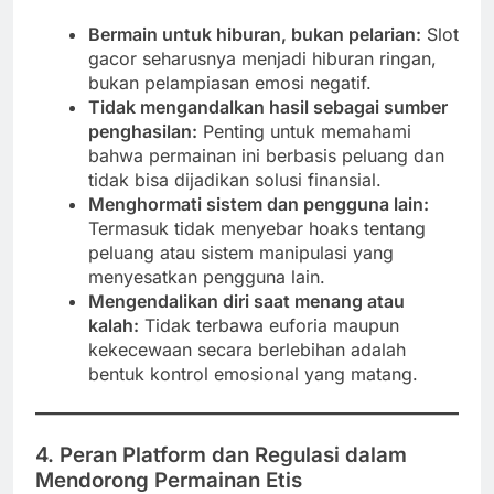
Bermain untuk hiburan, bukan pelarian:
Slot
gacor seharusnya menjadi hiburan ringan,
bukan pelampiasan emosi negatif.
Tidak mengandalkan hasil sebagai sumber
penghasilan:
Penting untuk memahami
bahwa permainan ini berbasis peluang dan
tidak bisa dijadikan solusi finansial.
Menghormati sistem dan pengguna lain:
Termasuk tidak menyebar hoaks tentang
peluang atau sistem manipulasi yang
menyesatkan pengguna lain.
Mengendalikan diri saat menang atau
kalah:
Tidak terbawa euforia maupun
kekecewaan secara berlebihan adalah
bentuk kontrol emosional yang matang.
4.
Peran Platform dan Regulasi dalam
Mendorong Permainan Etis