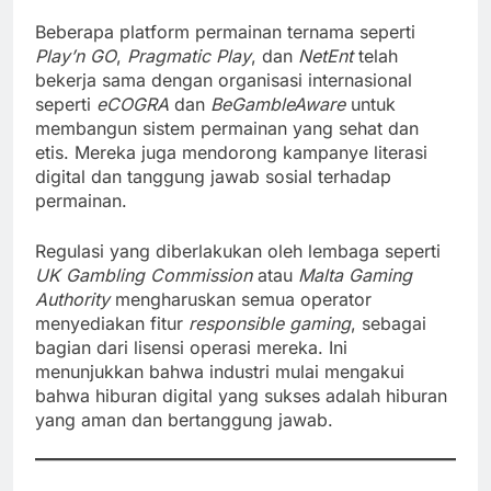
Beberapa platform permainan ternama seperti
Play’n GO
,
Pragmatic Play
, dan
NetEnt
telah
bekerja sama dengan organisasi internasional
seperti
eCOGRA
dan
BeGambleAware
untuk
membangun sistem permainan yang sehat dan
etis. Mereka juga mendorong kampanye literasi
digital dan tanggung jawab sosial terhadap
permainan.
Regulasi yang diberlakukan oleh lembaga seperti
UK Gambling Commission
atau
Malta Gaming
Authority
mengharuskan semua operator
menyediakan fitur
responsible gaming
, sebagai
bagian dari lisensi operasi mereka. Ini
menunjukkan bahwa industri mulai mengakui
bahwa hiburan digital yang sukses adalah hiburan
yang aman dan bertanggung jawab.