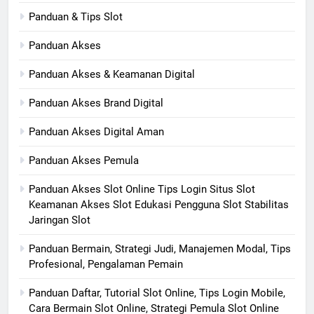
Panduan & Tips Slot
Panduan Akses
Panduan Akses & Keamanan Digital
Panduan Akses Brand Digital
Panduan Akses Digital Aman
Panduan Akses Pemula
Panduan Akses Slot Online Tips Login Situs Slot
Keamanan Akses Slot Edukasi Pengguna Slot Stabilitas
Jaringan Slot
Panduan Bermain, Strategi Judi, Manajemen Modal, Tips
Profesional, Pengalaman Pemain
Panduan Daftar, Tutorial Slot Online, Tips Login Mobile,
Cara Bermain Slot Online, Strategi Pemula Slot Online