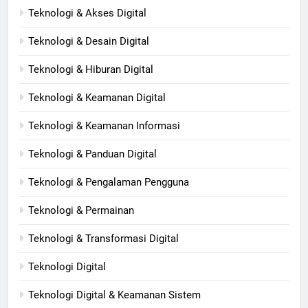
Teknologi & Akses Digital
Teknologi & Desain Digital
Teknologi & Hiburan Digital
Teknologi & Keamanan Digital
Teknologi & Keamanan Informasi
Teknologi & Panduan Digital
Teknologi & Pengalaman Pengguna
Teknologi & Permainan
Teknologi & Transformasi Digital
Teknologi Digital
Teknologi Digital & Keamanan Sistem