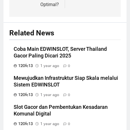
Optimal?
Related News
Coba Main EDWINSLOT, Server Thailand
Gacor Paling Dicari 2025
120fc13
1 year ago
0
Mewujudkan Infrastruktur Siap Skala melalui
Sistem EDWINSLOT
120fc13
1 year ago
0
Slot Gacor dan Pembentukan Kesadaran
Komunal Digital
120fc13
1 year ago
0