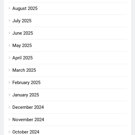
August 2025
July 2025
June 2025
May 2025
April 2025
March 2025
February 2025
January 2025
December 2024
November 2024
October 2024