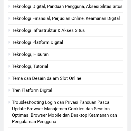
Teknologi Digital, Panduan Pengguna, Aksesibilitas Situs
Teknologi Finansial, Perjudian Online, Keamanan Digital
Teknologi Infrastruktur & Akses Situs
Teknologi Platform Digital
Teknologi, Hiburan
Teknologi, Tutorial
Tema dan Desain dalam Slot Online
Tren Platform Digital
Troubleshooting Login dan Privasi Panduan Pasca
Update Browser Manajemen Cookies dan Session
Optimasi Browser Mobile dan Desktop Keamanan dan
Pengalaman Pengguna