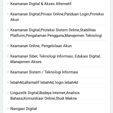
Keamanan Digital & Akses Alternatif
Keamanan Digital,Privasi Online,Panduan Login,Proteksi
Akun
Keamanan Digital,Proteksi Sistem Online,Stabilitas
Platform,Pengalaman Pengguna,Manajemen Teknologi
Keamanan Online, Pengelolaan Akun
Keamanan Siber, Teknologi Informasi, Edukasi Digital,
Manajemen Akses
Keamanan Sistem / Teknologi Informasi
lebah4d,alternatif lebah4d, login lebah4d
Linguistik Digital,Budaya Internet,Analisis
Bahasa,Komunikasi Online,Studi Makna
Navigasi Digital