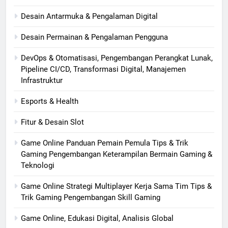
Desain Antarmuka & Pengalaman Digital
Desain Permainan & Pengalaman Pengguna
DevOps & Otomatisasi, Pengembangan Perangkat Lunak,
Pipeline CI/CD, Transformasi Digital, Manajemen
Infrastruktur
Esports & Health
Fitur & Desain Slot
Game Online Panduan Pemain Pemula Tips & Trik
Gaming Pengembangan Keterampilan Bermain Gaming &
Teknologi
Game Online Strategi Multiplayer Kerja Sama Tim Tips &
Trik Gaming Pengembangan Skill Gaming
Game Online, Edukasi Digital, Analisis Global