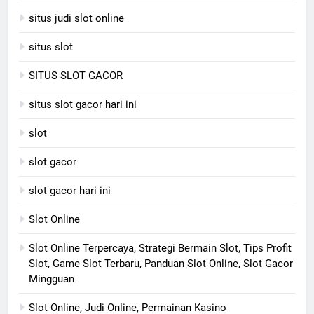
situs judi slot online
situs slot
SITUS SLOT GACOR
situs slot gacor hari ini
slot
slot gacor
slot gacor hari ini
Slot Online
Slot Online Terpercaya, Strategi Bermain Slot, Tips Profit
Slot, Game Slot Terbaru, Panduan Slot Online, Slot Gacor
Mingguan
Slot Online, Judi Online, Permainan Kasino