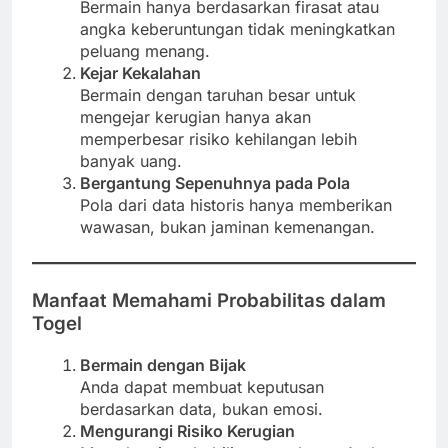
Bermain hanya berdasarkan firasat atau
angka keberuntungan tidak meningkatkan
peluang menang.
Kejar Kekalahan
Bermain dengan taruhan besar untuk
mengejar kerugian hanya akan
memperbesar risiko kehilangan lebih
banyak uang.
Bergantung Sepenuhnya pada Pola
Pola dari data historis hanya memberikan
wawasan, bukan jaminan kemenangan.
Manfaat Memahami Probabilitas dalam
Togel
Bermain dengan Bijak
Anda dapat membuat keputusan
berdasarkan data, bukan emosi.
Mengurangi Risiko Kerugian