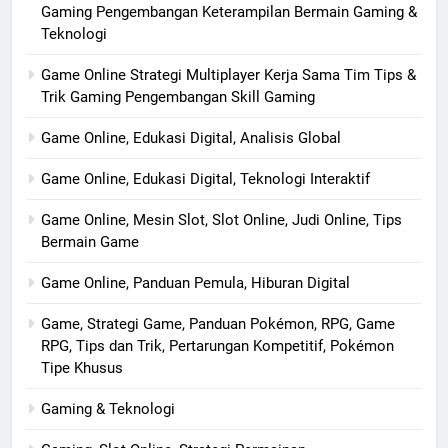
Gaming Pengembangan Keterampilan Bermain Gaming &
Teknologi
Game Online Strategi Multiplayer Kerja Sama Tim Tips &
Trik Gaming Pengembangan Skill Gaming
Game Online, Edukasi Digital, Analisis Global
Game Online, Edukasi Digital, Teknologi Interaktif
Game Online, Mesin Slot, Slot Online, Judi Online, Tips
Bermain Game
Game Online, Panduan Pemula, Hiburan Digital
Game, Strategi Game, Panduan Pokémon, RPG, Game
RPG, Tips dan Trik, Pertarungan Kompetitif, Pokémon
Tipe Khusus
Gaming & Teknologi