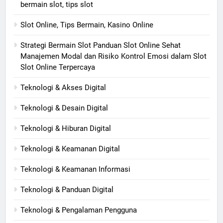
bermain slot, tips slot
Slot Online, Tips Bermain, Kasino Online
Strategi Bermain Slot Panduan Slot Online Sehat
Manajemen Modal dan Risiko Kontrol Emosi dalam Slot
Slot Online Terpercaya
Teknologi & Akses Digital
Teknologi & Desain Digital
Teknologi & Hiburan Digital
Teknologi & Keamanan Digital
Teknologi & Keamanan Informasi
Teknologi & Panduan Digital
Teknologi & Pengalaman Pengguna