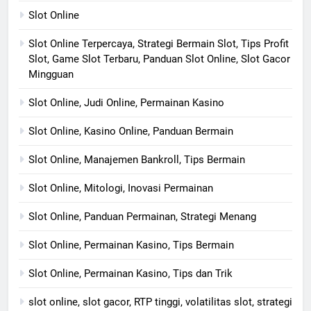
Slot Online
Slot Online Terpercaya, Strategi Bermain Slot, Tips Profit
Slot, Game Slot Terbaru, Panduan Slot Online, Slot Gacor
Mingguan
Slot Online, Judi Online, Permainan Kasino
Slot Online, Kasino Online, Panduan Bermain
Slot Online, Manajemen Bankroll, Tips Bermain
Slot Online, Mitologi, Inovasi Permainan
Slot Online, Panduan Permainan, Strategi Menang
Slot Online, Permainan Kasino, Tips Bermain
Slot Online, Permainan Kasino, Tips dan Trik
slot online, slot gacor, RTP tinggi, volatilitas slot, strategi