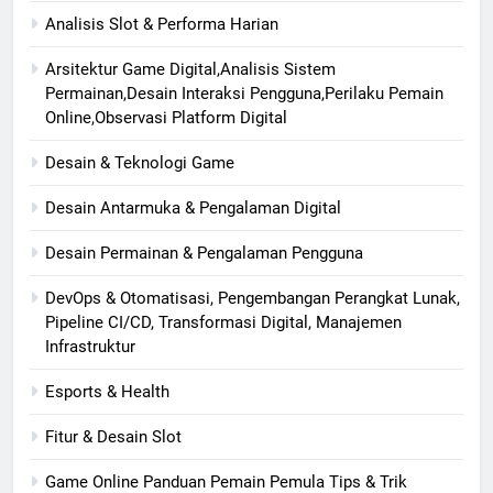
Analisis Slot & Performa Harian
Arsitektur Game Digital,Analisis Sistem
Permainan,Desain Interaksi Pengguna,Perilaku Pemain
Online,Observasi Platform Digital
Desain & Teknologi Game
Desain Antarmuka & Pengalaman Digital
Desain Permainan & Pengalaman Pengguna
DevOps & Otomatisasi, Pengembangan Perangkat Lunak,
Pipeline CI/CD, Transformasi Digital, Manajemen
Infrastruktur
Esports & Health
Fitur & Desain Slot
Game Online Panduan Pemain Pemula Tips & Trik