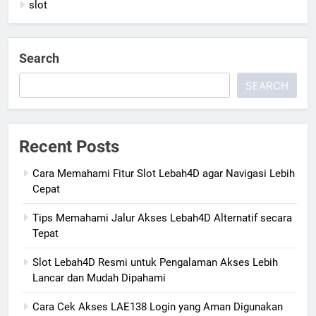
slot
Search
SEARCH
Recent Posts
Cara Memahami Fitur Slot Lebah4D agar Navigasi Lebih
Cepat
Tips Memahami Jalur Akses Lebah4D Alternatif secara
Tepat
Slot Lebah4D Resmi untuk Pengalaman Akses Lebih
Lancar dan Mudah Dipahami
Cara Cek Akses LAE138 Login yang Aman Digunakan