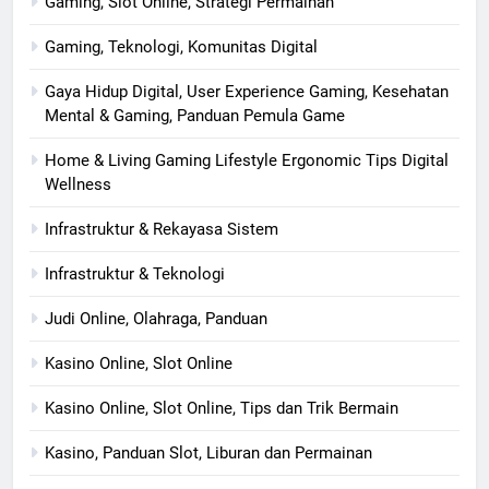
Gaming, Slot Online, Strategi Permainan
Gaming, Teknologi, Komunitas Digital
Gaya Hidup Digital, User Experience Gaming, Kesehatan
Mental & Gaming, Panduan Pemula Game
Home & Living Gaming Lifestyle Ergonomic Tips Digital
Wellness
Infrastruktur & Rekayasa Sistem
Infrastruktur & Teknologi
Judi Online, Olahraga, Panduan
Kasino Online, Slot Online
Kasino Online, Slot Online, Tips dan Trik Bermain
Kasino, Panduan Slot, Liburan dan Permainan