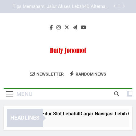
Skip
Slot Lebah4D Resmi untuk Pengalaman Akses
to
Lebih Lancar dan Mudah Dipahami
content
Cara Cek Akses LAE138 Login yang Aman
Digunakan
Cara Memahami Fitur Slot Lebah4D agar Navigasi
Lebih Cepat
Tips Memahami Jalur Akses Lebah4D Alternatif
secara Tepat
Slot Lebah4D Resmi untuk Pengalaman Akses
Lebih Lancar dan Mudah Dipahami
Daily Jonomot
Ikuti Berita Dan Informasi Terbaru Dari Daily
Cara Cek Akses LAE138 Login yang Aman
NEWSLETTER
RANDOM NEWS
Digunakan
Jonomot.
MENU
ra Memahami Fitur Slot Lebah4D agar Navigasi Lebih Cepat
HEADLINES
Months Ago