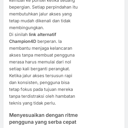
kembali ke ponsel ketika sedang
bepergian. Setiap perpindahan itu
membutuhkan jalur akses yang
tetap mudah dikenali dan tidak
membingungkan.
Di sinilah
link alternatif
Champion4D
berperan. Ia
membantu menjaga kelancaran
akses tanpa membuat pengguna
merasa harus memulai dari nol
setiap kali berganti perangkat.
Ketika jalur akses tersusun rapi
dan konsisten, pengguna bisa
tetap fokus pada tujuan mereka
tanpa terdistraksi oleh hambatan
teknis yang tidak perlu.
Menyesuaikan dengan ritme
pengguna yang serba cepat