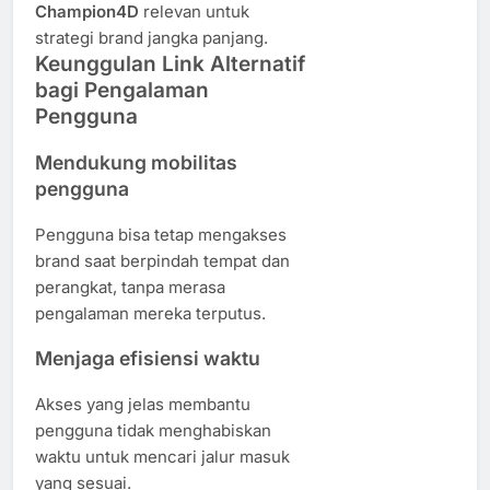
Champion4D
relevan untuk
strategi brand jangka panjang.
Keunggulan Link Alternatif
bagi Pengalaman
Pengguna
Mendukung mobilitas
pengguna
Pengguna bisa tetap mengakses
brand saat berpindah tempat dan
perangkat, tanpa merasa
pengalaman mereka terputus.
Menjaga efisiensi waktu
Akses yang jelas membantu
pengguna tidak menghabiskan
waktu untuk mencari jalur masuk
yang sesuai.