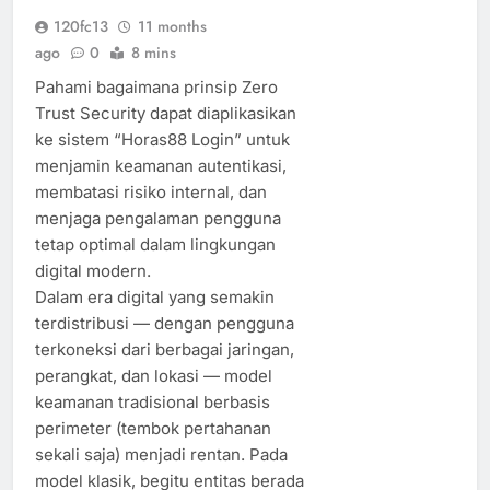
120fc13
11 months
ago
0
8 mins
Pahami bagaimana prinsip Zero
Trust Security dapat diaplikasikan
ke sistem “Horas88 Login” untuk
menjamin keamanan autentikasi,
membatasi risiko internal, dan
menjaga pengalaman pengguna
tetap optimal dalam lingkungan
digital modern.
Dalam era digital yang semakin
terdistribusi — dengan pengguna
terkoneksi dari berbagai jaringan,
perangkat, dan lokasi — model
keamanan tradisional berbasis
perimeter (tembok pertahanan
sekali saja) menjadi rentan. Pada
model klasik, begitu entitas berada