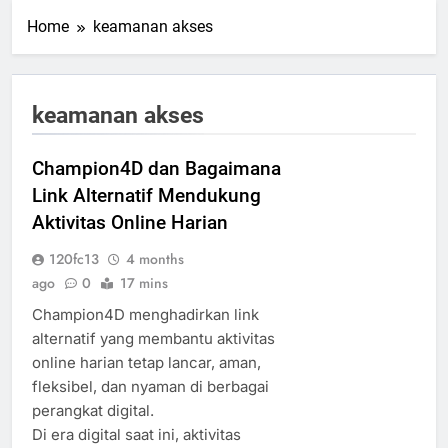
Home
keamanan akses
keamanan akses
Champion4D dan Bagaimana
Link Alternatif Mendukung
Aktivitas Online Harian
120fc13
4 months
ago
0
17 mins
Champion4D menghadirkan link
alternatif yang membantu aktivitas
online harian tetap lancar, aman,
fleksibel, dan nyaman di berbagai
perangkat digital.
Di era digital saat ini, aktivitas