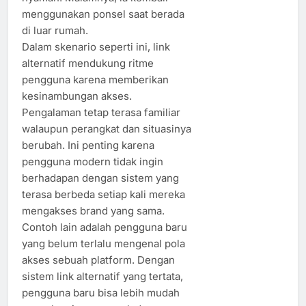
menggunakan ponsel saat berada
di luar rumah.
Dalam skenario seperti ini, link
alternatif mendukung ritme
pengguna karena memberikan
kesinambungan akses.
Pengalaman tetap terasa familiar
walaupun perangkat dan situasinya
berubah. Ini penting karena
pengguna modern tidak ingin
berhadapan dengan sistem yang
terasa berbeda setiap kali mereka
mengakses brand yang sama.
Contoh lain adalah pengguna baru
yang belum terlalu mengenal pola
akses sebuah platform. Dengan
sistem link alternatif yang tertata,
pengguna baru bisa lebih mudah