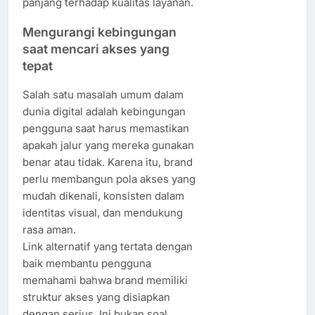
panjang terhadap kualitas layanan.
Mengurangi kebingungan
saat mencari akses yang
tepat
Salah satu masalah umum dalam
dunia digital adalah kebingungan
pengguna saat harus memastikan
apakah jalur yang mereka gunakan
benar atau tidak. Karena itu, brand
perlu membangun pola akses yang
mudah dikenali, konsisten dalam
identitas visual, dan mendukung
rasa aman.
Link alternatif yang tertata dengan
baik membantu pengguna
memahami bahwa brand memiliki
struktur akses yang disiapkan
dengan serius. Ini bukan soal