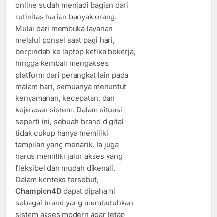
online sudah menjadi bagian dari
rutinitas harian banyak orang.
Mulai dari membuka layanan
melalui ponsel saat pagi hari,
berpindah ke laptop ketika bekerja,
hingga kembali mengakses
platform dari perangkat lain pada
malam hari, semuanya menuntut
kenyamanan, kecepatan, dan
kejelasan sistem. Dalam situasi
seperti ini, sebuah brand digital
tidak cukup hanya memiliki
tampilan yang menarik. Ia juga
harus memiliki jalur akses yang
fleksibel dan mudah dikenali.
Dalam konteks tersebut,
Champion4D
dapat dipahami
sebagai brand yang membutuhkan
sistem akses modern agar tetap