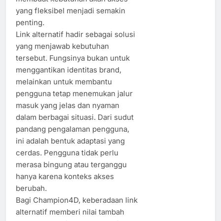
yang fleksibel menjadi semakin
penting.
Link alternatif hadir sebagai solusi
yang menjawab kebutuhan
tersebut. Fungsinya bukan untuk
menggantikan identitas brand,
melainkan untuk membantu
pengguna tetap menemukan jalur
masuk yang jelas dan nyaman
dalam berbagai situasi. Dari sudut
pandang pengalaman pengguna,
ini adalah bentuk adaptasi yang
cerdas. Pengguna tidak perlu
merasa bingung atau terganggu
hanya karena konteks akses
berubah.
Bagi Champion4D, keberadaan link
alternatif memberi nilai tambah