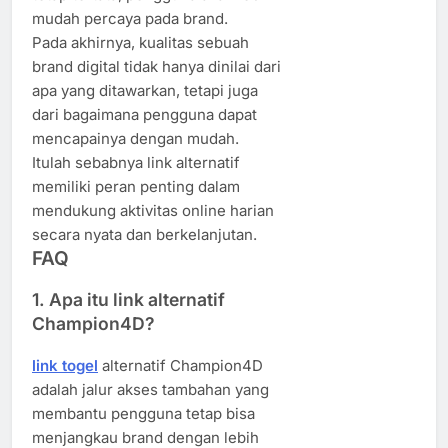
mudah percaya pada brand.
Pada akhirnya, kualitas sebuah
brand digital tidak hanya dinilai dari
apa yang ditawarkan, tetapi juga
dari bagaimana pengguna dapat
mencapainya dengan mudah.
Itulah sebabnya link alternatif
memiliki peran penting dalam
mendukung aktivitas online harian
secara nyata dan berkelanjutan.
FAQ
1. Apa itu link alternatif
Champion4D?
link togel
alternatif Champion4D
adalah jalur akses tambahan yang
membantu pengguna tetap bisa
menjangkau brand dengan lebih