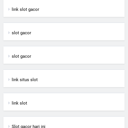
link slot gacor
slot gacor
slot gacor
link situs slot
link slot
Slot gacor hari ini