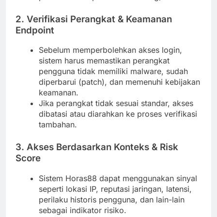
2. Verifikasi Perangkat & Keamanan
Endpoint
Sebelum memperbolehkan akses login,
sistem harus memastikan perangkat
pengguna tidak memiliki malware, sudah
diperbarui (patch), dan memenuhi kebijakan
keamanan.
Jika perangkat tidak sesuai standar, akses
dibatasi atau diarahkan ke proses verifikasi
tambahan.
3. Akses Berdasarkan Konteks & Risk
Score
Sistem Horas88 dapat menggunakan sinyal
seperti lokasi IP, reputasi jaringan, latensi,
perilaku historis pengguna, dan lain-lain
sebagai indikator risiko.