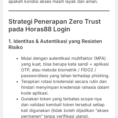
apakah kondisi akses masih layak dan aman.
Strategi Penerapan Zero Trust
pada Horas88 Login
1. Identitas & Autentikasi yang Resisten
Risiko
Mulai dengan autentikasi multifaktor (MFA)
yang kuat, bisa berupa kata sandi + aplikasi
OTP, atau metode biometrik / FIDO2 /
passwordless yang tahan terhadap phishing.
Terapkan rotasi kredensial secara rutin dan
hindari menyimpan kredensial rahasia dalam
kode aplikasi.
Gunakan token yang terbatas scope-nya
dan validasi kembali token tersebut setiap
kali digunakan (tidak boleh dijadikan “akses
permanen” tanpa verifikasi ulang).