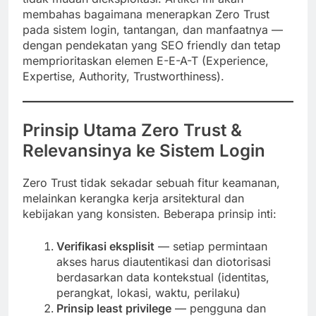
membahas bagaimana menerapkan Zero Trust
pada sistem login, tantangan, dan manfaatnya —
dengan pendekatan yang SEO friendly dan tetap
memprioritaskan elemen E-E-A-T (Experience,
Expertise, Authority, Trustworthiness).
Prinsip Utama Zero Trust &
Relevansinya ke Sistem Login
Zero Trust tidak sekadar sebuah fitur keamanan,
melainkan kerangka kerja arsitektural dan
kebijakan yang konsisten. Beberapa prinsip inti:
Verifikasi eksplisit
— setiap permintaan
akses harus diautentikasi dan diotorisasi
berdasarkan data kontekstual (identitas,
perangkat, lokasi, waktu, perilaku)
Prinsip least privilege
— pengguna dan