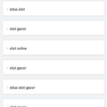
situs slot
slot gacor
slot online
slot gacor
situs slot gacor