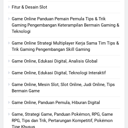
Fitur & Desain Slot
Game Online Panduan Pemain Pemula Tips & Trik
Gaming Pengembangan Keterampilan Bermain Gaming &
Teknologi
Game Online Strategi Multiplayer Kerja Sama Tim Tips &
Trik Gaming Pengembangan Skill Gaming
Game Online, Edukasi Digital, Analisis Global
Game Online, Edukasi Digital, Teknologi Interaktif
Game Online, Mesin Slot, Slot Online, Judi Online, Tips
Bermain Game
Game Online, Panduan Pemula, Hiburan Digital
Game, Strategi Game, Panduan Pokémon, RPG, Game
RPG, Tips dan Trik, Pertarungan Kompetitif, Pokémon
Tipe Khusus