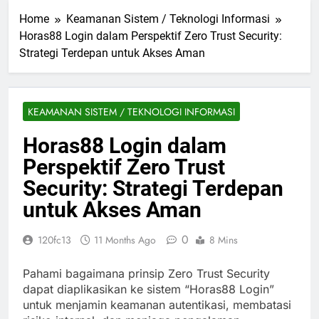
Home
Keamanan Sistem / Teknologi Informasi
Horas88 Login dalam Perspektif Zero Trust Security:
Strategi Terdepan untuk Akses Aman
KEAMANAN SISTEM / TEKNOLOGI INFORMASI
Horas88 Login dalam
Perspektif Zero Trust
Security: Strategi Terdepan
untuk Akses Aman
0
120fc13
11 Months Ago
8 Mins
Pahami bagaimana prinsip Zero Trust Security
dapat diaplikasikan ke sistem “Horas88 Login”
untuk menjamin keamanan autentikasi, membatasi