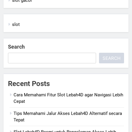
slot gacor
slot
Search
SEARCH
Recent Posts
Cara Memahami Fitur Slot Lebah4D agar Navigasi Lebih
Cepat
Tips Memahami Jalur Akses Lebah4D Alternatif secara
Tepat
Slot Lebah4D Resmi untuk Pengalaman Akses Lebih