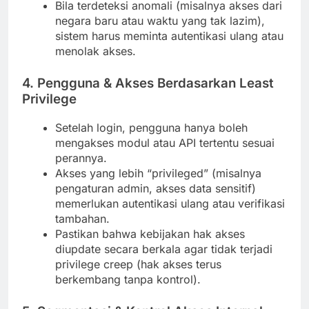
Bila terdeteksi anomali (misalnya akses dari
negara baru atau waktu yang tak lazim),
sistem harus meminta autentikasi ulang atau
menolak akses.
4. Pengguna & Akses Berdasarkan Least
Privilege
Setelah login, pengguna hanya boleh
mengakses modul atau API tertentu sesuai
perannya.
Akses yang lebih “privileged” (misalnya
pengaturan admin, akses data sensitif)
memerlukan autentikasi ulang atau verifikasi
tambahan.
Pastikan bahwa kebijakan hak akses
diupdate secara berkala agar tidak terjadi
privilege creep (hak akses terus
berkembang tanpa kontrol).