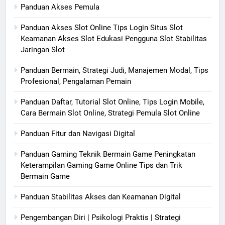
Panduan Akses Pemula
Panduan Akses Slot Online Tips Login Situs Slot
Keamanan Akses Slot Edukasi Pengguna Slot Stabilitas
Jaringan Slot
Panduan Bermain, Strategi Judi, Manajemen Modal, Tips
Profesional, Pengalaman Pemain
Panduan Daftar, Tutorial Slot Online, Tips Login Mobile,
Cara Bermain Slot Online, Strategi Pemula Slot Online
Panduan Fitur dan Navigasi Digital
Panduan Gaming Teknik Bermain Game Peningkatan
Keterampilan Gaming Game Online Tips dan Trik
Bermain Game
Panduan Stabilitas Akses dan Keamanan Digital
Pengembangan Diri | Psikologi Praktis | Strategi