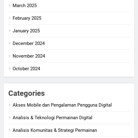
March 2025
February 2025
January 2025
December 2024
November 2024
October 2024
Categories
Akses Mobile dan Pengalaman Pengguna Digital
Analisis & Teknologi Permainan Digital
Analisis Komunitas & Strategi Permainan