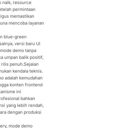
k naik, resource
etelah permintaan
ligus memastikan
guna mencoba layanan
an blue-green
lnya, versi baru UI
a mode demo tanpa
 umpan balik positif,
 rilis penuh.Sejalan
emukan kendala teknis.
emo adalah kemudahan
ngga konten frontend
kanisme ini
rofesional bahkan
nsi yang lebih rendah,
ara dengan produksi
very, mode demo