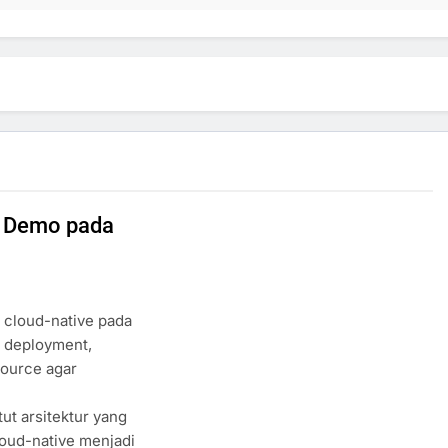
m Demo pada
 cloud-native pada
i deployment,
source agar
ut arsitektur yang
loud-native menjadi