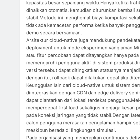
kapasitas besar sepanjang waktu.Hanya ketika trafi
dinaikkan otomatis, kemudian diturunkan kembali s
stabil.Metode ini menghemat biaya komputasi seka
tidak ada kemacetan performa ketika banyak peng
demo secara bersamaan.
Arsitektur cloud-native juga mendukung pendekat
deployment untuk mode eksperimen yang aman.Misa
atau fitur percobaan dapat ditayangkan hanya pad
memengaruhi pengguna aktif di sistem produksi.Jika
versi tersebut dapat ditingkatkan statusnya menjadi
dengan itu, rollback dapat dilakukan cepat jika dit
Keunggulan lain dari cloud-native untuk sistem d
diintegrasikan dengan CDN dan edge delivery sehi
dapat diantarkan dari lokasi terdekat pengguna.Me
mempercepat first load sekaligus menjaga kesan p
pada koneksi jaringan yang tidak stabil.Dengan late
calon pengguna merasakan pengalaman hampir set
meskipun berada di lingkungan simulasi.
Pada organisasi yang menerapkan continuous deli