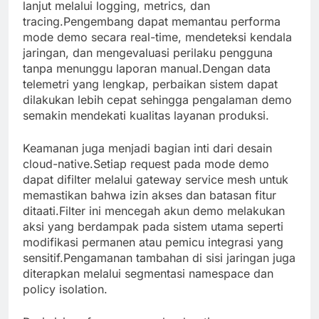
lanjut melalui logging, metrics, dan
tracing.Pengembang dapat memantau performa
mode demo secara real-time, mendeteksi kendala
jaringan, dan mengevaluasi perilaku pengguna
tanpa menunggu laporan manual.Dengan data
telemetri yang lengkap, perbaikan sistem dapat
dilakukan lebih cepat sehingga pengalaman demo
semakin mendekati kualitas layanan produksi.
Keamanan juga menjadi bagian inti dari desain
cloud-native.Setiap request pada mode demo
dapat difilter melalui gateway service mesh untuk
memastikan bahwa izin akses dan batasan fitur
ditaati.Filter ini mencegah akun demo melakukan
aksi yang berdampak pada sistem utama seperti
modifikasi permanen atau pemicu integrasi yang
sensitif.Pengamanan tambahan di sisi jaringan juga
diterapkan melalui segmentasi namespace dan
policy isolation.