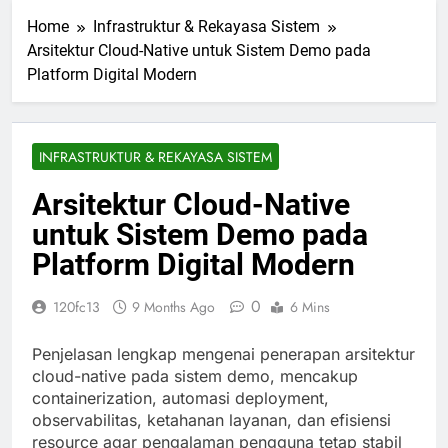
Home
Infrastruktur & Rekayasa Sistem
Arsitektur Cloud-Native untuk Sistem Demo pada
Platform Digital Modern
INFRASTRUKTUR & REKAYASA SISTEM
Arsitektur Cloud-Native
untuk Sistem Demo pada
Platform Digital Modern
0
120fc13
9 Months Ago
6 Mins
Penjelasan lengkap mengenai penerapan arsitektur
cloud-native pada sistem demo, mencakup
containerization, automasi deployment,
observabilitas, ketahanan layanan, dan efisiensi
resource agar pengalaman pengguna tetap stabil