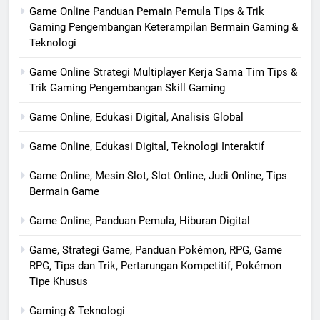
Game Online Panduan Pemain Pemula Tips & Trik
Gaming Pengembangan Keterampilan Bermain Gaming &
Teknologi
Game Online Strategi Multiplayer Kerja Sama Tim Tips &
Trik Gaming Pengembangan Skill Gaming
Game Online, Edukasi Digital, Analisis Global
Game Online, Edukasi Digital, Teknologi Interaktif
Game Online, Mesin Slot, Slot Online, Judi Online, Tips
Bermain Game
Game Online, Panduan Pemula, Hiburan Digital
Game, Strategi Game, Panduan Pokémon, RPG, Game
RPG, Tips dan Trik, Pertarungan Kompetitif, Pokémon
Tipe Khusus
Gaming & Teknologi