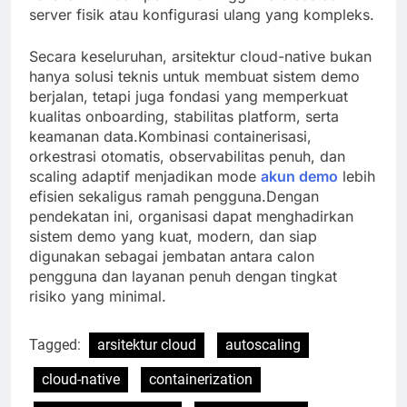
server fisik atau konfigurasi ulang yang kompleks.
Secara keseluruhan, arsitektur cloud-native bukan
hanya solusi teknis untuk membuat sistem demo
berjalan, tetapi juga fondasi yang memperkuat
kualitas onboarding, stabilitas platform, serta
keamanan data.Kombinasi containerisasi,
orkestrasi otomatis, observabilitas penuh, dan
scaling adaptif menjadikan mode
akun demo
lebih
efisien sekaligus ramah pengguna.Dengan
pendekatan ini, organisasi dapat menghadirkan
sistem demo yang kuat, modern, dan siap
digunakan sebagai jembatan antara calon
pengguna dan layanan penuh dengan tingkat
risiko yang minimal.
Tagged:
arsitektur cloud
autoscaling
cloud-native
containerization