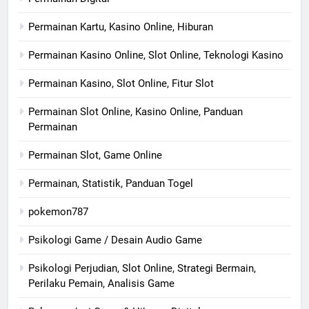
Permainan Kartu, Kasino Online, Hiburan
Permainan Kasino Online, Slot Online, Teknologi Kasino
Permainan Kasino, Slot Online, Fitur Slot
Permainan Slot Online, Kasino Online, Panduan
Permainan
Permainan Slot, Game Online
Permainan, Statistik, Panduan Togel
pokemon787
Psikologi Game / Desain Audio Game
Psikologi Perjudian, Slot Online, Strategi Bermain,
Perilaku Pemain, Analisis Game