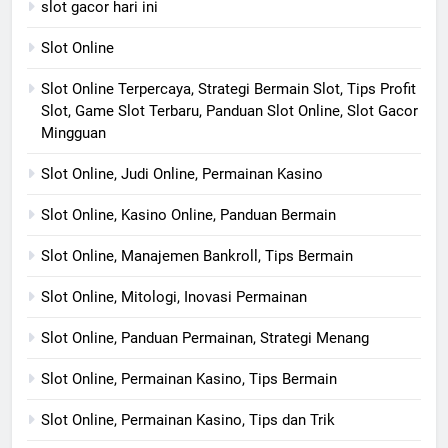
slot gacor hari ini
Slot Online
Slot Online Terpercaya, Strategi Bermain Slot, Tips Profit
Slot, Game Slot Terbaru, Panduan Slot Online, Slot Gacor
Mingguan
Slot Online, Judi Online, Permainan Kasino
Slot Online, Kasino Online, Panduan Bermain
Slot Online, Manajemen Bankroll, Tips Bermain
Slot Online, Mitologi, Inovasi Permainan
Slot Online, Panduan Permainan, Strategi Menang
Slot Online, Permainan Kasino, Tips Bermain
Slot Online, Permainan Kasino, Tips dan Trik