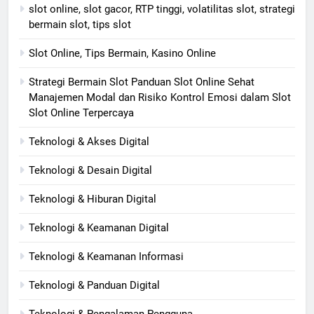
slot online, slot gacor, RTP tinggi, volatilitas slot, strategi
bermain slot, tips slot
Slot Online, Tips Bermain, Kasino Online
Strategi Bermain Slot Panduan Slot Online Sehat
Manajemen Modal dan Risiko Kontrol Emosi dalam Slot
Slot Online Terpercaya
Teknologi & Akses Digital
Teknologi & Desain Digital
Teknologi & Hiburan Digital
Teknologi & Keamanan Digital
Teknologi & Keamanan Informasi
Teknologi & Panduan Digital