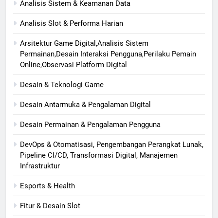
Analisis Sistem & Keamanan Data
Analisis Slot & Performa Harian
Arsitektur Game Digital,Analisis Sistem
Permainan,Desain Interaksi Pengguna,Perilaku Pemain
Online,Observasi Platform Digital
Desain & Teknologi Game
Desain Antarmuka & Pengalaman Digital
Desain Permainan & Pengalaman Pengguna
DevOps & Otomatisasi, Pengembangan Perangkat Lunak,
Pipeline CI/CD, Transformasi Digital, Manajemen
Infrastruktur
Esports & Health
Fitur & Desain Slot