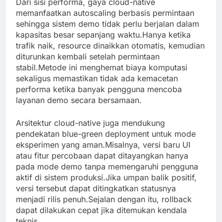
Dari sisi performa, gaya cloud-native
memanfaatkan autoscaling berbasis permintaan
sehingga sistem demo tidak perlu berjalan dalam
kapasitas besar sepanjang waktu.Hanya ketika
trafik naik, resource dinaikkan otomatis, kemudian
diturunkan kembali setelah permintaan
stabil.Metode ini menghemat biaya komputasi
sekaligus memastikan tidak ada kemacetan
performa ketika banyak pengguna mencoba
layanan demo secara bersamaan.
Arsitektur cloud-native juga mendukung
pendekatan blue-green deployment untuk mode
eksperimen yang aman.Misalnya, versi baru UI
atau fitur percobaan dapat ditayangkan hanya
pada mode demo tanpa memengaruhi pengguna
aktif di sistem produksi.Jika umpan balik positif,
versi tersebut dapat ditingkatkan statusnya
menjadi rilis penuh.Sejalan dengan itu, rollback
dapat dilakukan cepat jika ditemukan kendala
teknis.