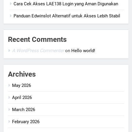
Cara Cek Akses LAE138 Login yang Aman Digunakan
Panduan Edwinslot Alternatif untuk Akses Lebih Stabil
Recent Comments
A WordPress Commenter
on
Hello world!
Archives
May 2026
April 2026
March 2026
February 2026