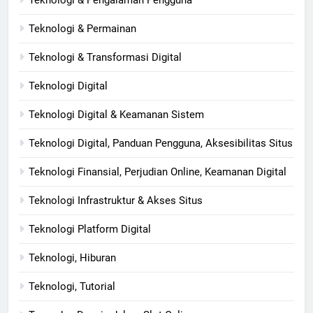
Teknologi & Pengalaman Pengguna
Teknologi & Permainan
Teknologi & Transformasi Digital
Teknologi Digital
Teknologi Digital & Keamanan Sistem
Teknologi Digital, Panduan Pengguna, Aksesibilitas Situs
Teknologi Finansial, Perjudian Online, Keamanan Digital
Teknologi Infrastruktur & Akses Situs
Teknologi Platform Digital
Teknologi, Hiburan
Teknologi, Tutorial