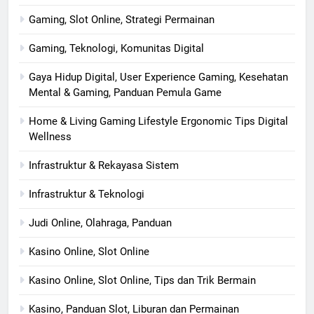
Gaming, Slot Online, Strategi Permainan
Gaming, Teknologi, Komunitas Digital
Gaya Hidup Digital, User Experience Gaming, Kesehatan
Mental & Gaming, Panduan Pemula Game
Home & Living Gaming Lifestyle Ergonomic Tips Digital
Wellness
Infrastruktur & Rekayasa Sistem
Infrastruktur & Teknologi
Judi Online, Olahraga, Panduan
Kasino Online, Slot Online
Kasino Online, Slot Online, Tips dan Trik Bermain
Kasino, Panduan Slot, Liburan dan Permainan